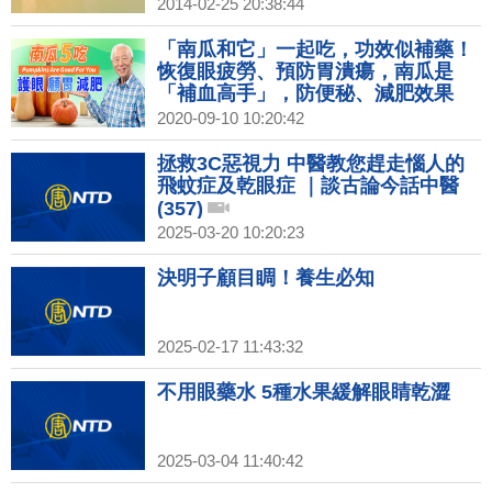
2014-02-25 20:38:44
「南瓜和它」一起吃，功效似補藥！
恢復眼疲勞、預防胃潰瘍，南瓜是
「補血高手」，防便秘、減肥效果
好。 「這部位」別丟，預防攝護腺肥
2020-09-10 10:20:42
大、改善頻尿！南瓜不能和1種肉一
起吃｜胡乃文開講Dr.HU_48
拯救3C惡視力 中醫教您趕走惱人的
飛蚊症及乾眼症 ｜談古論今話中醫
(357)
2025-03-20 10:20:23
決明子顧目睭！養生必知
2025-02-17 11:43:32
不用眼藥水 5種水果緩解眼睛乾澀
2025-03-04 11:40:42