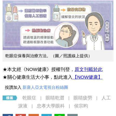
乾眼症保養與治療方法。（圖／照護線上提供）
★本文經《NOW健康》授權刊登，
原文刊載於此
★關心健康生活大小事，點此進入
【NOW健康】
按讚加入
新唐人亞太電視台粉絲團
乾眼症
眼睛乾澀
眼睛疲勞
人工
|
|
|
淚液
忠孝大學眼科
侯宗昀
|
|