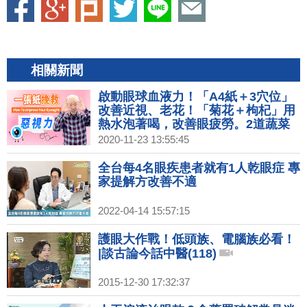
相關新聞
啟動眼球血液力！「A4紙＋3穴位」
改善近視、老花！「菊花＋枸杞」用
熱水泡著喝，改善眼疲勞。2道蔬菜
湯，看東西清晰度大升級｜胡乃文開
2020-11-23 13:55:45
講 Dr.HU_50
全台每4名眼疾患者就有1人乾眼症 專
家提解方改善不適
2022-04-14 15:57:15
護眼大作戰！低頭族、電腦族必看！
|談古論今話中醫(118)
2015-12-30 17:32:37