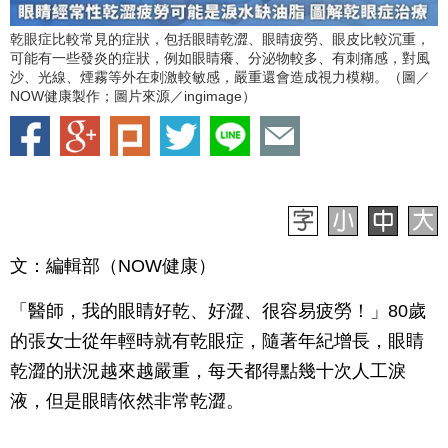
乾眼症比較常見的症狀，包括眼睛乾澀、眼睛疲勞、眼皮比較沉重，
可能有一些發炎的症狀，例如眼睛癢、分泌物較多、有刺痛感，對風
沙、光線、煙霧等外在刺激較敏感，嚴重還會造成視力模糊。（圖／
NOW健康製作；圖片來源／ingimage）
文：編輯部（NOW健康）
「醫師，我的眼睛好乾、好澀、很容易疲勞！」80歲
的張女士從年輕時就有乾眼症，隨著年紀增長，眼睛
乾澀的狀況越來越嚴重，每天都得點幾十次人工淚
液，但是眼睛依然非常乾澀。