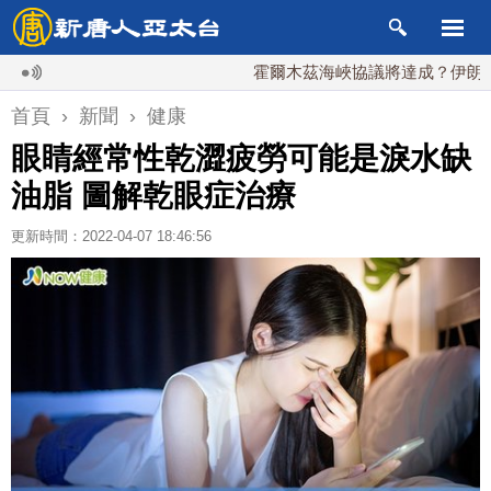
霍爾木茲海峽協議將達成？伊朗傳不收通
首頁
›
新聞
›
健康
眼睛經常性乾澀疲勞可能是淚水缺
油脂 圖解乾眼症治療
更新時間：2022-04-07 18:46:56