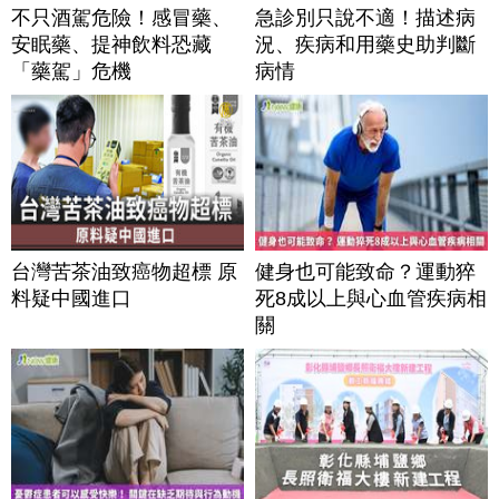
不只酒駕危險！感冒藥、
急診別只說不適！描述病
安眠藥、提神飲料恐藏
況、疾病和用藥史助判斷
「藥駕」危機
病情
台灣苦茶油致癌物超標 原
健身也可能致命？運動猝
料疑中國進口
死8成以上與心血管疾病相
關