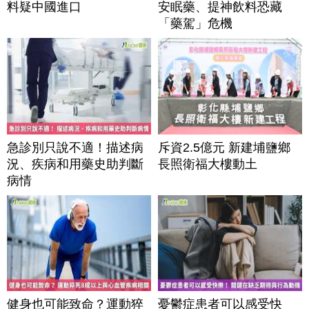
料疑中國進口
安眠藥、提神飲料恐藏
「藥駕」危機
急診別只說不適！描述病
斥資2.5億元 新建埔鹽鄉
況、疾病和用藥史助判斷
長照衛福大樓動土
病情
健身也可能致命？運動猝
憂鬱症患者可以感受快