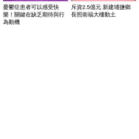
憂鬱症患者可以感受快
斥資2.5億元 新建埔鹽鄉
樂！關鍵在缺乏期待與行
長照衛福大樓動土
為動機