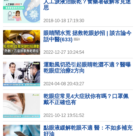
人工淚液治眼乾？食藥署破解常見迷
思
2018-10-18 17:19:30
眼睛鬧水荒 拯救乾眼妙招 | 談古論今
話中醫(633)
2022-12-27 10:24:54
運動風切恐引起眼睛乾澀不適？醫曝
乾眼症治療2方向
2024-04-08 20:43:27
乾眼症常見4大症狀你有嗎？口罩佩
戴不正確也有
2021-10-12 19:51:52
點眼液緩解乾眼不適 醫：不如多補充
好油