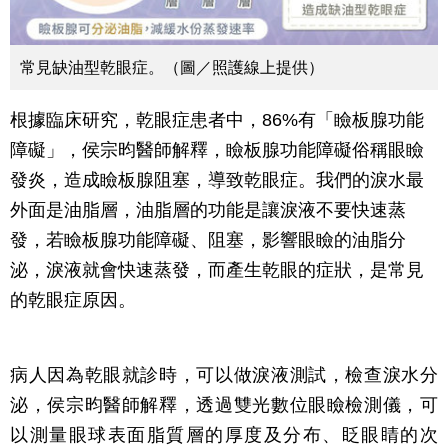
常見缺油型乾眼症。（圖／照護線上提供）
根據臨床研究，乾眼症患者中，86%有「瞼板腺功能
障礙」，侯宗昀醫師解釋，瞼板腺功能障礙俗稱眼瞼
發炎，造成瞼板腺阻塞，導致乾眼症。我們的淚水最
外面是油脂層，油脂層的功能是讓淚液不要快速蒸
發，若瞼板腺功能障礙、阻塞，影響眼瞼的油脂分
泌，淚液就會快速蒸發，而產生乾眼的症狀，是常見
的乾眼症原因。
病人因為乾眼就診時，可以做淚液測試，檢查淚水分
泌，侯宗昀醫師解釋，透過雙光數位眼瞼檢測儀，可
以測量眼球表面脂質層的厚度及分布、眨眼睛的次