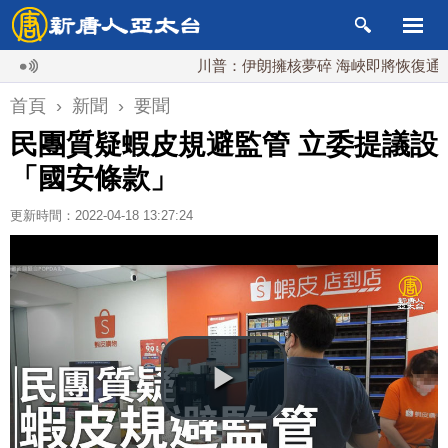
川普：伊朗擁核夢碎 海峽即將恢復通航
首頁
›
新聞
›
要聞
民團質疑蝦皮規避監管 立委提議設
「國安條款」
更新時間：2022-04-18 13:27:24