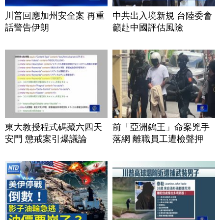
川普回應加州安全案 再重
中共出入境新規 台陸委會
話警告伊朗
籲赴中國評估風險
東大教授程式碼藏六四天
前「亞洲鎢王」命案兇手
安門 懲戒案引爆議論
落網 離職員工遭檢聲押