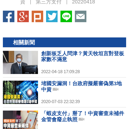
資
第三方支付
20220418
|
|
相關新聞
創新板乏人問津？黃天牧坦言對登板
家數不滿意
2022-04-18 17:09:28
堵國安漏洞！台政府擬嚴審偽第3地
中資
2020-07-03 22:32:39
「蝦皮支付」掰了！中資審查未補件
金管會廢止執照