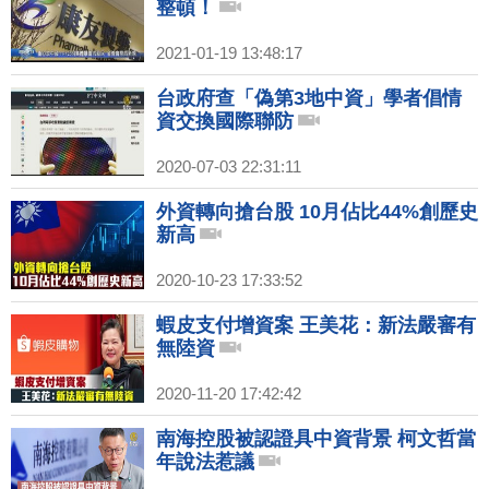
整頓！
2021-01-19 13:48:17
台政府查「偽第3地中資」學者倡情
資交換國際聯防
2020-07-03 22:31:11
外資轉向搶台股 10月佔比44%創歷史
新高
2020-10-23 17:33:52
蝦皮支付增資案 王美花：新法嚴審有
無陸資
2020-11-20 17:42:42
南海控股被認證具中資背景 柯文哲當
年說法惹議