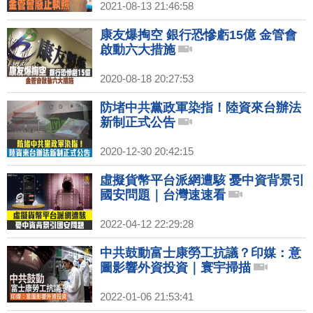
2021-08-13 21:46:58
康友爆掏空 銀行恐慘虧15億 金管會
啟動六大措施
2020-08-18 20:27:53
防堵中共黨政軍染指！陸資來台辦法
新制正式公告
2020-12-30 20:42:15
虛擬貨幣平台派網遭駭 憂中資背景引
國安問題｜台灣速速看
2022-04-12 22:29:28
中共鼓動富士康勞工抗議？印媒：意
圖影響外資投資｜寰宇掃描
2022-01-06 21:53:41