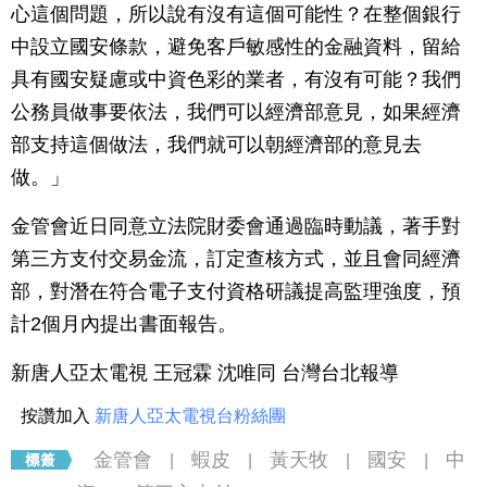
心這個問題，所以說有沒有這個可能性？在整個銀行
中設立國安條款，避免客戶敏感性的金融資料，留給
具有國安疑慮或中資色彩的業者，有沒有可能？我們
公務員做事要依法，我們可以經濟部意見，如果經濟
部支持這個做法，我們就可以朝經濟部的意見去
做。」
金管會近日同意立法院財委會通過臨時動議，著手對
第三方支付交易金流，訂定查核方式，並且會同經濟
部，對潛在符合電子支付資格研議提高監理強度，預
計2個月內提出書面報告。
新唐人亞太電視 王冠霖 沈唯同 台灣台北報導
按讚加入
新唐人亞太電視台粉絲團
金管會
蝦皮
黃天牧
國安
中
|
|
|
|