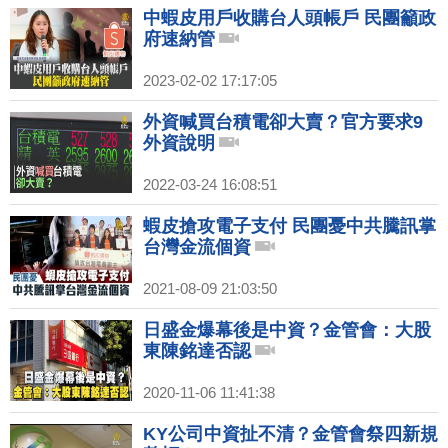
中蝦皮用戶收購台人頭帳戶 民團籲政
府速納管
2023-02-02 17:17:05
外資喊買台積電卻大賣？官方要求9
外資說明
2022-03-24 16:08:51
蝦皮搶攻電子支付 民團憂中共騰訊掌
台灣金流個資
2021-08-09 21:03:50
日盛金爆幕後是中資？金管會：大股
東陳銘達否認
2020-11-06 11:41:38
KY公司中資扯不清？金管會祭四新規