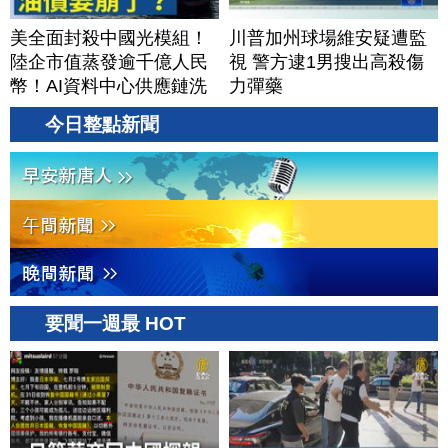
美全面封殺中國光模組！
川普加州球場維安疑遭監
陸企市值蒸發逾千億人民
視 警方逮1男搜出高殺傷
幣！AI資料中心供應鏈洗
力彈藥
牌？台灣喜迎轉單！成關
今日整點新聞
鍵樞紐？｜#財經新聞
│20260805 (三)
要聞一週最 HOT