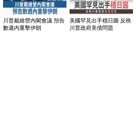
川普戴維營內閣會議 預告
美國罕見出手穩日圓 反映
數週內重擊伊朗
川普政府美債問題