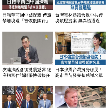
日籍華商回中國探親 傳遭
台灣雲林縣議會反中共跨
禁離境還「被恢復國籍」
境鎮壓提案 無異議通過
友達法說會後拋震撼彈 總
日本強震台灣挺身賑災！
座柯富仁請辭張博儀接任
高市早苗發完整感謝名單