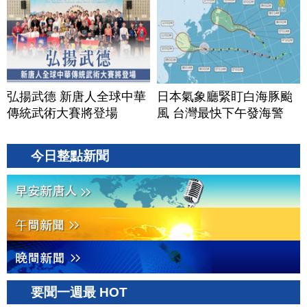
弘揚武德 新唐人全球中華
日本氣象廳緊盯白海豚颱
傳統武術大賽將登場
風 台灣最快下午發海警
今日整點新聞
要聞一週最 HOT