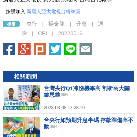
按讚加入
新唐人亞太電視台粉絲團
央行
楊金龍
升息
通
|
|
|
膨
CPI
20220512
|
|
相關新聞
台灣央行Q1凍漲機率高 剖析兩大關
鍵思維
2023-03-08 17:28:10
台央行如預期升息半碼 存款準備率不
動