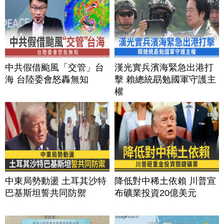
中共假借颱風「交管」台
漢光實兵濱海緊急出港打
海 台陸委會怒轟無知
擊 賴總統勗勉國軍守護主
權
中東局勢動盪 土耳其沙特
降低對中稀土依賴 川普宣
巴基斯坦誓共同防禦
布礦業投資20億美元