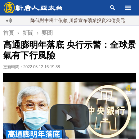
降低對中稀土依賴 川普宣布礦業投資20億美元
中東局
首頁
›
新聞
›
要聞
高通膨明年落底 央行示警：全球景
氣有下行風險
更新時間：2022-05-12 16:19:38