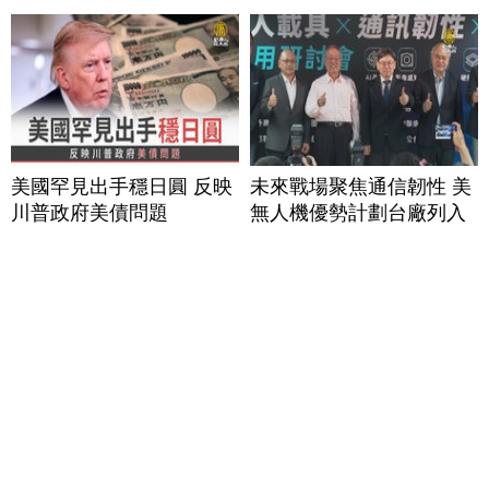
美國罕見出手穩日圓 反映
未來戰場聚焦通信韌性 美
川普政府美債問題
無人機優勢計劃台廠列入