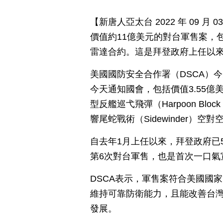
【新唐人亞太台 2022 年 09 
價值約11億美元的對台軍售案，包
雷達合約。這是拜登政府上任以來
美國國防安全合作署（DSCA）
今天通知國會，包括價值3.55億美
型反艦巡弋飛彈（Harpoon Block 
響尾蛇戰術（Sidewinder）
自去年1月上任以來，拜登政府已5
第6次對台軍售，也是首次一口氣
DSCA表示，軍售案符合美國國
維持可靠防衛能力，且能改善台
發展。