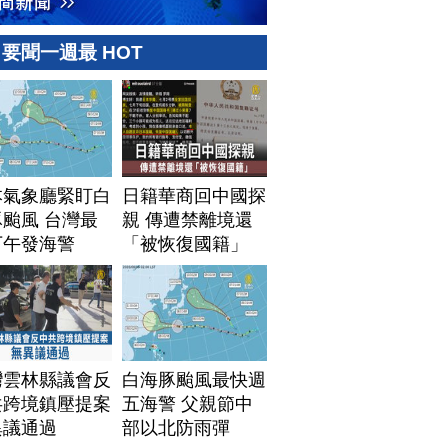
要聞一週最 HOT
本氣象廳緊盯白
日籍華商回中國探
颱風 台灣最
親 傳遭禁離境還
下午發海警
「被恢復國籍」
灣雲林縣議會反
白海豚颱風最快週
共跨境鎮壓提案
五海警 父親節中
異議通過
部以北防雨彈