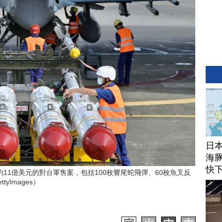
日
海豚
快
11億美元的對台軍售案，包括100枚響尾蛇飛彈、60枚魚叉反
Images）