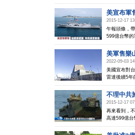
飛彈和100
服務。美國
美宣布軍
方對台灣防
2015-12-17 13
拜登政府已
午報頭條，帶
宣布提供給
599億台幣
中共駐華府
對台重大軍售
壞」美中關
間對美方表示
美軍售樂
蛇飛彈 的遙
2022-09-03 14
防衛能力，
美國宣布對
武器的企業
雷達後續5年
山雷達性能
不理中共施
2015-12-17 07
再來看到，不
高達599億
宣布對台重大
一時間對美方