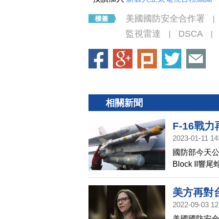
美國國防安全合作署
|
監視雷達
DSCA
|
|
相關新聞
F-16戰
2023-01-11 14
彈
國防部今天公告
Block II
9406萬3
部署於台東
美方再對
2022-09-03 12
美國國防安全