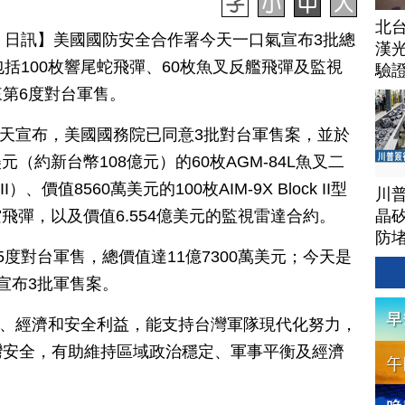
北
月 03 日訊】美國國防安全合作署今天一口氣宣布3批總
漢
括100枚響尾蛇飛彈、60枚魚叉反艦飛彈及監視
驗
第6度對台軍售。
今天宣布，美國國務院已同意3批對台軍售案，並於
元（約新台幣108億元）的60枚AGM-84L魚叉二
II）、價值8560萬美元的100枚AIM-9X Block II型
川
晶矽
空對空飛彈，以及價值6.554億美元的監視雷達合約。
防
度對台軍售，總價值達11億7300萬美元；今天是
宣布3批軍售案。
家、經濟和安全利益，能支持台灣軍隊現代化努力，
灣安全，有助維持區域政治穩定、軍事平衡及經濟