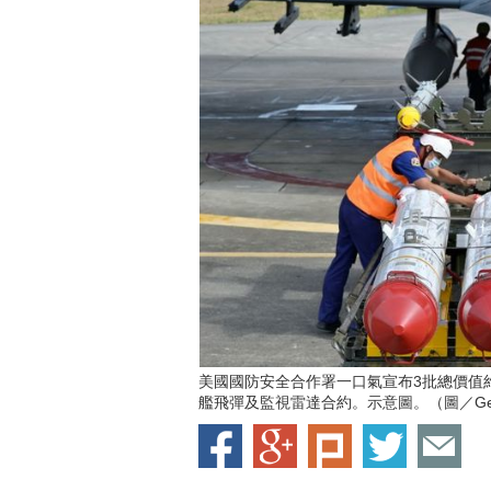
美國國防安全合作署一口氣宣布3批總價值約
艦飛彈及監視雷達合約。示意圖。（圖／Getty