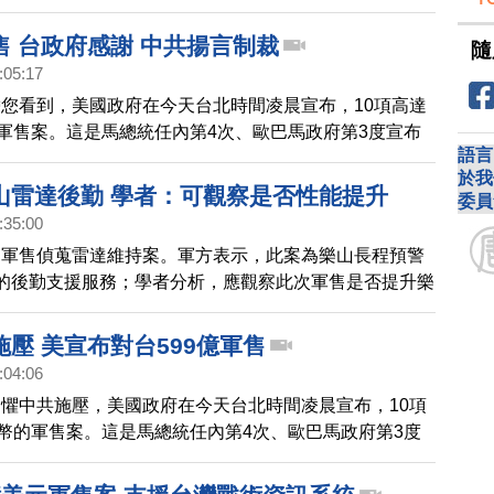
枚響尾蛇空對空飛彈，並提供長程預警雷達的後勤與支援
國務院已經同意這件軍售案，美國白宮指出，這反映了美
售 台政府感謝 中共揚言制裁
隨
衛需求及中共威脅的評估結果。外媒引述白宮官員指出，
:05:17
作出重大努力，加快交付速度。美國國防部也強調，這次
您看到，美國政府在今天台北時間凌晨宣布，10項高達
台灣的設備和支援，不會改變區域的基本軍力平衡。不過
的軍售案。這是馬總統任內第4次、歐巴馬政府第3度宣布
大使館發言人劉鵬宇宣稱，這件可能的軍售案「嚴重破
語言
。可望在1個月後正式生效，國防部和總統府都在第一時
係，要求美方立
於我
感謝。軍售內容包括，2艘派里級巡防艦、AIM-9X響尾
山雷達後勤 學者：可觀察是否性能提升
委員
測練習彈等項目，強化國軍海上作戰，有效提升台灣自我
:35:00
不過，中共外交部卻對外媒表示，可能會制裁對台灣出售
台軍售偵蒐雷達維持案。軍方表示，此案為樂山長程預警
。
的後勤支援服務；學者分析，應觀察此次軍售是否提升樂
，強化運算速度，增強同時偵蒐敵目標的數目。
壓 美宣布對台599億軍售
:04:06
懼中共施壓，美國政府在今天台北時間凌晨宣布，10項
台幣的軍售案。這是馬總統任內第4次、歐巴馬政府第3度
軍售。可望在1個月後正式生效，國防部和總統府都在第
表示感謝。軍售內容包括，2艘派里級巡防艦、AIM-9X