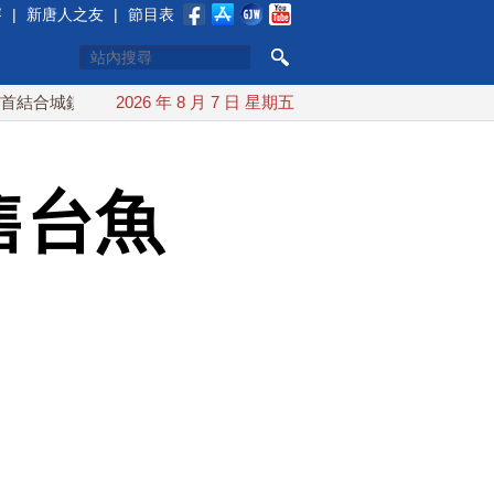
賽
|
新唐人之友
|
節目表
演習 AIT連續發文讚「韌性台灣」
2026 年 8 月 7 日 星期五
搞分化？美情報：普京最
售台魚