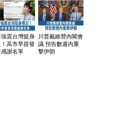
本強震台灣挺身
川普戴維營內閣會
災！高市早苗發
議 預告數週內重
整感謝名單
擊伊朗