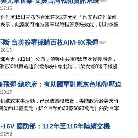
億美元軍售案 支援台灣戰術資訊系統
的遙測練習彈等項目，強化國軍海上作戰，有效提升台灣
:37:15
力。
合作署15日宣布對台軍售3億美元的「迅安系統作業維
部表示，此案將可維持國軍聯戰指管系統效能，以利掌握
（COP）。
斷 台美簽署採購百枚AIM-9X飛彈
:26:13
部今天（11日）公布，偵獲中共軍機8架次侵擾周邊，
蘇愷30戰機逾越台灣海峽中線北端，1架次運8遠干機侵
別區，還有共艦3艘次，在台海周邊活動。國防部今天公
署「F-16型機制空武器」採購案，包括1百枚AIM-9X響
售飛彈 總統府：有助國軍對應灰色地帶壓迫
術飛彈，金額約23億9千4百多萬新台幣，分批交運、預
:13:27
年底前全數運抵台灣，部署在台東基地。這是美國國防安全
期挑釁式軍事活動，已形成嚴峻威脅，美國政府於美東時
CA）去年9月宣布對台三項軍售之一。
價值約11億美元（折合台幣約33億6893萬元）的對台軍
括100枚響尾蛇飛彈、60枚魚叉飛彈、監視雷達合約
總統府表示，有助於建構台灣應對海空灰色地帶威脅，能
-16V 國防部：112年至115年陸續交機
彈預警最大效益。
:22:52