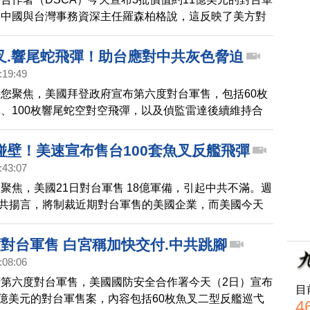
的中國與台灣事務資深主任羅森柏格說，這反映了美方對
求及中國威脅的評估結果。
叉.響尾蛇飛彈！助台應對中共灰色脅迫
:19:49
您聚焦，美國拜登政府宣布第六度對台軍售，包括60枚
、100枚響尾蛇空對空飛彈，以及偵監雷達後續維持合
台記者指出，軍售是根據一法六保證，沒有違反與北京的
產經新聞台北支局長矢板明夫也分析，台海問題在中共實
碰壁！美速宣布售台100套魚叉反艦飛彈
已經不再只是北京與台北的問題。
:43:07
聚焦，美國21日對台軍售 18億軍備，引起中共不滿。週
，中共揚言，將制裁近期對台軍售的美國企業，而美國今天
台軍售，將出售 100套魚叉反艦飛彈給台灣，總額約
元。這也是美方一週來，第2度宣布對台軍售，也是美國總統
度對台軍售 白宮稱加快交付.中共跳腳
第9度軍售。
:08:06
第六度對台軍售，美國國防安全合作署今天（2日）宣布
目
1億美元的對台軍售案，內容包括60枚魚叉二型反艦巡弋
4