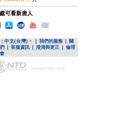
處可看新唐人
：
中文(台灣)
|
我們的服務
|
關
們
|
客服資訊
|
澄清與更正
|
倫理
會
Copyright ©2002-2026