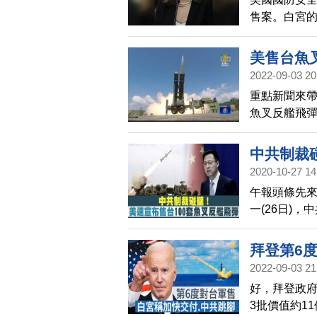
售案。白宮
台灣防衛需
美售台魚
2022-09-03 20
重點新聞來帶
魚叉反艦飛彈
約，CNN駐
協議，日本
中共制裁
彈軍演後，
2020-10-27 14
午報頭條先來
一(26日)
是再度宣布對
23.7億美
拜登第6
川普上任後的
2022-09-03 21
好，拜登政府
3批價值約1