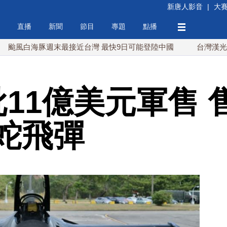
新唐人影音
|
大
直播
新聞
節目
專題
點播
海豚週末最接近台灣 最快9日可能登陸中國
台灣漢光首結合城鎮
批11億美元軍售 
蛇飛彈