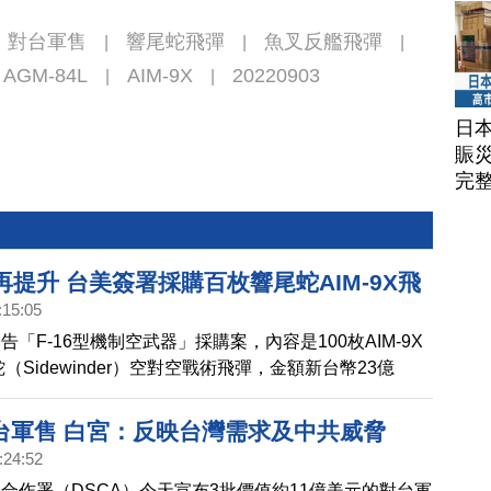
對台軍售
響尾蛇飛彈
魚叉反艦飛彈
|
|
|
AGM-84L
AIM-9X
20220903
|
|
日
賑
完
力再提升 台美簽署採購百枚響尾蛇AIM-9X飛
:15:05
「F-16型機制空武器」採購案，內容是100枚AIM-9X
響尾蛇（Sidewinder）空對空戰術飛彈，金額新台幣23億
292元，將採分批交運，預估在2030年底前全數運抵台灣，
基地。
台軍售 白宮：反映台灣需求及中共威脅
:24:52
合作署（DSCA）今天宣布3批價值約11億美元的對台軍