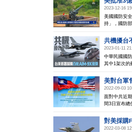
美批准3
響尾蛇飛彈 
2023-12-16 19
自我防衛能
美國國防安全
持」，國防
共同作戰圖像
共機擾台不
2023-01-11 21
中華民國國防
其中1架次的
擾西南防空識
告，與美國簽
美對台軍
尾蛇空對空戰
2022-09-03 10
估在2030
面對中共近
合作署（DS
間3日宣布總
售案，內容包
等。對此，
對美採購F
發揮長程飛
2022-03-08 12