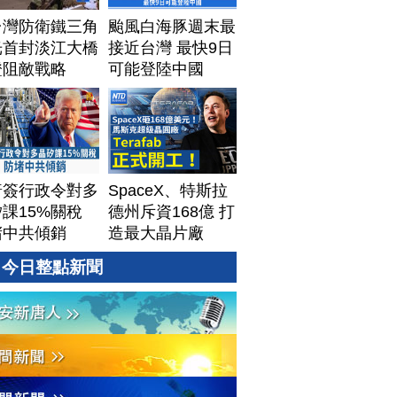
台灣防衛鐵三角
颱風白海豚週末最
光首封淡江大橋
接近台灣 最快9日
證阻敵戰略
可能登陸中國
普簽行政令對多
SpaceX、特斯拉
課15%關稅
德州斥資168億 打
堵中共傾銷
造最大晶片廠
Terafab
今日整點新聞