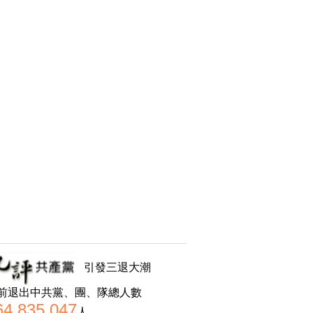
引發三退大潮
前退出中共黨、團、隊總人數
64,835,047
人