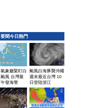
要聞今日熱門
本氣象廳緊盯白
颱風白海豚襲沖繩
颱風 台灣最
週末最近台灣 10
下午發海警
日登陸浙江