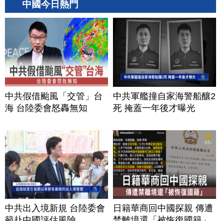
中國今日熱門
中共假借颱風「交管」台
中共軍艦撞自家海警船釀2
海 台陸委會怒轟無知
死 掩蓋一年後才曝光
中共出入境新規 台陸委會
日籍華商回中國探親 傳遭
籲赴中國評估風險
禁離境還「被恢復國籍」