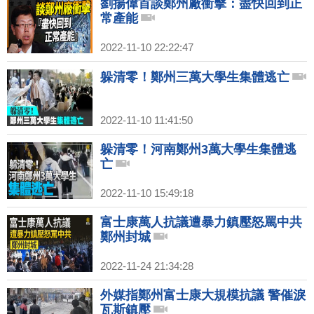
劉揚偉首談鄭州廠衝擊：盡快回到正
常產能
2022-11-10 22:22:47
躲清零！鄭州三萬大學生集體逃亡
2022-11-10 11:41:50
躲清零！河南鄭州3萬大學生集體逃
亡
2022-11-10 15:49:18
富士康萬人抗議遭暴力鎮壓怒罵中共
鄭州封城
2022-11-24 21:34:28
外媒指鄭州富士康大規模抗議 警催淚
瓦斯鎮壓