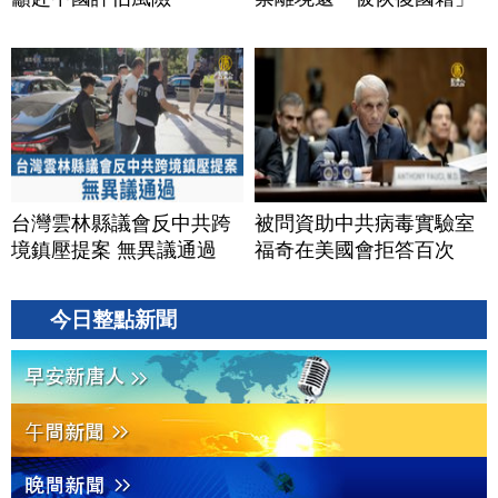
台灣雲林縣議會反中共跨
被問資助中共病毒實驗室
境鎮壓提案 無異議通過
福奇在美國會拒答百次
今日整點新聞