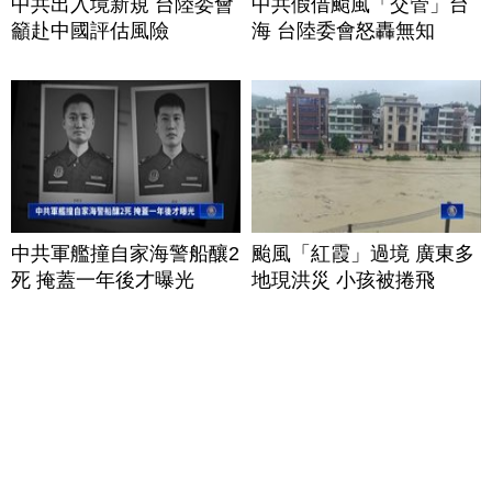
中共出入境新規 台陸委會
中共假借颱風「交管」台
籲赴中國評估風險
海 台陸委會怒轟無知
中共軍艦撞自家海警船釀2
颱風「紅霞」過境 廣東多
死 掩蓋一年後才曝光
地現洪災 小孩被捲飛