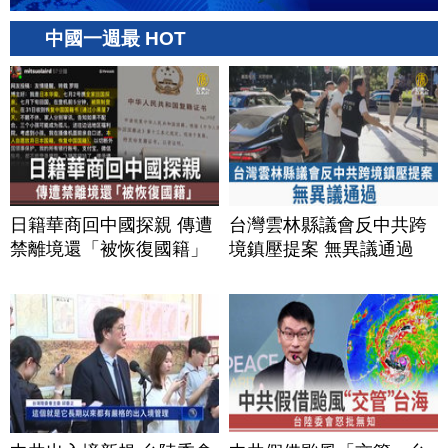
中國一週最 HOT
日籍華商回中國探親 傳遭
台灣雲林縣議會反中共跨
禁離境還「被恢復國籍」
境鎮壓提案 無異議通過