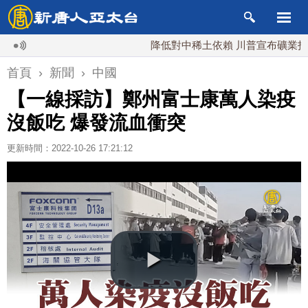
降低對中稀土依賴 川普宣布礦業投資20
首頁
›
新聞
›
中國
【一線採訪】鄭州富士康萬人染疫
沒飯吃 爆發流血衝突
更新時間：2022-10-26 17:21:12