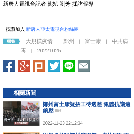
新唐人電視台記者 熊斌 劉芳 採訪報導
按讚加入
新唐人亞太電視台粉絲團
大規模疫情
鄭州
富士康
中共病
|
|
|
毒
20221025
|
相關新聞
鄭州富士康疑招工待遇差 集體抗議遭
鎮壓
2022-11-23 22:12:34