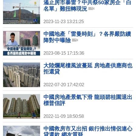
遏止房市暴雷？中共祭50家房企「白
名單」難扭轉現況
2023-11-23 13:21:25
中國地產「雷曼時刻」？各界嚴防續
降對中曝險
2023-08-15 17:15:36
大陸爛尾樓風波蔓延 房地產供應商也
拒還貸
2022-07-20 17:42:02
中國房地產景氣下滑 龍頭碧桂園退出
標普信評
2022-11-09 18:50:58
中國救房市又出招 銀行推出情侶連心
貸還款 網友質疑