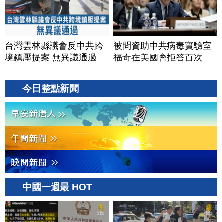
台灣雲林縣議會反中共跨
被問資助中共病毒實驗室
境鎮壓提案 無異議通過
福奇在美國會拒答百次
今日整點新聞
中國一週最 HOT