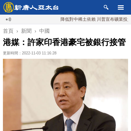
降低對中稀土依賴 川普宣布礦業投資20億
首頁
›
新聞
›
中國
港媒：許家印香港豪宅被銀行接管
更新時間：2022-11-03 11:16:28