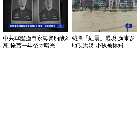
中共軍艦撞自家海警船釀2
颱風「紅霞」過境 廣東多
死 掩蓋一年後才曝光
地現洪災 小孩被捲飛