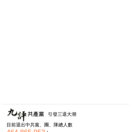
引發三退大潮
目前退出中共黨、團、隊總人數