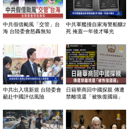
中共假借颱風「交管」台
中共軍艦撞自家海警船釀2
海 台陸委會怒轟無知
死 掩蓋一年後才曝光
中共出入境新規 台陸委會
日籍華商回中國探親 傳遭
籲赴中國評估風險
禁離境還「被恢復國籍」