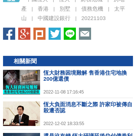
產
香港
別墅
債務危機
太平
|
|
|
|
山
中國建設銀行
20221103
|
|
相關新聞
恆大財務困境難解 售香港住宅地換
200億還債
2022-11-08 17:16:45
恆大負面消息不斷之際 許家印被傳自
殺遭否認
2022-12-02 18:33:55
還是沒有錢 恆大研議延後兌付債券利