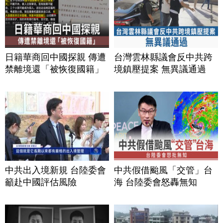
日籍華商回中國探親 傳遭
台灣雲林縣議會反中共跨
禁離境還「被恢復國籍」
境鎮壓提案 無異議通過
中共出入境新規 台陸委會
中共假借颱風「交管」台
籲赴中國評估風險
海 台陸委會怒轟無知