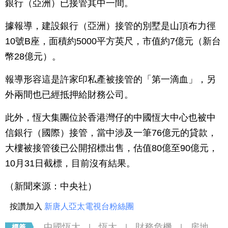
銀行（亞洲）已接管其中一間。
據報導，建設銀行（亞洲）接管的別墅是山頂布力徑
10號B座，面積約5000平方英尺，市值約7億元（新台
幣28億元）。
報導形容這是許家印私產被接管的「第一滴血」，另
外兩間也已經抵押給財務公司。
此外，恆大集團位於香港灣仔的中國恆大中心也被中
信銀行（國際）接管，當中涉及一筆76億元的貸款，
大樓被接管後已公開招標出售，估值80億至90億元，
10月31日截標，目前沒有結果。
（新聞來源：中央社）
按讚加入
新唐人亞太電視台粉絲團
中國恆大
恆大
財務危機
房地
|
|
|