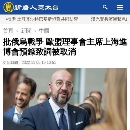
盪 土耳其沙特巴基斯坦誓共同防禦
漢光實兵濱海緊急出港打擊
首頁
›
新聞
›
中國
批俄烏戰爭 歐盟理事會主席上海進
博會預錄致詞被取消
更新時間：2022-11-08 19:10:51