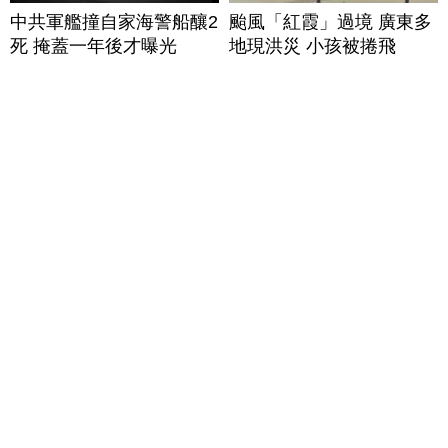
中共軍艦撞自家海警船釀2
颱風「紅霞」過境 廣東多
死 掩蓋一年後才曝光
地現洪災 小孩被捲飛