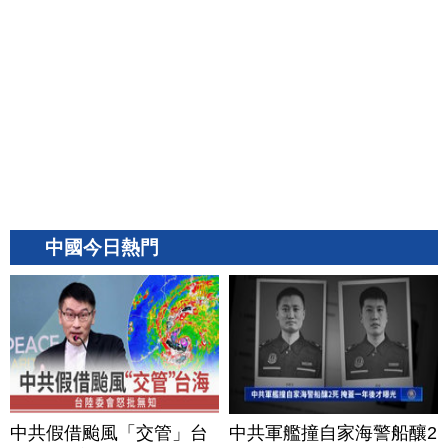
中國今日熱門
中共假借颱風「交管」台
中共軍艦撞自家海警船釀2