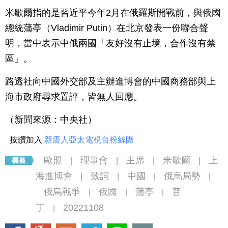
米歇爾指的是習近平今年2月在俄羅斯開戰前，與俄國
總統蒲亭（Vladimir Putin）在北京發表一份聯合聲
明，當中表示中俄兩國「友好沒有止境，合作沒有禁
區」。
路透社向中國外交部及主辦進博會的中國商務部與上
海市政府尋求置評，皆無人回應。
（新聞來源：中央社）
按讚加入
新唐人亞太電視台粉絲團
歐盟
理事會
主席
米歇爾
上
|
|
|
|
海進博會
致詞
中國
俄烏局勢
|
|
|
|
俄烏戰爭
俄國
蒲亭
普
|
|
|
丁
20221108
|