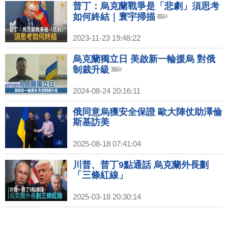
普丁：烏克蘭戰爭是「悲劇」須思考
如何終結｜寰宇掃描
2023-11-23 19:48:22
烏克蘭獨立日 美啟新一輪援烏 對俄
制裁升級
2024-08-24 20:16:11
俄同意烏獲安全保證 歐大陣仗助澤倫
斯基訪美
2025-08-18 07:41:04
川普、普丁9點通話 烏克蘭外長劃
「三條紅線」
2025-03-18 20:30:14