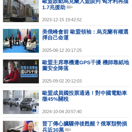
歐盟啟動烏克蘭入盟談判 匈牙利再擋
1.7兆援助
2023-12-15 19:42:52
美俄峰會前 歐盟領袖：烏克蘭有權選
擇自己命運
2025-08-12 20:17:25
歐盟主席專機遭GPS干擾 機師靠紙地
圖安全降落
2025-09-02 20:12:03
歐盟成員國投票通過！對中國電動車
徵45%關稅
2024-10-04 20:57:40
普丁傳心臟驟停後甦醒？俄軍頹勢損
兵近30萬