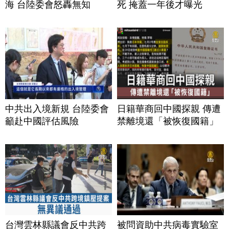
海 台陸委會怒轟無知
死 掩蓋一年後才曝光
中共出入境新規 台陸委會
日籍華商回中國探親 傳遭
籲赴中國評估風險
禁離境還「被恢復國籍」
台灣雲林縣議會反中共跨
被問資助中共病毒實驗室