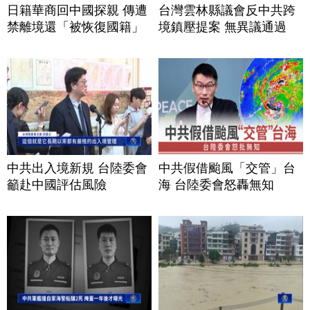
日籍華商回中國探親 傳遭
台灣雲林縣議會反中共跨
禁離境還「被恢復國籍」
境鎮壓提案 無異議通過
中共出入境新規 台陸委會
中共假借颱風「交管」台
籲赴中國評估風險
海 台陸委會怒轟無知