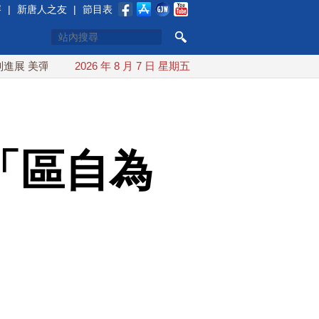
賽
|
新唐人之友
|
節目表
彈藥充足再擴大生產
2026 年 8 月 7 日 星期五
川普簽行政令對多晶矽課15%關稅 防堵中
「區自為