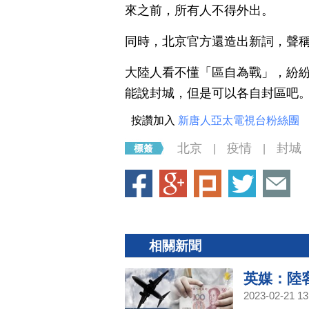
來之前，所有人不得外出。
同時，北京官方還造出新詞，聲
大陸人看不懂「區自為戰」，紛
能說封城，但是可以各自封區吧
按讚加入
新唐人亞太電視台粉絲團
北京
疫情
封城
|
|
相關新聞
英媒：陸
2023-02-21 13