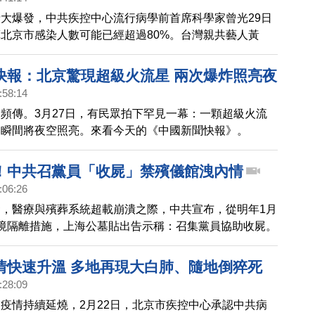
大量民眾染疫身亡的消息。
大爆發，中共疾控中心流行病學前首席科學家曾光29日
北京市感染人數可能已經超過80%。台灣親共藝人黃
從北京移居福州，近日回到北京收拾行李，也曝光北京慘
道，「網上盛傳殯儀館火化都要排大隊，排隊的背後，是
快報：北京驚現超級火流星 兩次爆炸照亮夜
家庭！已經『乙類乙管』，新冠感染就這樣了......」，而
:58:14
感染率或超80%」，則上了微博熱搜。
頻傳。3月27日，有民眾拍下罕見一幕：一顆超級火流
，瞬間將夜空照亮。來看今天的《中國新聞快報》。
！中共召黨員「收屍」禁殯儀館洩內情
:06:26
，醫療與殯葬系統超載崩潰之際，中共宣布，從明年1月
境隔離措施，上海公墓貼出告示稱：召集黨員協助收屍。
東郊殯儀館發出緊急通知，嚴禁員工接受媒體或組織的採
攝工作情況，封鎖大量民眾染疫身亡的消息。
情快速升溫 多地再現大白肺、隨地倒猝死
:28:09
疫情持續延燒，2月22日，北京市疾控中心承認中共病