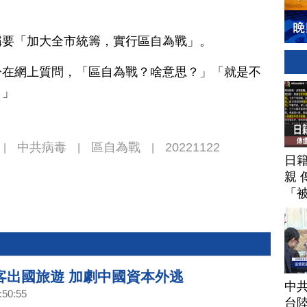
稱要「加大全市統籌，實行區自為戰」。
紛在網上質問，「區自為戰？啥意思？」「就是不
。」
中共病毒
區自為戰
20221122
|
|
|
日
親 
「
客出國旅遊 加劇中國資本外逃
中
:50:55
台