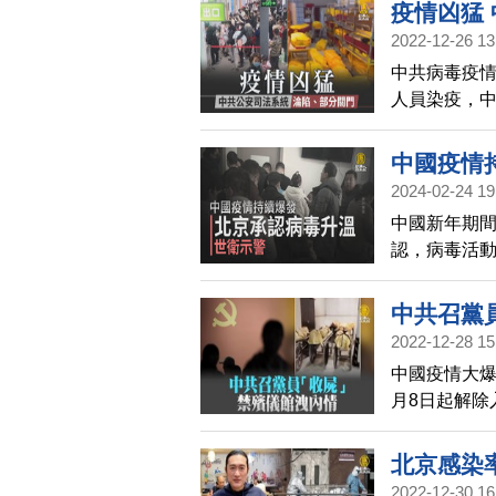
生們表示，
疫情凶猛
2022-12-26 13
中共病毒疫
人員染疫，
至已經關門
中國疫情
2024-02-24 19
中國新年期間
認，病毒活
共同流行」
中共召黨
2022-12-28 15
中國疫情大爆
月8日起解除
服務中心下
的困難時刻
北京感染
發出緊急通
2022-12-30 16