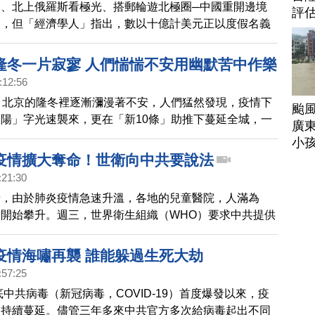
、北上俄羅斯看極光、搭郵輪遊北極圈─中國重開邊境
評
夯，但「經濟學人」指出，數以十億計美元正以度假名義
出境觀光愈旺，資本外逃就愈嚴重。
隆冬一片寂寥 人們惴惴不安用幽默苦中作樂
:12:56
，北京的隆冬裡逐漸瀰漫著不安，人們猛然發現，疫情下
颱
陽」字光速襲來，更在「新10條」助推下蔓延全城，一
廣
，景象寂寥。凝結中，滿是不安。
小
疫情擴大奪命！世衛向中共要說法
:21:30
情，由於肺炎疫情急速升溫，各地的兒童醫院，人滿為
開始攀升。週三，世界衛生組織（WHO）要求中共提供
疫情海嘯再襲 誰能躲過生死大劫
:57:25
年底中共病毒（新冠病毒，COVID-19）首度爆發以來，疫
，持續蔓延。儘管三年多來中共官方多次給病毒起出不同