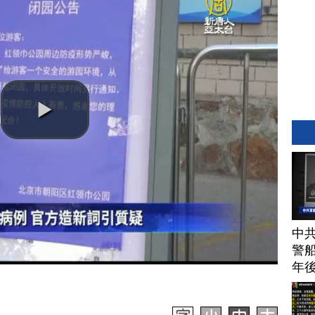
中
警船
年