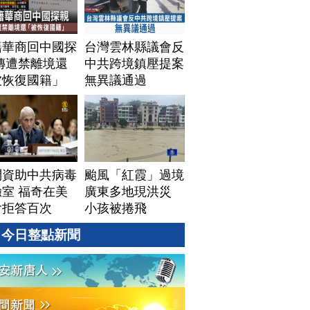
籍華商回中國探
台灣雲林縣議會反
傳遭禁離境還
中共跨境鎮壓提案
被恢復國籍」
無異議通過
問資助中共病毒
颱風「紅霞」過境
室 福奇在美
廣東多地現洪災
會拒答百次
小孩被捲飛
今日整點新聞