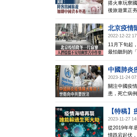
搭火車玩寮國
後旅遊業正
外流，中國
北京疫情
2022-12-22 17
11月下旬起
最怕聽到的「
度人車絕跡
中國肺炎
2023-11-24 07
關注中國疫
患，死亡病例
更多細節。
【特稿】
2023-11-27 14
從2019年
情跌宕起伏