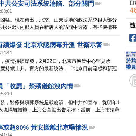
這種情況前所未見。
目
 中共公安司法系統淪陷、部分關門
4
:08:01
情凶猛。現在傳出，北京、山東等地的政法系統很大部分
隨
中共公檢法內部人員在新唐人的訪問中透露，有些機構甚
。
持續爆發 北京承認病毒升溫 世衛示警
:14:44
語言
於我
，疫情持續爆發，2月22日，北京市疾管中心罕見承
委員
動度持續上升。官方的最新說法，「北京目前流感和新冠
，引發質疑，很多民眾認為，疫情從未消失。
員「收屍」禁殯儀館洩內情
:58:10
發，醫療與殯葬系統超載崩潰，但中共卻宣布，從明年1
入境隔離措施，上海公墓貼出告示稱：當前，上海市殯葬
屬三家殯儀館，正處於業務量超負荷，人力物力嚴重緊缺
」，因此請求「廣大黨員支援」。另外，北京東郊殯儀館
率或超80% 黃安搬離北京曝慘況
知，表示嚴禁員工接受媒體或組織的採訪；嚴禁拍攝工作
:41:14