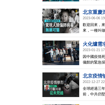
的名稱以掩
北京重慶
2023-06-06 19
歡迎回來，
來，一種叫
等多地發現
火化爐需
2023-01-21 17
因中國疫情
儀館的緊急採
COVID-
北京疫情
2022-12-27 22
全球經過三年
前，中共仍
京疫情尤其