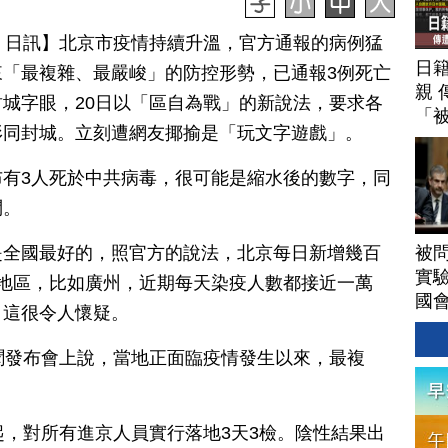
月 22 日訊】北京市疫情持續升溫，官方通報的病例猛
日
「最複雜、最嚴峻」的防控形勢，已通報3例死亡
親 
城字眼，20日以「區自為戰」的新說法，要求各
「
形同封城。立刻遭網友揶揄是「玩文字遊戲」。
有3人死於中共病毒，很可能是縮水後的數字，同
問。
被
是全國最好的，照官方的說法，北京每日新增幾百
實驗
地區，比如廣州，近期每天染疫人數都接近一萬
國
，這很令人懷疑。
聞發布會上說，當地正面臨疫情發生以來，最複
起，對所有進京人員實行落地3天3檢。陰性結果出