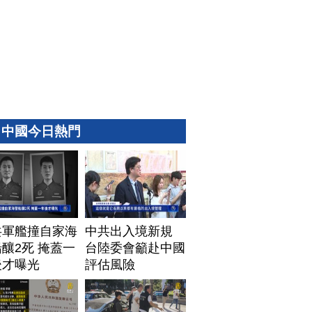
中國今日熱門
共軍艦撞自家海
中共出入境新規
釀2死 掩蓋一
台陸委會籲赴中國
後才曝光
評估風險