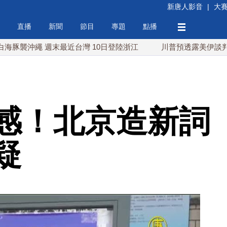
新唐人影音
|
大
直播
新聞
節目
專題
點播
繩 週末最近台灣 10日登陸浙江
川普預透露美伊談判進展 美
感！北京造新詞
疑