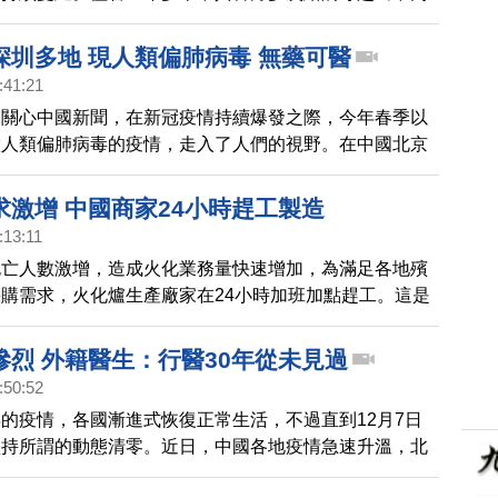
蓋疫情，但瘟疫從未真正停止或離開過。
深圳多地 現人類偏肺病毒 無藥可醫
:41:21
來關心中國新聞，在新冠疫情持續爆發之際，今年春季以
做人類偏肺病毒的疫情，走入了人們的視野。在中國北京
感染病例，目前無藥可醫。
求激增 中國商家24小時趕工製造
:13:11
死亡人數激增，造成火化業務量快速增加，為滿足各地殯
購需求，火化爐生產廠家在24小時加班加點趕工。這是
19疫情造成中國大規模人口死亡的又一個證據。
慘烈 外籍醫生：行醫30年從未見過
:50:52
的疫情，各國漸進式恢復正常生活，不過直到12月7日
堅持所謂的動態清零。近日，中國各地疫情急速升溫，北
嚴重，醫院、火葬場不堪負荷，在北京行醫多年的外籍醫