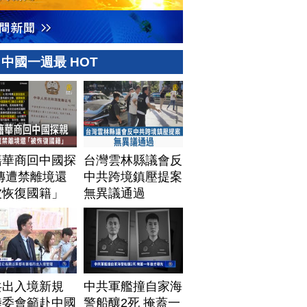
中國一週最 HOT
籍華商回中國探
台灣雲林縣議會反
傳遭禁離境還
中共跨境鎮壓提案
被恢復國籍」
無異議通過
共出入境新規
中共軍艦撞自家海
陸委會籲赴中國
警船釀2死 掩蓋一