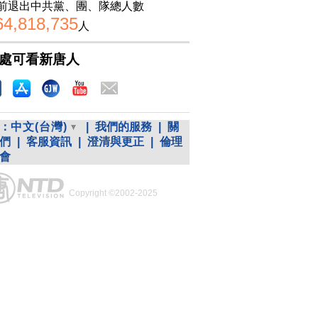
前退出中共黨、團、隊總人數
64,818,735
人
處可看新唐人
：
中文(台灣)
|
我們的服務
|
關
們
|
客服資訊
|
澄清與更正
|
倫理
會
Copyright ©2002-2025