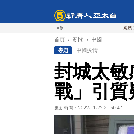
颱風白海豚襲沖
首頁
›
新聞
›
中國
專題
中國疫情
封城太敏
戰」引質
更新時間：2022-11-22 21:50:47