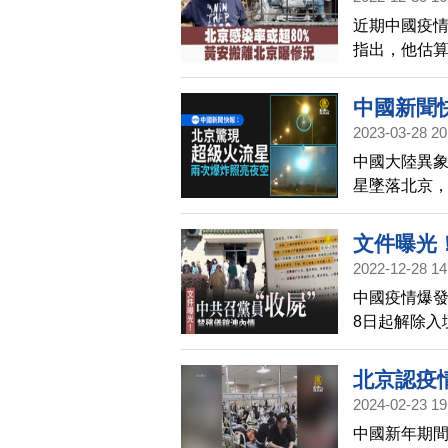
情況，封鎖
近期中國疫情
指出，他估算
安，前不久
況。黃安寫
中國新聞
多少個心碎的
2023-03-28 20
空
「曾光稱北京
中國大陸異象
星墜落北京
文件曝光
2022-12-28 14
中國疫情爆發
8日起解除入
另外，北京
訪；嚴禁拍
北京認疫
2024-02-23 19
中國新年期間