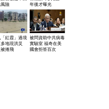
估風險
年後才曝光
風「紅霞」過境
被問資助中共病毒
東多地現洪災
實驗室 福奇在美
孩被捲飛
國會拒答百次