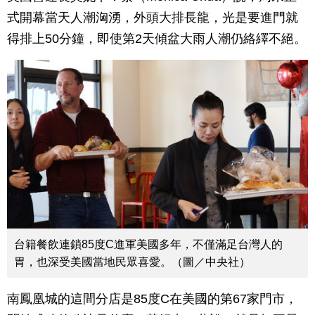
式開幕當天人潮洶湧，外頭大排長龍，光是要進門就
得排上50分鐘，即使第2天傾盆大雨人潮仍絡繹不絕。
台籍餐飲連鎖85度C進軍美國多年，不僅滿足台灣人的
胃，也深受美國當地民眾喜愛。（圖／中央社）
南鳳凰城的這間分店是85度C在美國的第67家門市，