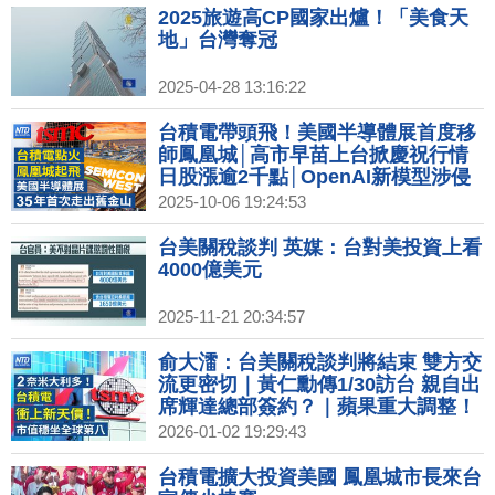
2025旅遊高CP國家出爐！「美食天
地」台灣奪冠
2025-04-28 13:16:22
台積電帶頭飛！美國半導體展首度移
師鳳凰城│高市早苗上台掀慶祝行情
日股漲逾2千點│OpenAI新模型涉侵
權日本動漫IP│台積鳳凰城秀軟實力
2025-10-06 19:24:53
無人機點亮台灣國旗
台美關稅談判 英媒：台對美投資上看
4000億美元
2025-11-21 20:34:57
俞大㵢：台美關稅談判將結束 雙方交
流更密切｜黃仁勳傳1/30訪台 親自出
席輝達總部簽約？｜蘋果重大調整！
2026年或不發表iPhone 18｜2026超
2026-01-02 19:29:43
級獨角獸IPO潮！SpaceX、OpenAI
拚兆元身價
台積電擴大投資美國 鳳凰城市長來台