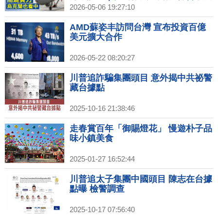
暗殺 躲地堡升級安保｜投資美國再加
2026-05-06 19:27:10
碼？台積高層：為新機會做好準備｜
美網紅發起全民買下Spirit航空 不到
AMD蘇姿丰訪問台灣 宣布投資百億
一週集資破億
美元擴大合作
2026-05-22 08:20:27
川普追詐騙集團頭目 意外揭中共祕警
藏台據點
2025-10-16 21:38:46
走春賞百年「御賜燈花」 慢遊朴子品
味小鎮美食
2025-01-27 16:52:44
川普追太子集團中國頭目 陳志在台據
點曝 檢警調查
2025-10-17 07:56:40