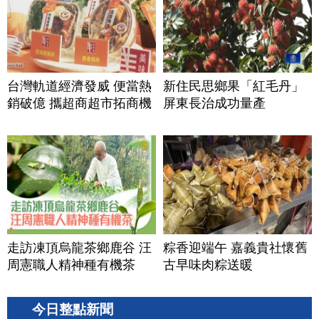
台灣軌道經濟發威 便當熱
新住民思鄉果「紅毛丹」
銷破億 攜超商超市拓商機
屏東長治成功量產
走訪凍頂烏龍茶鄉鹿谷 汪
粽香迎端午 嘉義貴社懷舊
周憲職人精神種有機茶
古早味肉粽送暖
今日整點新聞