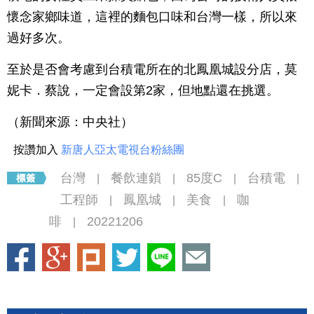
懷念家鄉味道，這裡的麵包口味和台灣一樣，所以來
過好多次。
至於是否會考慮到台積電所在的北鳳凰城設分店，莫
妮卡．蔡說，一定會設第2家，但地點還在挑選。
（新聞來源：中央社）
按讚加入
新唐人亞太電視台粉絲團
台灣
餐飲連鎖
85度C
台積電
|
|
|
|
工程師
鳳凰城
美食
咖
|
|
|
啡
20221206
|