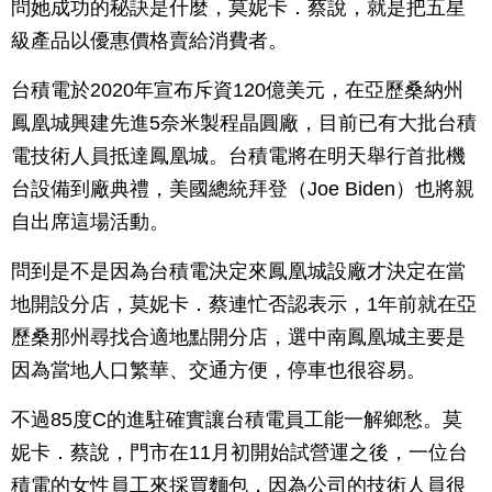
問她成功的秘訣是什麼，莫妮卡．蔡說，就是把五星
級產品以優惠價格賣給消費者。
台積電於2020年宣布斥資120億美元，在亞歷桑納州
鳳凰城興建先進5奈米製程晶圓廠，目前已有大批台積
電技術人員抵達鳳凰城。台積電將在明天舉行首批機
台設備到廠典禮，美國總統拜登（Joe Biden）也將親
自出席這場活動。
問到是不是因為台積電決定來鳳凰城設廠才決定在當
地開設分店，莫妮卡．蔡連忙否認表示，1年前就在亞
歷桑那州尋找合適地點開分店，選中南鳳凰城主要是
因為當地人口繁華、交通方便，停車也很容易。
不過85度C的進駐確實讓台積電員工能一解鄉愁。莫
妮卡．蔡說，門市在11月初開始試營運之後，一位台
積電的女性員工來採買麵包，因為公司的技術人員很