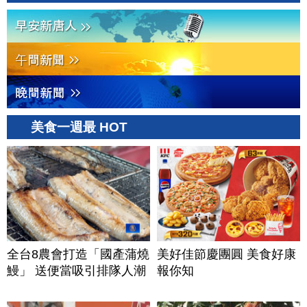
美食一週最 HOT
全台8農會打造「國產蒲燒
美好佳節慶團圓 美食好康
鰻」 送便當吸引排隊人潮
報你知