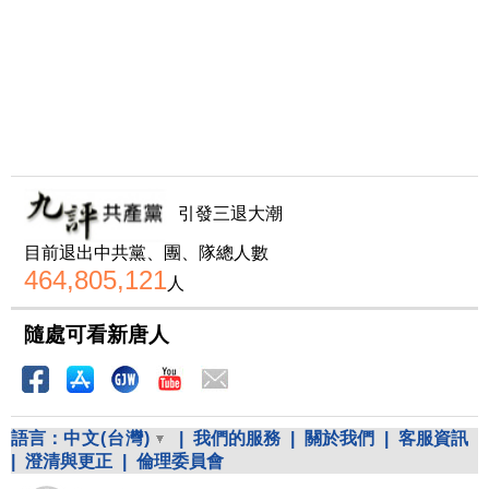
引發三退大潮
目前退出中共黨、團、隊總人數
464,805,121
人
隨處可看新唐人
語言：
中文(台灣)
|
我們的服務
|
關於我們
|
客服資訊
|
澄清與更正
|
倫理委員會