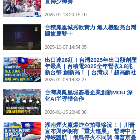
宣傳少棒賽
2026-01-13 20:15:10
台積鳳凰城秀軟實力 無人機點亮台灣
國旗慶雙十
2025-10-07 14:54:05
出口連26紅！台灣2025年出口額創歷
年最高｜台積電2025全年營收3.8兆
新台幣 創新高！｜台灣成「超高齡社
會」！65歲以上人口逾20％｜全球石
2026-01-09 19:32:27
油巨頭今赴華府會川普 討論委內瑞拉
石油
台灣與鳳凰城簽署企業創新MOU 深
化AI半導體合作
2026-01-15 20:48:38
湖南煙火廠爆炸空拍曝慘況！｜川普
宣布與伊朗有「重大進展」 暫時中止
海峽護航｜俄烏停火不同調 傳普京憂