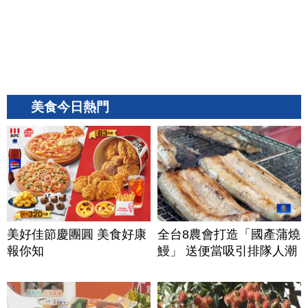
美食今日熱門
美好佳節慶團圓 美食好康
全台8農會打造「國產蒲燒
報你知
鰻」 送便當吸引排隊人潮