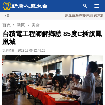
颱風白海豚襲沖繩 週末最近台灣 
首頁
›
新聞
›
美食
台積電工程師解鄉愁 85度C插旗鳳
凰城
更新時間：2022-12-06 12:48:23