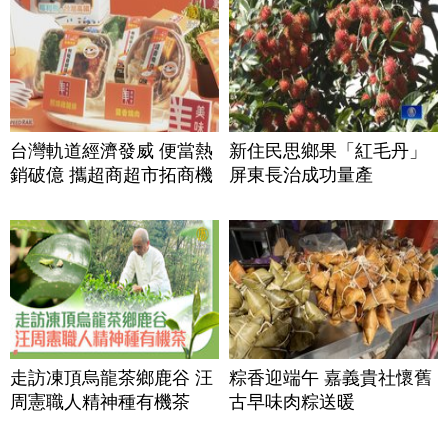
台灣軌道經濟發威 便當熱
新住民思鄉果「紅毛丹」
銷破億 攜超商超市拓商機
屏東長治成功量產
走訪凍頂烏龍茶鄉鹿谷 汪
粽香迎端午 嘉義貴社懷舊
周憲職人精神種有機茶
古早味肉粽送暖