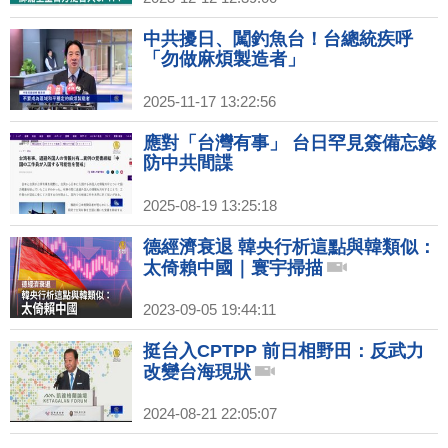
中共擾日、闖釣魚台！台總統疾呼
「勿做麻煩製造者」
2025-11-17 13:22:56
應對「台灣有事」 台日罕見簽備忘錄
防中共間諜
2025-08-19 13:25:18
德經濟衰退 韓央行析這點與韓類似：
太倚賴中國｜寰宇掃描
2023-09-05 19:44:11
挺台入CPTPP 前日相野田：反武力
改變台海現狀
2024-08-21 22:05:07