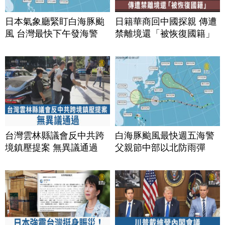
日本氣象廳緊盯白海豚颱
日籍華商回中國探親 傳遭
風 台灣最快下午發海警
禁離境還「被恢復國籍」
台灣雲林縣議會反中共跨
白海豚颱風最快週五海警
境鎮壓提案 無異議通過
父親節中部以北防雨彈