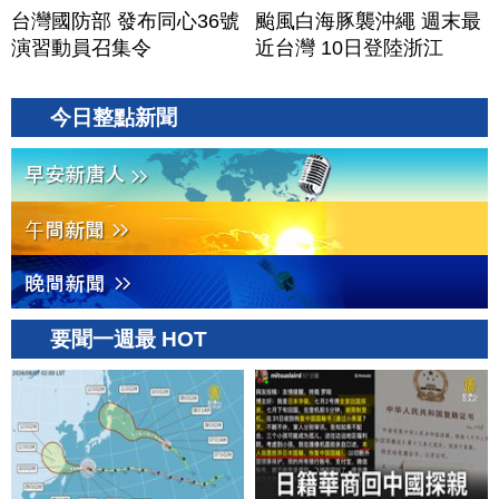
台灣國防部 發布同心36號
颱風白海豚襲沖繩 週末最
演習動員召集令
近台灣 10日登陸浙江
今日整點新聞
要聞一週最 HOT