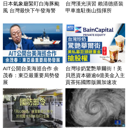
日本氣象廳緊盯白海豚颱
台灣漢光演習 賴清德搭裝
風 台灣最快下午發海警
甲車進駐衡山指揮所
AIT公開台美海巡合作 余
台灣珍奶驚艷華爾街！美
茂春：東亞最重要局勢發
貝恩資本砸逾6億美金入主
展
貢茶拓國際版圖加速攻
美？｜#財經新聞｜
20260806(四)