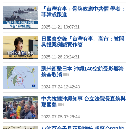
「台灣有事」骨牌效應中共懼 學者：
菲韓或跟進
2025-11-21 10:07:31
日國會交鋒「台灣有事」高市：被問
具體案例誠實作答
2025-11-26 20:24:31
凱米衝擊日本 沖繩140空航受影響海
航全取消
2024-07-24 12:42:43
中共拉攏沖繩知事 台立法院長直航與
那國島
2023-07-05 07:28:44
小池百合子見正副總統 超挺台921地