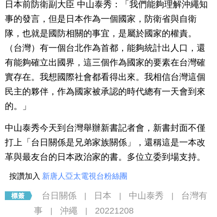
日本前防衛副大臣 中山泰秀：「我們能夠理解沖繩知
事的發言，但是日本作為一個國家，防衛省與自衛
隊，也就是國防相關的事宜，是屬於國家的權責。
（台灣）有一個台北作為首都，能夠統計出人口，還
有能夠確立出國界，這三個作為國家的要素在台灣確
實存在。我想國際社會都看得出來。我相信台灣這個
民主的夥伴，作為國家被承認的時代總有一天會到來
的。」
中山泰秀今天到台灣舉辦新書記者會，新書封面不僅
打上「台日關係是兄弟家族關係」，還稱這是一本改
革與最友台的日本政治家的書。多位立委到場支持。
按讚加入
新唐人亞太電視台粉絲團
台日關係
日本
中山泰秀
台灣有
|
|
|
事
沖繩
20221208
|
|