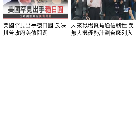
美國罕見出手穩日圓 反映
未來戰場聚焦通信韌性 美
川普政府美債問題
無人機優勢計劃台廠列入