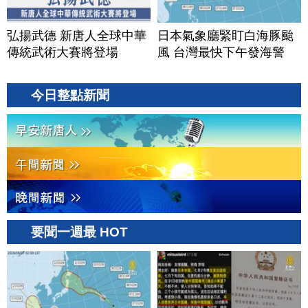
弘揚武德 新唐人全球中華
日本氣象廳緊盯白海豚颱
傳統武術大賽將登場
風 台灣最快下午發海警
今日整點新聞
要聞一週最 HOT