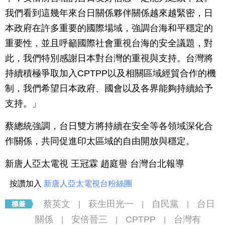
我們看到這幾年來台日關係夥伴關係越來越緊密，日
本政府在許多重要的國際場域，強調台海和平穩定的
重要性，並且呼籲國際社會重視台海的安全議題，對
此，我們特別感謝日本對台灣的重視與支持。台灣將
持續積極爭取加入CPTPP以及相關區域經貿合作的機
制，我們希望日本政府、國會以及各界能夠持續給予
支持。」
蔡總統強調，台日雙方將持續在安全等各領域深化合
作關係，共同促進印太區域的自由開放與穩定。
新唐人亞太電視 王冠霖 趙庭譽 台灣台北報導
按讚加入
新唐人亞太電視台粉絲團
蔡英文
萩生田光一
自民黨
台日
|
|
|
關係
安倍晉三
CPTPP
台灣有
|
|
|