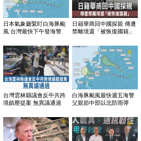
日本氣象廳緊盯白海豚颱
日籍華商回中國探親 傳遭
風 台灣最快下午發海警
禁離境還「被恢復國籍」
台灣雲林縣議會反中共跨
白海豚颱風最快週五海警
境鎮壓提案 無異議通過
父親節中部以北防雨彈