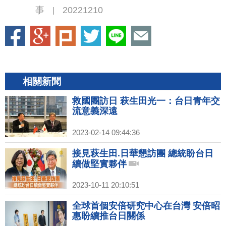
事
20221210
|
相關新聞
救國團訪日 萩生田光一：台日青年交
流意義深遠
2023-02-14 09:44:36
接見萩生田.日華懇訪團 總統盼台日
續做堅實夥伴
2023-10-11 20:10:51
全球首個安倍研究中心在台灣 安倍昭
惠盼續推台日關係