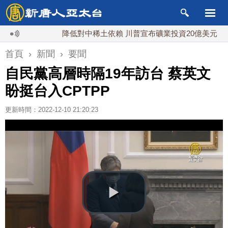
降低對中稀土依賴 川普宣布礦業投資20億美元
中
首頁
›
新聞
›
要聞
自民黨高層時隔19年訪台 蔡英文
盼挺台入CPTPP
更新時間：2022-12-10 21:20:23