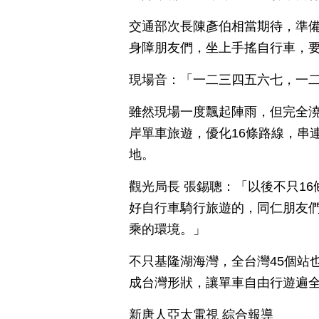
交通部次長陳彥伯相當期待，準
身障朋友們，坐上手搖自行車，
現場音：「一二三四五六七，一
雖然現場一度飄起陣雨，但完全
岸單車旅遊，優化16條路線，串
地。
觀光局長 張錫聰：「以後不只1
好自行車騎行旅遊的，同仁朋友
乘的環境。」
不只基隆湖海灣，全台灣45個站
成台灣形狀，讓單車自由行遊遍
新唐人亞太電視 綜合報導