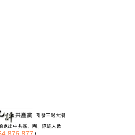
引發三退大潮
前退出中共黨、團、隊總人數
64,876,877
人