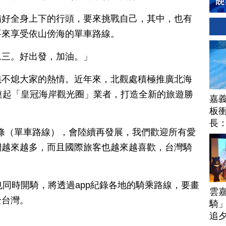
備好全身上下的行頭，要來挑戰自己，其中，也有
要來享受依山傍海的單車路線。
二三。好出發，加油。」
澆不熄大家的熱情。近年來，北觀處積極推廣北海
連起「皇冠海岸觀光圈」業者，打造全新的旅遊勝
嘉
板衝
長
6條（單車路線），會陸續再發展，我們歡迎所有愛
們越來越多，而且國際旅客也越來越喜歡，台灣騎
也同時開騎，將透過app紀錄各地的騎乘路線，要畫
雲
全台灣。
騎」
追