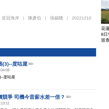
皇冠海岸
陳彥伯
張錫聰
20221210
|
|
|
花
8日
巡
(3)--度咕屋
:04:08
)--度咕屋
價競爭 司機今昔薪水差一倍？
:13:11