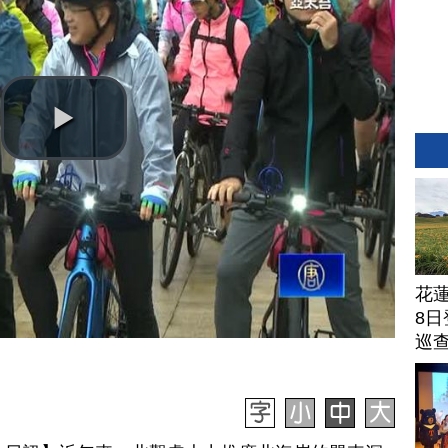
花
8日
巡