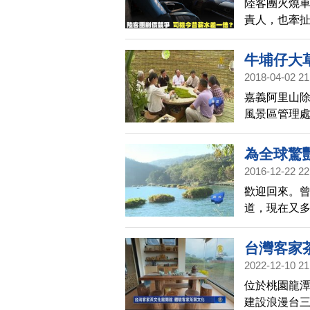
陸客團火燒
責人，也牽
牛埔仔大
2018-04-02 21
嘉義阿里山
風景區管理
季茶旅」活
起去看看。
為全球驚
2016-12-22 22
歡迎回來。曾
道，現在又
水岸觀景平
台灣客家
2022-12-10 21
位於桃園龍潭
建設浪漫台