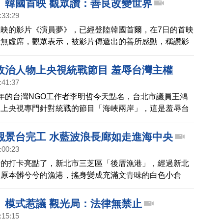
》韓國首映 觀眾讚：善良改變世界
:33:29
映的影片《演員夢》，已經登陸韓國首爾，在7日的首映
座無虛席，觀眾表示，被影片傳遞出的善所感動，稱讚影
來希望。
政治人物上央視統戰節目 羞辱台灣主權
:41:37
年的台灣NGO工作者李明哲今天點名，台北市議員王鴻
物上央視專門針對統戰的節目「海峽兩岸」，這是羞辱台
，這是不正確的決定。
觀景台完工 水藍波浪長廊如走進海中央
:00:23
新的打卡亮點了，新北市三芝區「後厝漁港」，經過新北
從原本髒兮兮的漁港，搖身變成充滿文青味的白色小倉
北海岸最美伸展台」美譽的芝蘭公園海上觀景平台也完
步行在水藍色波浪長廊，宛如走進海中央。
」模式惹議 觀光局：法律無禁止
:15:15