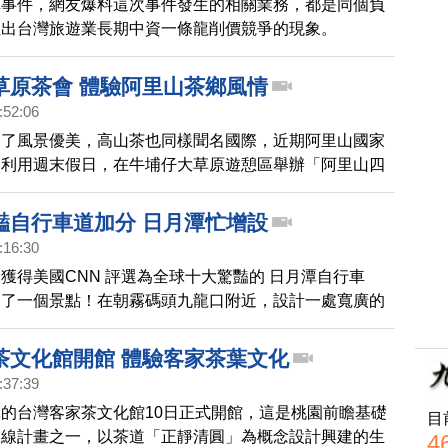
車事件，網友爆料這次事件發生的相關業務，都是同個負
扯出台灣旅遊業長期中資一條龍削價競爭的現象。
草原茶會 體驗阿里山茶鄉風情
:52:06
除了風景優美，高山茶也同樣聞名國際，近期阿里山國家
處利用週末假日，在牛埔仔大草原遊憩區舉辦「阿里山四
動，吸引許多遊客前來品茗，感受阿里山的茶鄉風情。一
豔自行車道加分 日月潭忙增設
:16:30
獲得美國CNN 評選為全球十大驚豔的 日月潭自行車
多了一個景點！在朝霧碼頭九龍口附近，設計一處寬廣的
台，遊客騎自行車累了，也可在這裡賞景休息。
茶文化館開館 體驗客家茶葉文化
:37:39
的台灣客家茶文化館10日正式開館，這是桃園前瞻基礎
目
三線計畫之一，以茶道「正靜清圓」為概念設計興建的生
4