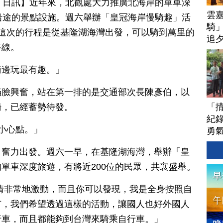
月 10 日訊】近年來，北觀處大力推廣北海岸的單車深
雲
沿途的景點設施。週六舉辦「皇冠海岸慢騎趣」活
騎」
這次的行程是從基隆湖海灣出發，可以騎到萬里的
追
路線。
騎邊玩最有趣。」
滿臉興奮，站在第一排的是交通部次長陳彥伯，以
「
騎，已經蓄勢待發。
紀錄
小心點。」
勇
，奮力出發。週六一早，在基隆湖海灣，舉辦「皇
單車深度旅遊，有將近200位的民眾，共襄盛舉。
情非常地激動，而且你可以發現，我是全身按照自
有，我們希望透過這樣的活動，讓國人也好外國人
行車，而且都能夠到台灣來騎乘自行車。」