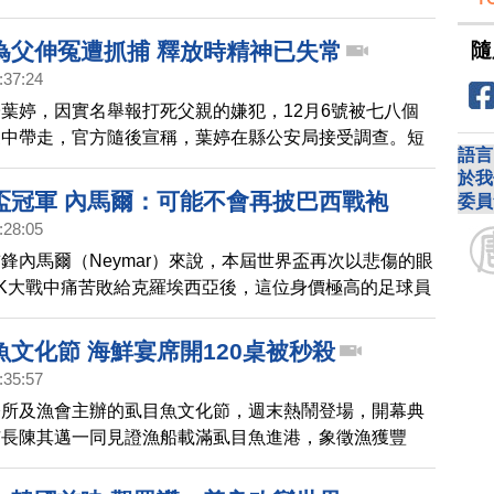
現濃厚的茶文化與客家風情，並榮獲美國繆思設計等大
起去看看。
隨
為父伸冤遭抓捕 釋放時精神已失常
:37:24
葉婷，因實名舉報打死父親的嫌犯，12月6號被七八個
家中帶走，官方隨後宣稱，葉婷在縣公安局接受調查。短
語言
婷被從公安局放出來時，已處於精神失常狀態。
於我
盃冠軍 內馬爾：可能不會再披巴西戰袍
委員
:28:05
鋒內馬爾（Neymar）來說，本屆世界盃再次以悲傷的眼
K大戰中痛苦敗給克羅埃西亞後，這位身價極高的足球員
能不會再披上巴西國家隊戰袍。
文化節 海鮮宴席開120桌被秒殺
:35:57
公所及漁會主辦的虱目魚文化節，週末熱鬧登場，開幕典
市長陳其邁一同見證漁船載滿虱目魚進港，象徵漁獲豐
有市集跟手作體驗等活動，還有虱目魚海鮮宴，今年席開
全數被訂滿。