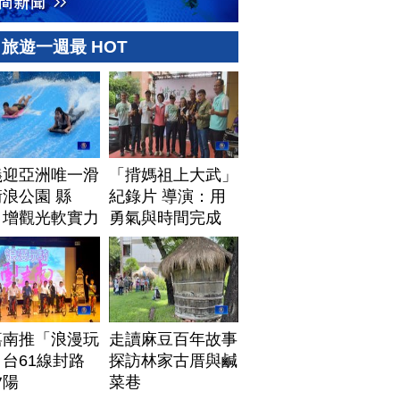
旅遊一週最 HOT
義迎亞洲唯一滑
「揹媽祖上大武」
浪公園 縣
紀錄片 導演：用
：增觀光軟實力
勇氣與時間完成
嘉南推「浪漫玩
走讀麻豆百年故事
台61線封路
探訪林家古厝與鹹
夕陽
菜巷