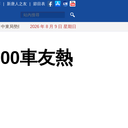
賽
|
新唐人之友
|
節目表
動盪 土耳其沙特巴基斯坦誓共同防禦
2026 年 8 月 9 日 星期日
漢光實兵濱海緊急出港打
00車友熱