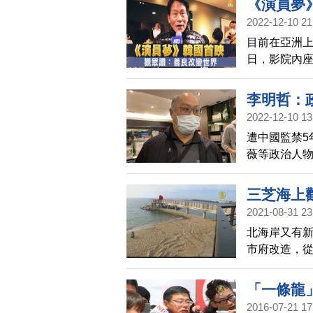
《演員夢
2022-12-10 21
目前在亞洲上
日，影院內
片給人們帶
李明哲：
2022-12-10 13
遭中國監禁5
薇等政治人
灣自身主權
三芝海上
2021-08-31 23
北海岸又有
市府改造，
庫。而有「
工，一行人
「一條龍
2016-07-21 17