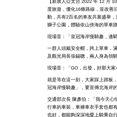
【新唐人亞太台 2022 年 12 
度旅遊，優化16條路線，並改善
動，共有2百名的車友共襄盛舉，
獅子公園，體驗依山傍海的單車
現場音：「皇冠海岸慢騎趣，邊
一群人頭戴安全帽，跨上單車，
及觀光局長張錫聰，兩人身為領
現場音：「GO，出發，好那大家
就是等在這一刻，大家踩上踏板
冠海岸慢騎趣」，要宣傳北海岸的
交通部次長 陳彥伯：「我今天心
行車的車裝，車褲車衣手套也都
也好，都能夠深深地愛上騎乘自