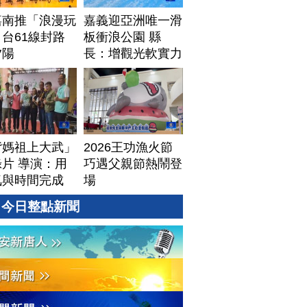
嘉南推「浪漫玩
嘉義迎亞洲唯一滑
台61線封路
板衝浪公園 縣
夕陽
長：增觀光軟實力
揹媽祖上大武」
2026王功漁火節
片 導演：用
巧遇父親節熱鬧登
氣與時間完成
場
今日整點新聞