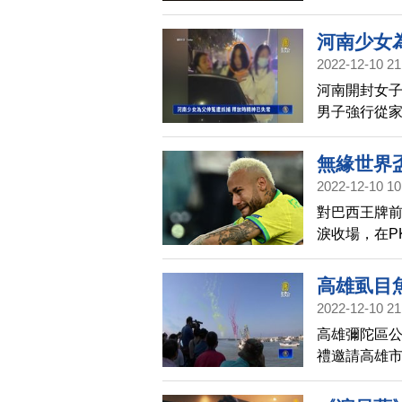
態建築，展
獎。帶您一
河南少女
2022-12-10 21
河南開封女子
男子強行從
短2天後，葉
無緣世界
2022-12-10 10
對巴西王牌前
淚收場，在P
暗示自己可
高雄虱目魚
2022-12-10 21
高雄彌陀區
禮邀請高雄
收，現場也
120桌已經