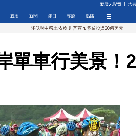
新唐人影音
|
大
直播
新聞
節目
專題
點播
降低對中稀土依賴 川普宣布礦業投資20億美元
中東局勢
岸單車行美景！2