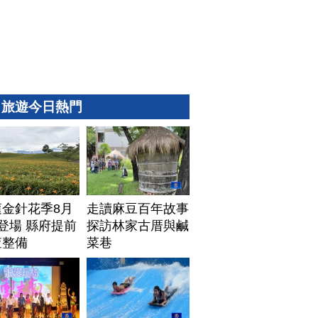
旅遊今日熱門
蓮金針花季8月
走讀麻豆百年故事
登場 縣府提前
探訪林家古厝與鹹
查整備
菜巷