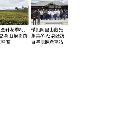
蓮金針花季8月
帶動阿里山觀光
登場 縣府提前
蕭美琴.蔡易餘訪
查整備
百年鹿麻產車站