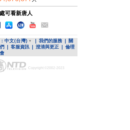
處可看新唐人
：
中文(台灣)
|
我們的服務
|
關
們
|
客服資訊
|
澄清與更正
|
倫理
會
Copyright ©2002-2023