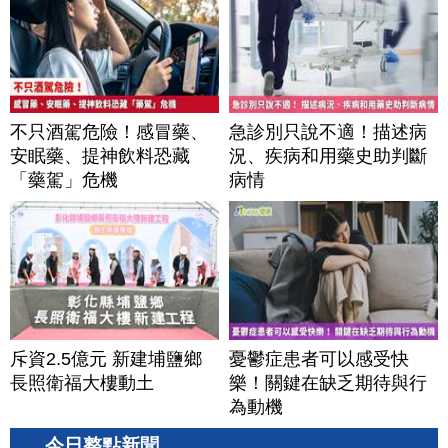
不只酒駕危險！感冒藥、
急診別只說不適！描述病
安眠藥、提神飲料恐藏
況、疾病和用藥史助判斷
「藥駕」危機
病情
斥資2.5億元 新建埔鹽鄉
憂鬱症患者可以感受快
長照衛福大樓動土
樂！關鍵在缺乏期待與行
為動機
今日整點新聞