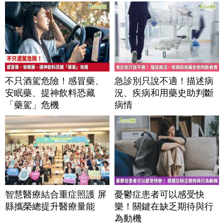
不只酒駕危險！感冒藥、
急診別只說不適！描述病
安眠藥、提神飲料恐藏
況、疾病和用藥史助判斷
「藥駕」危機
病情
智慧醫療結合重症照護 屏
憂鬱症患者可以感受快
縣攜榮總提升醫療量能
樂！關鍵在缺乏期待與行
為動機