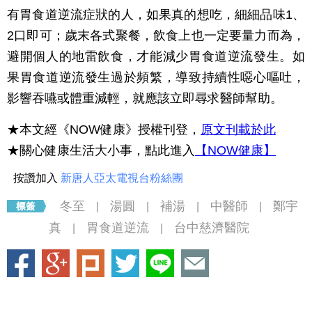
有胃食道逆流症狀的人，如果真的想吃，細細品味1、
2口即可；歲末各式聚餐，飲食上也一定要量力而為，
避開個人的地雷飲食，才能減少胃食道逆流發生。如
果胃食道逆流發生過於頻繁，導致持續性噁心嘔吐，
影響吞嚥或體重減輕，就應該立即尋求醫師幫助。
★本文經《NOW健康》授權刊登，
原文刊載於此
★關心健康生活大小事，點此進入
【NOW健康】
按讚加入
新唐人亞太電視台粉絲團
冬至
湯圓
補湯
中醫師
鄭宇
|
|
|
|
真
胃食道逆流
台中慈濟醫院
|
|