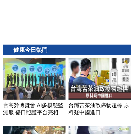
健康今日熱門
台高齡博覽會 AI多模態監
台灣苦茶油致癌物超標 原
測服 傷口照護平台亮相
料疑中國進口