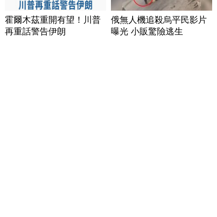
霍爾木茲重開有望！川普
俄無人機追殺烏平民影片
再重話警告伊朗
曝光 小販驚險逃生