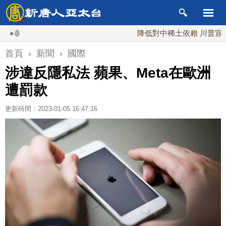
降低對中稀土依賴 川普宣布礦業投
首頁
›
新聞
›
國際
涉違反隱私法 蘋果、Meta在歐洲
遭罰款
更新時間：2023-01-05 16:47:16