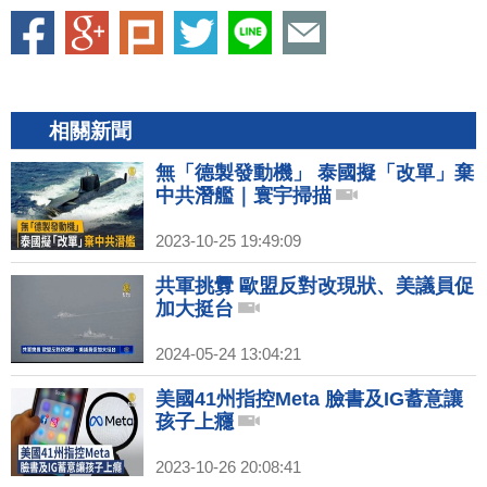
相關新聞
無「德製發動機」 泰國擬「改單」棄
中共潛艦｜寰宇掃描
2023-10-25 19:49:09
共軍挑釁 歐盟反對改現狀、美議員促
加大挺台
2024-05-24 13:04:21
美國41州指控Meta 臉書及IG蓄意讓
孩子上癮
2023-10-26 20:08:41