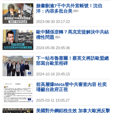
臉書刪逾7千中共外宣帳號！沈伯
洋：內容多批台美
2023-08-30 20:17:22
歐中關係逆轉？馬克宏提解決中共結
構性問題
2024-05-06 20:45:36
下一站布魯塞爾！蔡英文將訪歐盟總
部寫台歐里程碑
2024-10-16 20:45:15
前高層爆Meta替中共審查內容 杜奕
瑾籲台政府正視
2025-03-11 15:05:27
美國對外鋼鋁稅生效 加拿大歐洲反擊