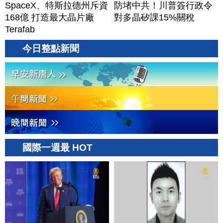
SpaceX、特斯拉德州斥資
防堵中共！川普簽行政令
168億 打造最大晶片廠
對多晶矽課15%關稅
Terafab
今日整點新聞
國際一週最 HOT