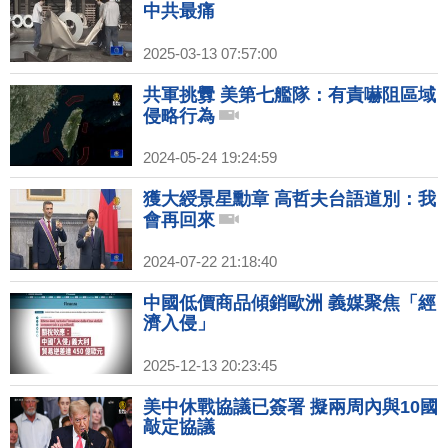
中共最痛
2025-03-13 07:57:00
共軍挑釁 美第七艦隊：有責嚇阻區域
侵略行為
2024-05-24 19:24:59
獲大綬景星勳章 高哲夫台語道別：我
會再回來
2024-07-22 21:18:40
中國低價商品傾銷歐洲 義媒聚焦「經
濟入侵」
2025-12-13 20:23:45
美中休戰協議已簽署 擬兩周內與10國
敲定協議