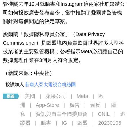
管機關去年12月就臉書和Instagram這兩家社群媒體公
司如何投放廣告發布命令，當中推翻了愛爾蘭監管機
關針對這個問題的決定草案。
愛爾蘭「數據隱私專員公署」（Data Privacy
Commissioner）是歐盟境內負責監督世界許多大型科
技業者的主要監管機構；公署指示Meta必須讓自己的
數據處理作業在3個月內符合規定。
（新聞來源：中央社）
按讚加入
新唐人亞太電視台粉絲團
美國
蘋果公司
Meta
歐
|
|
|
洲
App-Store
廣告
違反
隱
|
|
|
|
私
資訊與自由全國委員會
CNIL
追
|
|
|
蹤器
臉書
IG
歐盟
20230105
|
|
|
|