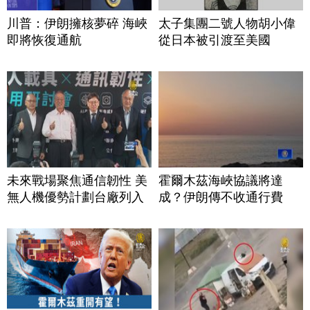
川普：伊朗擁核夢碎 海峽
太子集團二號人物胡小偉
即將恢復通航
從日本被引渡至美國
未來戰場聚焦通信韌性 美
霍爾木茲海峽協議將達
無人機優勢計劃台廠列入
成？伊朗傳不收通行費