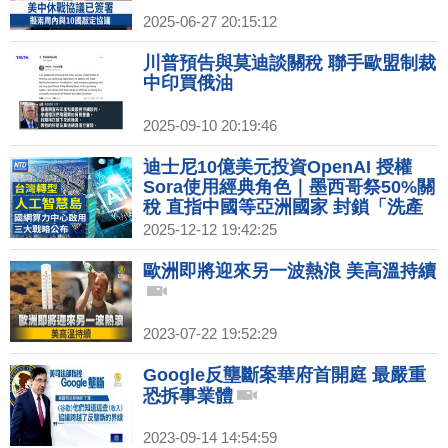
2025-06-27 20:15:12
川普預告與莫迪談關稅 聯手歐盟制裁
中印買俄油
2025-09-10 20:19:46
迪士尼10億美元投資OpenAI 授權
Sora使用經典角色｜墨西哥祭50%關
稅 直指中國等亞洲國家 封鎖「洗產
地」｜創台灣主權AI新里程 賴清德親
2025-12-12 19:42:25
赴國網中心啟用｜鴻海砸159億蓋高
雄旗艦總部 輪值CEO回應墨關稅
歐洲即將迎來另一波熱浪 美高溫持續
2023-07-22 19:52:29
Google反壟斷案華府首開庭 最嚴重
恐拆事業體
2023-09-14 14:54:59