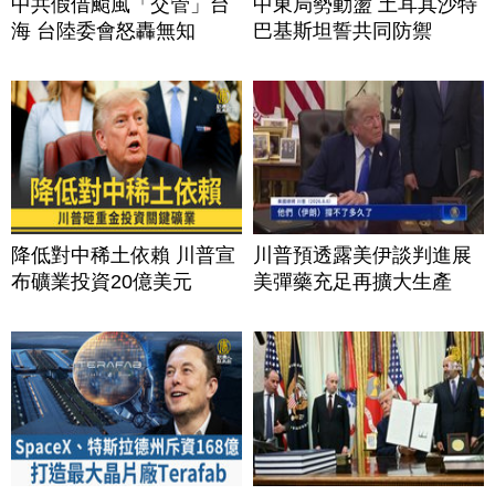
中共假借颱風「交管」台
中東局勢動盪 土耳其沙特
海 台陸委會怒轟無知
巴基斯坦誓共同防禦
降低對中稀土依賴 川普宣
川普預透露美伊談判進展
布礦業投資20億美元
美彈藥充足再擴大生產