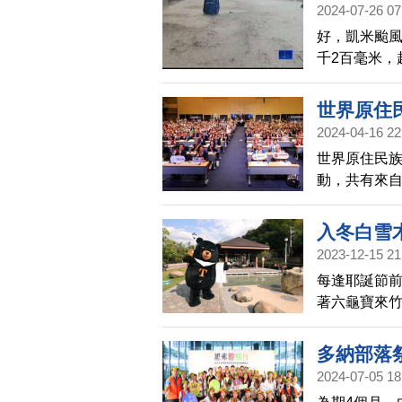
2024-07-26 07
好，凱米颱風
千2百毫米，
多處道路淹
世界原住
2024-04-16 22
世界原住民族
動，共有來自
遊的永續發
入冬白雪
2023-12-15 21
每逢耶誕節
著六龜寶來竹
花同框，山
景，享受山
多納部落
2024-07-05 18