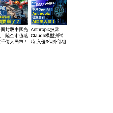
全面封殺中國光
Anthropic披露
組！陸企市值蒸
Claude模型測試
逾千億人民幣！
時 入侵3個外部組
資料中心供應鏈
織
牌？台灣喜迎轉
！成關鍵樞紐？
#財經新聞
260805 (三)