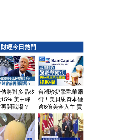
財經今日熱門
普傳將對多晶矽
台灣珍奶驚艷華爾
15% 美中峰
街！美貝恩資本砸
前再開戰場？
逾6億美金入主 貢
茶拓國際版圖加速
攻美？｜#財經新
聞｜
20260806(四)