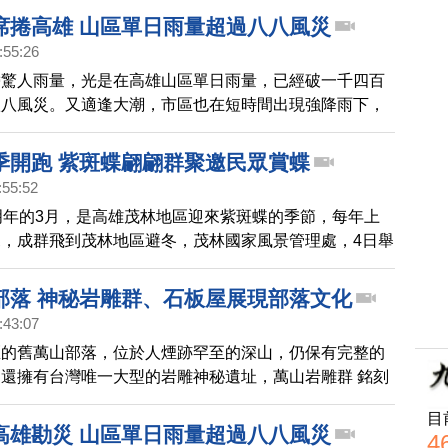
席捲高雄 山區單日雨量超過八八風災
:55:26
帶驚人雨量，光是在高雄山區單日雨量，已經破一千四百
八八風災。又適逢大潮，市區也在短時間出現強降雨下，
得市區多處道路淹水，愛河也出現滿堤的狀況。郊區也有
流淹沒，造成一人死亡。
季開跑 紫斑蝶翩翩群聚邀民眾賞蝶
:55:52
明年的3月，是高雄茂林地區迎來紫斑蝶的季節，每年上
，成群飛到茂林地區避冬，茂林國家風景管理處，4日舉
開幕活動，邀民眾寓教於樂一起來賞蝶。
部落 神秘岩雕群、石板屋展現部落文化
:43:07
區的舊萬山部落，位於人煙跡罕至的深山，仍保有完整的
還擁有台灣唯一大型的岩雕神秘遺址，萬山岩雕群 銘刻
古老傳說，更被列為國定考古遺址，為了推廣、傳承文
目
新部落打造岩雕模型，透過鏡頭來了解。
高雄勘災 山區單日雨量超過八八風災
4