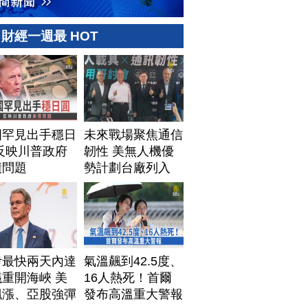
財經一週最 HOT
國罕見出手穩日
未來戰場聚焦通信
反映川普政府
韌性 美無人機優
債問題
勢計劃台廠列入
伊最快兩天內達
氣溫飆到42.5度、
重開海峽 美
16人熱死！首爾
飆漲、亞股強彈
發布高溫重大警報