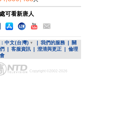
處可看新唐人
：
中文(台灣)
|
我們的服務
|
關
們
|
客服資訊
|
澄清與更正
|
倫理
會
Copyright ©2002-2026