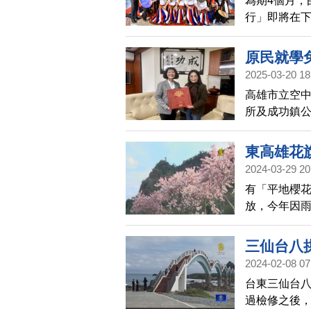
為期4個月，
行」即將在下
觀光的重視，
族族語向大家
原民就學
林走一走，
2025-03-20 18
高雄市立空中
所及成功鎮
及成功鎮公
多原民子弟
東高雄花
2024-03-29 20
有「平地櫻
放，今年因
前來踏青拍
三仙台八
2024-02-08 07
台東三仙台八
過檢修之後，