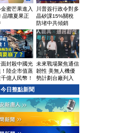
心金蜜芒果進入
川普簽行政令對多
 品嚐夏果正
晶矽課15%關稅
時
防堵中共傾銷
全面封殺中國光
未來戰場聚焦通信
組！陸企市值蒸
韌性 美無人機優
逾千億人民幣！
勢計劃台廠列入
資料中心供應鏈
今日整點新聞
牌？台灣喜迎轉
！成關鍵樞紐？
#財經新聞
260805 (三)