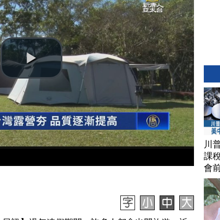
川
課稅
會