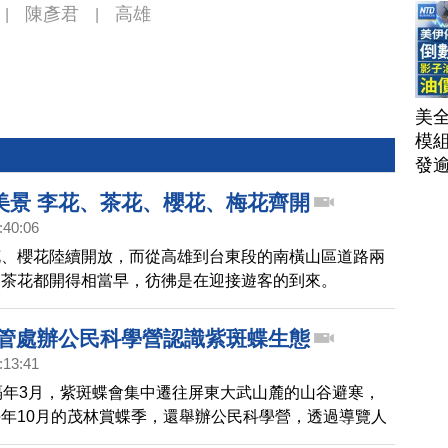
陳彥君
高雄
|
|
美
模
發
AI
美景 李花、茶花、櫻花、梅花齊開
洗
:40:06
單
花、櫻花陸續開放，而從高雄到台東段的南橫山區道路兩
｜
和茶花都開得相當早，彷彿是在迎接遊客的到來。
│20
茂管處辦公民科學營認識紫斑蝶生態
:13:41
隔年3月，紫斑蝶會集中遷往屏東大武山麓的山谷避寒，
年10月的茂林賞蝶季，還舉辦公民科學營，透過導覽人
讓外籍人士能更認識紫斑蝶生態。