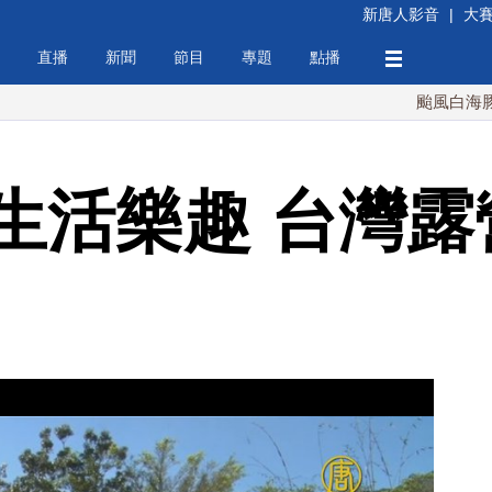
新唐人影音
|
大
直播
新聞
節目
專題
點播
颱風白海豚襲沖繩 
生活樂趣 台灣露