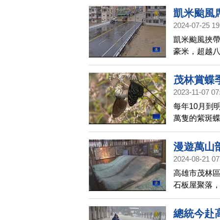
凱米颱風
2024-07-25 19
凱米颱風挾
豪米，超越
排水不及使
民宅被土石
茂林賞蝶
2023-11-07 07
每年10月到
萬隻的紫斑蝶
辦賞蝶季的
漫遊萬山
2024-08-21 07
高雄市茂林
石板屋聚落，
著魯凱族的
化，居民在
總統今赴