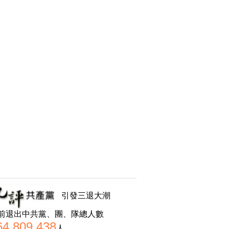
引發三退大潮
前退出中共黨、團、隊總人數
64,809,438
人