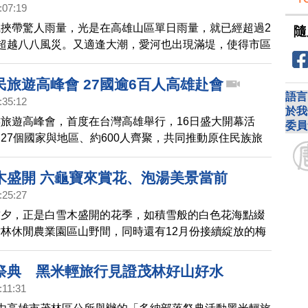
:07:19
挾帶驚人雨量，光是在高雄山區單日雨量，就已經超過2
隨
超越八八風災。又適逢大潮，愛河也出現滿堤，使得市區
水。今天上午總統賴清德將前往高雄美濃勘災。
民旅遊高峰會 27國逾6百人高雄赴會
語言
:35:12
於我
旅遊高峰會，首度在台灣高雄舉行，16日盛大開幕活
委員
27個國家與地區、約600人齊聚，共同推動原住民族旅
展。
木盛開 六龜寶來賞花、泡湯美景當前
:25:27
前夕，正是白雪木盛開的花季，如積雪般的白色花海點綴
林休閒農業園區山野間，同時還有12月份接續綻放的梅
野景色猶如人間仙境，吸引許多遊客上山追這片動人花
城冬季浪漫氣氛。
祭典 黑米輕旅行見證茂林好山好水
:11:31