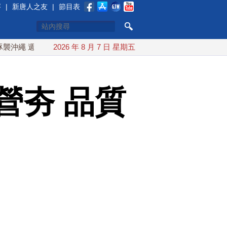
賽
|
新唐人之友
|
節目表
週末最近台灣 10日登陸浙江
2026 年 8 月 7 日 星期五
川普預透露美伊談判進展 美彈藥
營夯 品質