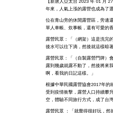
【新唐人亞太台 2023 年 01 
年來，人氣上漲的露營也成為了
位在青山旁的休閒露營區，旁邊
單人車帳、炊事帳，還有可愛的
露營民眾：「（網架）這是洗完
後水可以往下滴，然後就這樣晾
露營民眾：「（自製露營門牌）
露到幾歲就露不動了，然後將來
啊，看我的日記這樣。」
根據中華民國露營協會2017年的
受到疫情衝擊，露營人口持續攀
空，體驗不同旅行方式，成了台
露營民眾 ：「就覺得很好玩，然