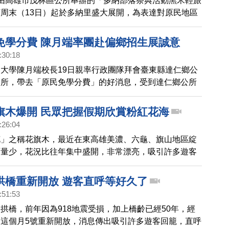
由高雄市茂林區公所舉辦的「多納部落祭典活動黑米輕旅
周末（13日）起於多納里盛大展開，為表達對原民地區
市長陳其邁今（5）日身穿族服出席宣傳記者會，並以多
問好。他表示，7月到10月每個月第2個周末一定要到茂
免學分費 陳月端率團赴偏鄉招生展誠意
見證人間仙境茂林的好山好水。
:30:18
大學陳月端校長19日親率行政團隊拜會臺東縣達仁鄉公
公所，帶去「原民免學分費」的好消息，受到達仁鄉公所
所的熱烈歡迎，並表示會全力支持及協助招生，以嘉惠更
。
旗木爆開 民眾把握假期欣賞粉紅花海
:26:04
花」之稱花旗木，最近在東高雄美濃、六龜、旗山地區綻
雨量少，花況比往年集中盛開，非常漂亮，吸引許多遊客
照。
拱橋重新開放 遊客直呼等好久了
:51:53
拱橋，前年因為918地震受損，加上橋齡已經50年，經
這個月5號重新開放，消息傳出吸引許多遊客回籠，直呼