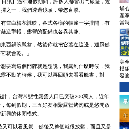
月 27 日訊】過年連假期間，許多人都會出門旅遊，近
埔
選擇之一，我們透過鏡頭，帶您直擊。
產季
當
還有雪白梅花襯映，各式各樣的帳篷一字排開，有
香菇造型帳，露營的配備也各異其趣。
的東西鍋碗瓢盆，然後你就把它蓋在這邊，通風然
著它就會乾。」
美
會想要寫這個門牌就是想說，我露到什麼時候，我
模
我露不動的時候，我可以再回頭去看看臉書，對
發
AI
洗
單
統計，台灣常態性露營人口已突破200萬人，近年
｜
升，每到假期，三五好友相聚露營烤肉或是悠閒放
│20
灣新興的休閒模式。
後又可以看風景，然後又整個就很放鬆，而且又是