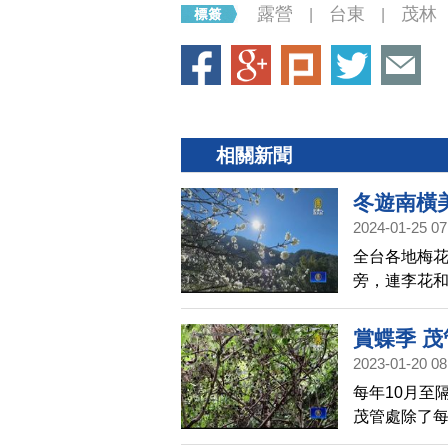
露營
台東
茂林
|
|
相關新聞
冬遊南橫
2024-01-25 07
全台各地梅
旁，連李花
賞蝶季 
2023-01-20 08
每年10月至
茂管處除了每
員的解說，