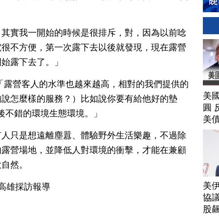
）其實我一開始的時候是很排斥，對，因為以前唸
電很不方便，第一次露下去以後就發現，現在露營
開始露下去了。」
「露營客人的水準也越來越高，相對的我們提供的
美
如說怎麼樣的服務？）比如說你要有給他好的墊
圓 
後不錯的環境生態環境。」
美
有人只是想遠離塵囂、體驗野外生活樂趣，不過除
的露營場地，並降低人對環境的衝擊，才能在兼顧
大自然。
美
東高雄採訪報導
協議
股