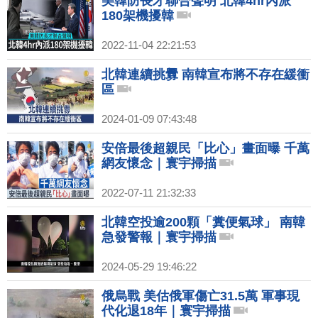
美韓防長才聯合聲明 北韓4hr內派
180架機擾韓
2022-11-04 22:21:53
北韓連續挑釁 南韓宣布將不存在緩衝
區
2024-01-09 07:43:48
安倍最後超親民「比心」畫面曝 千萬
網友懷念｜寰宇掃描
2022-07-11 21:32:33
北韓空投逾200顆「糞便氣球」 南韓
急發警報｜寰宇掃描
2024-05-29 19:46:22
俄烏戰 美估俄軍傷亡31.5萬 軍事現
代化退18年｜寰宇掃描