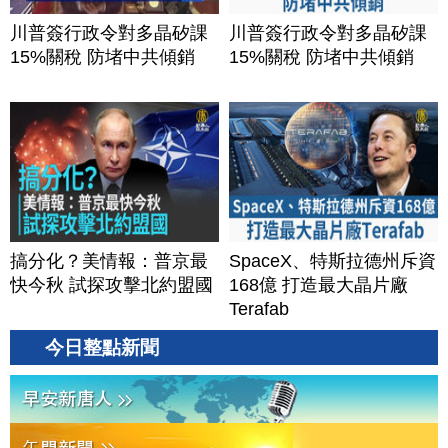
川普簽行政令對多晶矽課
川普簽行政令對多晶矽課
15%關稅 防堵中共傾銷
15%關稅 防堵中共傾銷
搞分化？美情報：普京最
SpaceX、特斯拉德州斥資
快今秋 試探攻擊北約盟國
168億 打造最大晶片廠
Terafab
今日整點新聞