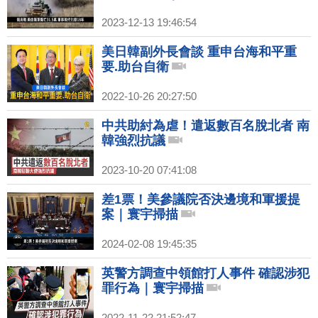
2023-12-13 19:46:54
美日韓副外長會談 重申台海和平重
要.助台自衛
2022-10-26 20:27:50
中共助紂為虐！遣返數百名脫北者 南
韓強烈抗議
2023-10-20 07:41:08
差1票！美參議院否決邊境和軍援提
案｜寰宇掃描
2024-02-08 19:45:35
英警方調查中領館打人事件 確認涉犯
罪行為｜寰宇掃描
2022-11-22 21:52:47