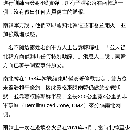
進行訓練時發射4發實彈，所有子彈都落在南韓這一
側，沒有傳出任何人員傷亡的通報。
南韓軍方說，他們立即通知北韓這並非蓄意開火，並
加強戰備狀態。
一名不願透露姓名的軍方人士告訴韓聯社：「並未從
北韓方面偵測出任何特別動靜。」消息人士說，南韓
方面已著手調查事件原委。
南北韓在1953年韓戰結束時僅簽署停戰協定，雙方從
未簽署和平條約，因此嚴格來說兩韓仍處於交戰狀
態，並靠著橫跨朝鮮半島、全長250公里寬4公里的非
軍事區（Demilitarized Zone, DMZ）來分隔南北兩
側。
兩韓上一次在邊境交火是在2020年5月，當時北韓至少