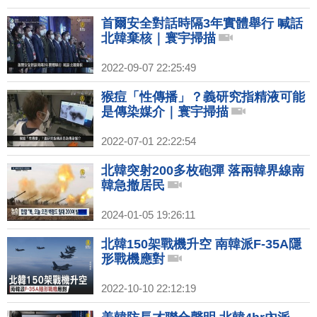
首爾安全對話時隔3年實體舉行 喊話
北韓棄核｜寰宇掃描
2022-09-07 22:25:49
猴痘「性傳播」？義研究指精液可能
是傳染媒介｜寰宇掃描
2022-07-01 22:22:54
北韓突射200多枚砲彈 落兩韓界線南
韓急撤居民
2024-01-05 19:26:11
北韓150架戰機升空 南韓派F-35A隱
形戰機應對
2022-10-10 22:12:19