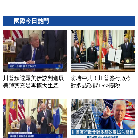
國際今日熱門
川普預透露美伊談判進展
防堵中共！川普簽行政令
美彈藥充足再擴大生產
對多晶矽課15%關稅