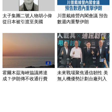
太子集團二號人物胡小偉
川普戴維營內閣會議 預告
從日本被引渡至美國
數週內重擊伊朗
霍爾木茲海峽協議將達
未來戰場聚焦通信韌性 美
成？伊朗傳不收通行費
無人機優勢計劃台廠列入