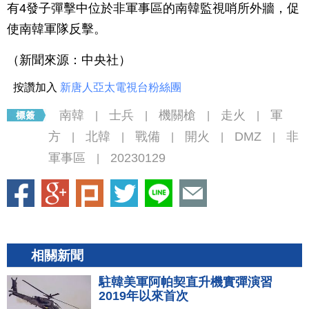
有4發子彈擊中位於非軍事區的南韓監視哨所外牆，促
使南韓軍隊反擊。
（新聞來源：中央社）
按讚加入
新唐人亞太電視台粉絲團
南韓
士兵
機關槍
走火
軍
|
|
|
|
方
北韓
戰備
開火
DMZ
非
|
|
|
|
|
軍事區
20230129
|
相關新聞
駐韓美軍阿帕契直升機實彈演習
2019年以來首次