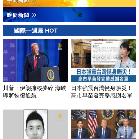
國際一週最 HOT
川普：伊朗擁核夢碎 海峽
日本強震台灣挺身賑災！
即將恢復通航
高市早苗發完整感謝名單