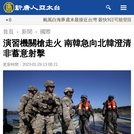
颱風白海豚週末最接近台灣 最快9日可能登陸中國
首頁
›
新聞
›
國際
演習機關槍走火 南韓急向北韓澄清
非蓄意射擊
更新時間：2023-01-29 13:08:21