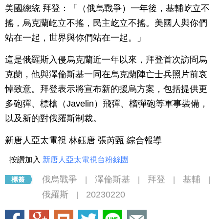
美國總統 拜登：「（俄烏戰爭）一年後，基輔屹立不
搖，烏克蘭屹立不搖，民主屹立不搖。美國人與你們
站在一起，世界與你們站在一起。」
這是俄羅斯入侵烏克蘭近一年以來，拜登首次訪問烏
克蘭，他與澤倫斯基一同在烏克蘭陣亡士兵照片前哀
悼致意。拜登表示將宣布新的援烏方案，包括提供更
多砲彈、標槍（Javelin）飛彈、榴彈砲等軍事裝備，
以及新的對俄羅斯制裁。
新唐人亞太電視 林鈺唐 張芮甄 綜合報導
按讚加入
新唐人亞太電視台粉絲團
俄烏戰爭
澤倫斯基
拜登
基輔
|
|
|
|
俄羅斯
20230220
|