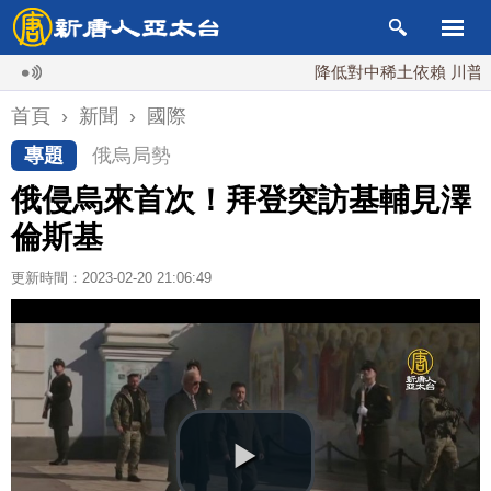
降低對中稀土依賴 川普宣布礦
首頁
›
新聞
›
國際
專題
俄烏局勢
俄侵烏來首次！拜登突訪基輔見澤
倫斯基
更新時間：2023-02-20 21:06:49