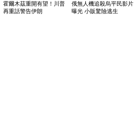
霍爾木茲重開有望！川普
俄無人機追殺烏平民影片
再重話警告伊朗
曝光 小販驚險逃生