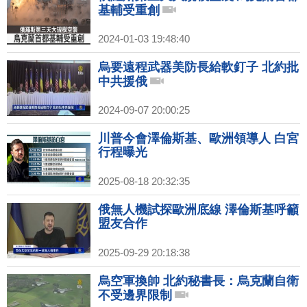
基輔受重創
2024-01-03 19:48:40
烏要遠程武器美防長給軟釘子 北約批
中共援俄
2024-09-07 20:00:25
川普今會澤倫斯基、歐洲領導人 白宮
行程曝光
2025-08-18 20:32:35
俄無人機試探歐洲底線 澤倫斯基呼籲
盟友合作
2025-09-29 20:18:38
烏空軍換帥 北約秘書長：烏克蘭自衛
不受邊界限制