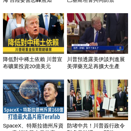
降低對中稀土依賴 川普宣
川普預透露美伊談判進展
布礦業投資20億美元
美彈藥充足再擴大生產
SpaceX、特斯拉德州斥資
防堵中共！川普簽行政令