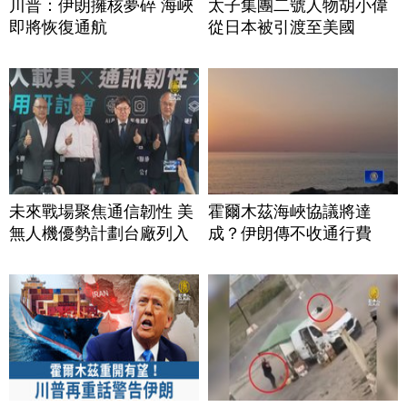
川普：伊朗擁核夢碎 海峽
太子集團二號人物胡小偉
即將恢復通航
從日本被引渡至美國
未來戰場聚焦通信韌性 美
霍爾木茲海峽協議將達
無人機優勢計劃台廠列入
成？伊朗傳不收通行費