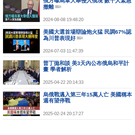
俄方曝烏軍大舉侵入俄境 數千人緊急
撤離
2024-08-08 19:48:20
美國大選首場辯論炮火猛 民調67%認
為川普表現好
2024-07-03 11:47:39
普丁拋和談 美3天內公布俄烏和平計
畫 學者解析
2025-04-22 20:14:33
烏俄戰邁入第三年15萬人亡 美國稱本
週有望停戰
2025-02-24 20:17:27