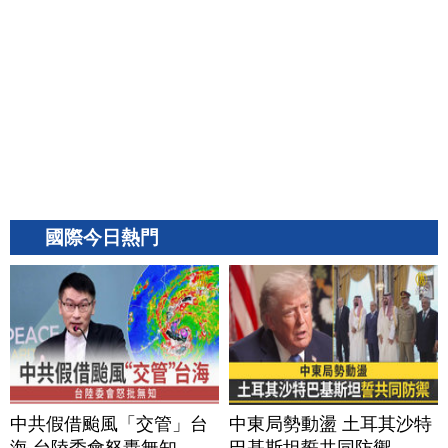
國際今日熱門
中共假借颱風「交管」台
中東局勢動盪 土耳其沙特
海 台陸委會怒轟無知
巴基斯坦誓共同防禦