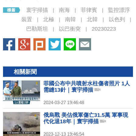
寰宇掃描
南海
菲律賓
監控漂浮
|
|
|
裝置
北極
南韓
北韓
以色列
|
|
|
|
|
巴勒斯坦
以巴衝突
20230223
|
|
相關新聞
菲國公布中共噴射水柱傷者照片 1人
需縫13針｜寰宇掃描
2024-03-27 19:46:48
俄烏戰 美估俄軍傷亡31.5萬 軍事現
代化退18年｜寰宇掃描
2023-12-13 19:46:54