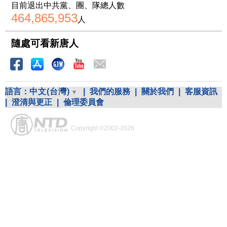
目前退出中共黨、團、隊總人數
464,865,953
人
隨處可看新唐人
語言：
中文(台灣)
|
我們的服務
|
關於我們
|
客服資訊
|
澄清與更正
|
倫理委員會
Copyright ©2002-2026