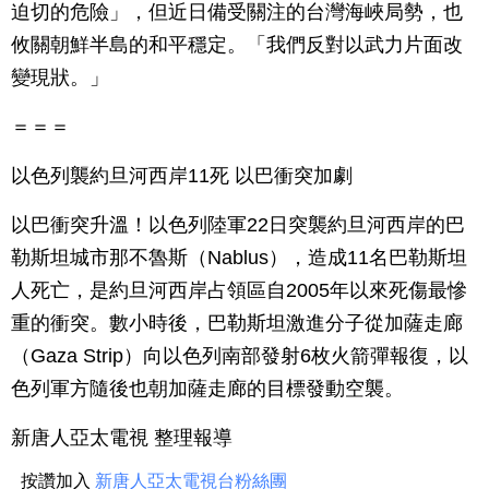
迫切的危險」，但近日備受關注的台灣海峽局勢，也
攸關朝鮮半島的和平穩定。「我們反對以武力片面改
變現狀。」
＝＝＝
以色列襲約旦河西岸11死 以巴衝突加劇
以巴衝突升溫！以色列陸軍22日突襲約旦河西岸的巴
勒斯坦城市那不魯斯（Nablus），造成11名巴勒斯坦
人死亡，是約旦河西岸占領區自2005年以來死傷最慘
重的衝突。數小時後，巴勒斯坦激進分子從加薩走廊
（Gaza Strip）向以色列南部發射6枚火箭彈報復，以
色列軍方隨後也朝加薩走廊的目標發動空襲。
新唐人亞太電視 整理報導
按讚加入
新唐人亞太電視台粉絲團