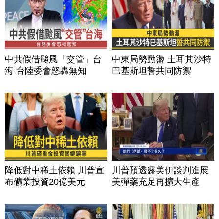
中共假借颱風「交管」台
中東局勢動盪 土耳其沙特
海 台陸委會怒轟無知
巴基斯坦誓共同防禦
降低對中稀土依賴 川普宣
川普預透露美伊談判進展
布礦業投資20億美元
美彈藥充足再擴大生產