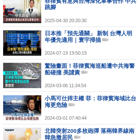
菲律賓有意與台灣深化軍事合作 中共
跳腳
2025-04-30 20:20:30
日本推「預先通關」 新制 台灣人明
年優先適用｜寰宇掃描
2024-07-19 19:50:19
驚險畫面！菲律賓海巡船遭中共海警
船碰撞 美譴責
2024-03-06 11:34:54
小馬可仕捍主權 菲：菲律賓海域比台
海更危險
2024-03-01 07:40:44
北韓突射200多枚砲彈 落兩韓界線南
韓急撤居民