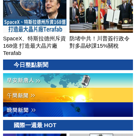
SpaceX、特斯拉德州斥資
防堵中共！川普簽行政令
168億 打造最大晶片廠
對多晶矽課15%關稅
Terafab
今日整點新聞
國際一週最 HOT