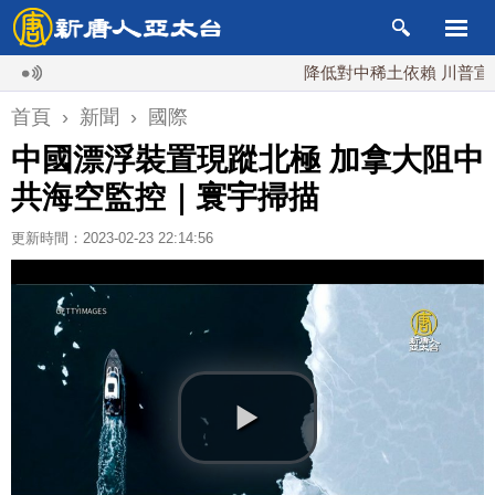
降低對中稀土依賴 川普宣布礦業
首頁
›
新聞
›
國際
中國漂浮裝置現蹤北極 加拿大阻中
共海空監控｜寰宇掃描
更新時間：2023-02-23 22:14:56