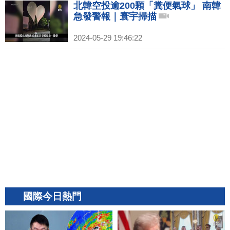
北韓空投逾200顆「糞便氣球」 南韓
急發警報｜寰宇掃描
2024-05-29 19:46:22
國際今日熱門