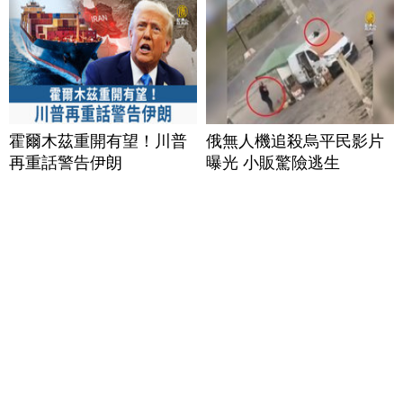
霍爾木茲重開有望！川普
俄無人機追殺烏平民影片
再重話警告伊朗
曝光 小販驚險逃生