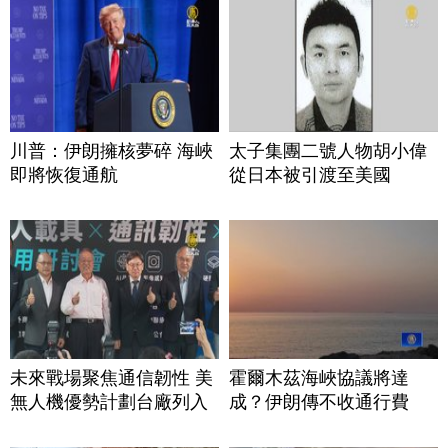
川普：伊朗擁核夢碎 海峽
太子集團二號人物胡小偉
即將恢復通航
從日本被引渡至美國
未來戰場聚焦通信韌性 美
霍爾木茲海峽協議將達
無人機優勢計劃台廠列入
成？伊朗傳不收通行費