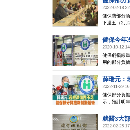
健保部分
2022-02-18 22
健保費部分
下週五（2月
案出爐，未
查，看一次病
健保今年
200元，新
2020-10-12 14
健保虧損嚴
用的部分負
單次住院的部
漲為4.1萬元
薛瑞元：
2022-11-29 16
健保部分負擔
示，預計明年
濟復甦力道
就醫3大
2022-02-25 17