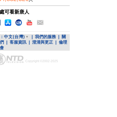
處可看新唐人
：
中文(台灣)
|
我們的服務
|
關
們
|
客服資訊
|
澄清與更正
|
倫理
會
Copyright ©2002-2025