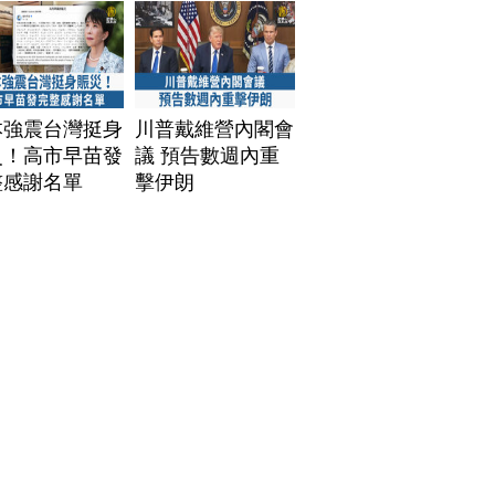
本強震台灣挺身
川普戴維營內閣會
災！高市早苗發
議 預告數週內重
整感謝名單
擊伊朗