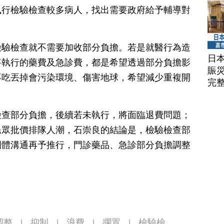
執行檢驗檢查較多病人，找出需要政府給予輔導對
檢驗檢查就不需要加收部分負擔。若是就醫行為造
日
將執行的藥費及急診費，都是希望透過部分負擔影
賑
不吃丟掉會污染環境、傷害地球，希望減少重複開
完
檢查部分負擔，後續若未執行，將面臨退費問題；
民眾批價排隊人潮，石崇良的結論是，檢驗檢查部
團體溝通再予推行，門診藥品、急診部分負擔調整
調整
抑制
浪費
擱置
檢驗檢
|
|
|
|