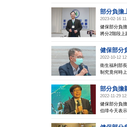
及重大傷病者
部分負擔
2023-02-16 11
健保部分負
將分2階段上
檢查部分負
健保部分
2022-10-12 12
衛生福利部
制究竟何時
疫情和社會
部分負擔
2022-11-29 12
健保部分負
伯璋今天表
在提升民眾