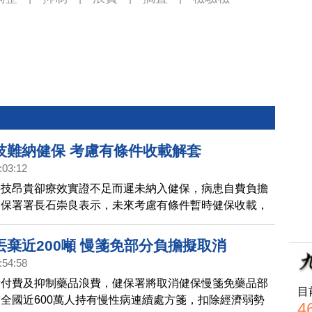
技難納健保 考慮有條件收載解套
:03:12
科技昂貴卻療效實證不足而遲未納入健保，病患自費負擔
健保署署長石崇良表示，未來考慮有條件暫時健保收載，
論，也將考察英國癌症藥品基金運作方式。
丟棄近200噸 慢箋免部分負擔擬取消
:54:58
者付費及抑制藥品浪費，健保署將取消健保慢箋免藥品部
目
全國近600萬人持有慢性病連續處方箋，扣除經濟弱勢
4