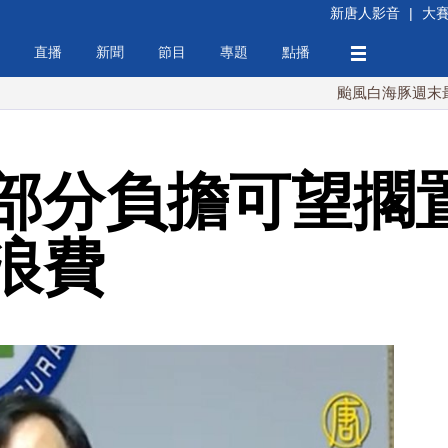
新唐人影音
|
大
直播
新聞
節目
專題
點播
颱風白海豚週末最接近台灣
部分負擔可望擱置
浪費