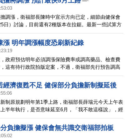
負擔將調漲 預計最快5月上路
:53:03
負擔調漲，衛福部長陳時中宣示方向已定，細節由健保會
25日）討論，目前還有2種版本在拉鋸。最新一些試算方
來不經轉診前往醫學中心就醫，要是接受電腦斷層等檢
恐怕就要破千。但健保署估計60%民眾不會多付超過
凍漲 明年調漲幅度恐刷新紀錄
方案預計最快5月上路。
:23:19
重，政府預估明年必須調漲保險費率或調高藥品、檢查費
擔，這有待行政院拍版定案，不過，衛福部先行預告調高
分負擔及全年累計部分負擔上限，分別從現行3.9萬元調
，以及6.5萬元調漲為6.9萬。
若經濟復甦不足 健保部分負擔新制擬延後
:55:06
新制原規劃明年第1季上路，衛福部長薛瑞元今天上午表
上半年執行，是否意味延至6月，「我不敢這樣說」，經
不足可能延後，視實際發展。
部分負擔擬漲 健保會無共識交衛福部拍板
:05:02