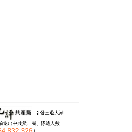
引發三退大潮
前退出中共黨、團、隊總人數
64,832,326
人