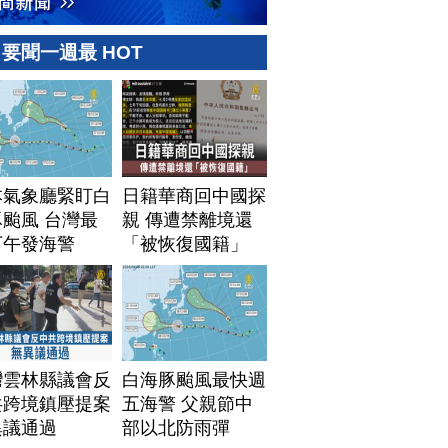
要聞一週最 HOT
本氣象廳緊盯白
日籍華商回中國探
颱風 台灣最
親 傳遭禁離境還
下午發海警
「被恢復國籍」
灣雲林縣議會反
白海豚颱風最快週
共跨境鎮壓提案
五海警 父親節中
異議通過
部以北防雨彈