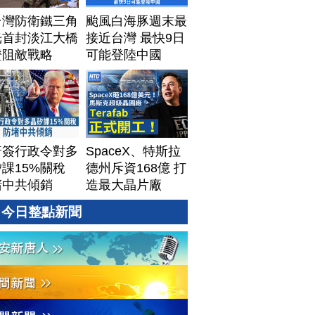
台灣防衛鐵三角
颱風白海豚週末最
光首封淡江大橋
接近台灣 最快9日
證阻敵戰略
可能登陸中國
普簽行政令對多
SpaceX、特斯拉
課15%關稅
德州斥資168億 打
堵中共傾銷
造最大晶片廠
Terafab
今日整點新聞