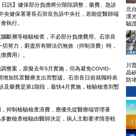
月 28 日訊】健保部分負擔將分階段調整，藥費、急診
北
中央健保署署長石崇良告訴中央社，若能從醫師端
漢
不會執行。
驗
電腦斷層等檢驗檢查，不必部分負擔費用。石崇良
一切努力，窮盡所有辦法仍無效（抑制浪費）時，
負擔費用）。
川
整案，原擬去年5月實施，但為避免COVID-
晶矽
情期間增加民眾醫療支出而暫緩。石崇良日前就職時表
防
診及藥費是第1階段，最快4月實施，檢驗檢查則暫
調，抑制檢驗檢查浪費，應優先從醫療端管理著
為多數檢查檢驗由醫師決定，病人主動要求情形較