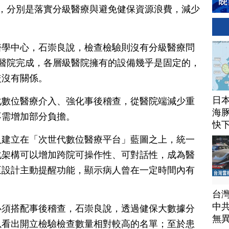
，分別是落實分級醫療與避免健保資源浪費，減少
醫學中心，石崇良說，檢查檢驗則沒有分級醫療問
醫院完成，各層級醫院擁有的設備幾乎是固定的，
較沒有關係。
日
化數位醫療介入、強化事後稽查，從醫院端減少重
海豚
不需增加部分負擔。
快
入建立在「次世代數位醫療平台」藍圖之上，統一
化架構可以增加跨院可操作性、可對話性，成為醫
至設計主動提醒功能，顯示病人曾在一定時間內有
台
中
必須搭配事後稽查，石崇良說，透過健保大數據分
無
以看出開立檢驗檢查數量相對較高的名單；至於患