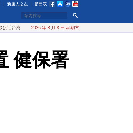
賽
|
新唐人之友
|
節目表
 最快9日可能登陸中國
2026 年 8 月 8 日 星期六
台灣漢光首結合城鎮演習 AIT連續發
 健保署