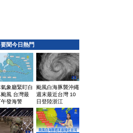
要聞今日熱門
本氣象廳緊盯白
颱風白海豚襲沖繩
颱風 台灣最
週末最近台灣 10
下午發海警
日登陸浙江