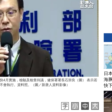
日
海豚
快4月實施，檢驗及檢查待議，健保署署長石崇良（圖） 表示若
不會執行。資料照。（圖／新唐人資料影像）
快