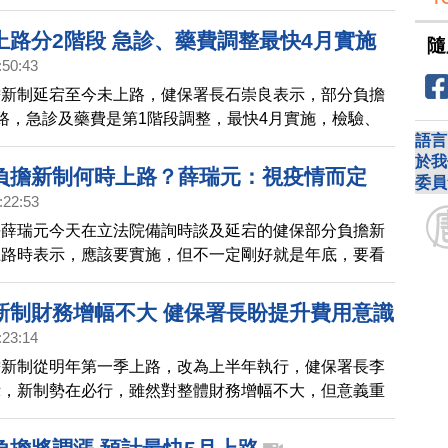
除外，預計510萬人受到影響，最快明年3月實施。
上路分2階段 急診、藥費調整最快4月實施
隨
:50:43
擔新制延宕至今未上路，健保署長石崇良表示，部分負擔
路，急診及藥費是第1階段調整，最快4月實施，檢驗、
語言
擔仍待討論，暫無法承諾今年下半年上路。
於我
負擔新制何時上路？薛瑞元：視疫情而定
委員
:22:53
長薛瑞元今天在立法院備詢時談及延宕的健保部分負擔新
上路時表示，應該要實施，但不一定剛好就是年底，要看
復原程度。
新制財務增幅不大 健保署長盼提升費用意識
:23:14
擔新制從明年第一季上路，改為上半年執行，健保署長李
示，新制勢在必行，雖然對整體財務增幅不大，但意義重
費用意識，減少不必要醫療浪費。