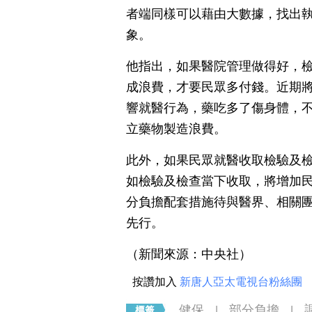
者端同樣可以藉由大數據，找出
象。
他指出，如果醫院管理做得好，
成浪費，才要民眾多付錢。近期
響就醫行為，藥吃多了傷身體，
立藥物製造浪費。
此外，如果民眾就醫收取檢驗及
如檢驗及檢查當下收取，將增加
分負擔配套措施待與醫界、相關
先行。
（新聞來源：中央社）
按讚加入
新唐人亞太電視台粉絲團
健保
部分負擔
|
|