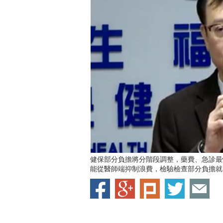
健保部分負擔將分階段調整，藥費、急診最
能從醫師端抑制浪費，檢驗檢查部分負擔就