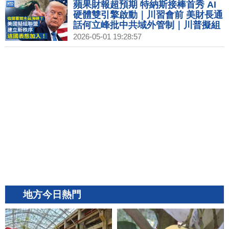
蘋果財報超預期 特納斯接棒首秀 AI
硬體雙引擎啟動｜川習會前 美財長通
話何立峰批中共域外管制｜川普擬組
霍爾木茲海峽聯盟 立陶宛表態加入｜
2026-05-01 19:28:57
終端需求警訊？半導體通膨成行 代
工、IC設計紛漲價
地方今日熱門