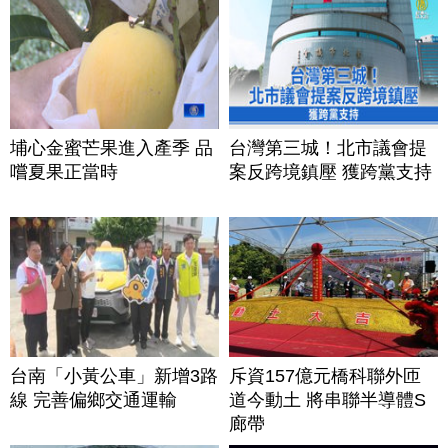
埔心金蜜芒果進入產季 品
台灣第三城！北市議會提
嚐夏果正當時
案反跨境鎮壓 獲跨黨支持
台南「小黃公車」新增3路
斥資157億元橋科聯外匝
線 完善偏鄉交通運輸
道今動土 將串聯半導體S
廊帶