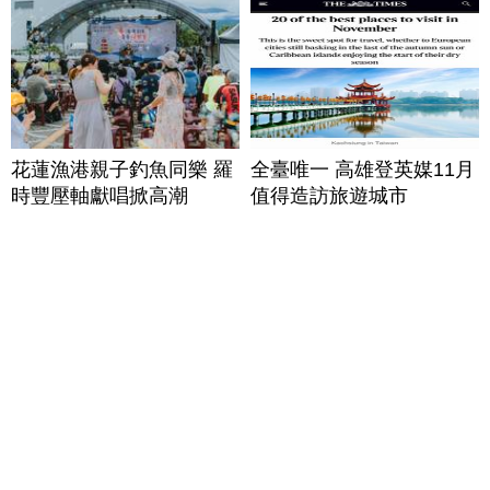
花蓮漁港親子釣魚同樂 羅
全臺唯一 高雄登英媒11月
時豐壓軸獻唱掀高潮
值得造訪旅遊城市