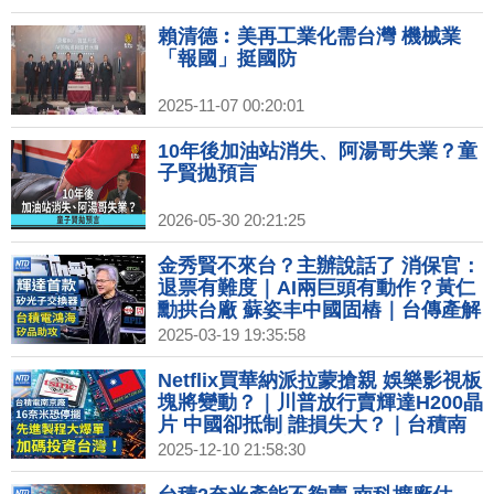
賴清德︰美再工業化需台灣 機械業
「報國」挺國防
2025-11-07 00:20:01
10年後加油站消失、阿湯哥失業？童
子賢拋預言
2026-05-30 20:21:25
金秀賢不來台？主辦說話了 消保官：
退票有難度｜AI兩巨頭有動作？黃仁
勳拱台廠 蘇姿丰中國固樁｜台傳產解
GB200玻纖布缺貨難題｜輝達攜台
2025-03-19 19:35:58
積、鴻海 打造全球首款矽光子網路交
換器
Netflix買華納派拉蒙搶親 娛樂影視板
塊將變動？｜川普放行賣輝達H200晶
片 中國卻抵制 誰損失大？｜台積南
京廠VEU年底美撤銷 先進製程加碼投
2025-12-10 21:58:30
資台南｜台手搖飲進駐美國一級戰區
K型經濟衝擊消費力？