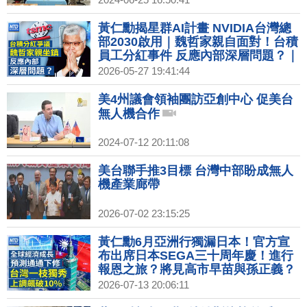
黃仁勳揭星群AI計畫 NVIDIA台灣總
部2030啟用｜魏哲家親自面對！台積
員工分紅事件 反應內部深層問題？｜
三星勞資達成分紅協議 工會拍板40萬
2026-05-27 19:41:44
美元獎金｜調查：高德地圖APP讀個
資傳中 愛奇藝、B站都上榜｜改寫戰
美4州議會領袖團訪亞創中心 促美台
爭規則！星鏈伊朗戰場立奇功 費用暴
無人機合作
漲5倍
2024-07-12 20:11:08
美台聯手推3目標 台灣中部盼成無人
機產業廊帶
2026-07-02 23:15:25
黃仁勳6月亞洲行獨漏日本！官方宣
布出席日本SEGA三十周年慶！進行
報恩之旅？將見高市早苗與孫正義？
2026-07-13 20:06:11