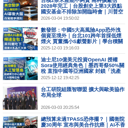
台積2奈米產能不夠賣 南科擴廠估
2028年完工｜台股創史上第3大跌點
國安基金不排除加開臨時會｜川普空
襲伊朗借助AI 演算法致勝重塑戰爭格
2026-03-04 19:50:02
局？｜印石油庫存將見底 川普擬派美
軍護荷莫茲海峽油輪｜打伊朗投擲2
數發部：中國5大高風險App恐外洩
千枚炸彈 白宮召見國防產業高層
個資至境外｜台北101跨年首採低煙
煙火 賈董攜小S獻聲影片｜學台積關
鍵優勢？英特爾擁美國製造 將改變代
2025-12-03 19:16:03
工生態？｜東京威力科創遭台檢起訴
涉未防員工竊取台積技術
迪士尼10億美元投資OpenAI 授權
Sora使用經典角色｜墨西哥祭50%關
稅 直指中國等亞洲國家 封鎖「洗產
地」｜創台灣主權AI新里程 賴清德親
2025-12-12 19:42:25
赴國網中心啟用｜鴻海砸159億蓋高
雄旗艦總部 輪值CEO回應墨關稅
台工研院組匯智聯盟 擴大與歐美協作
布局全球
2026-03-03 20:25:54
總預算未過TPASS恐停擺？｜國衛院
慶30周年 宣布與美合作抗癌｜AI不香