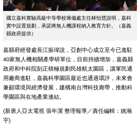
國立嘉科實驗高級中等學校籌備處主任林怡慧說明，嘉科
實中設置規劃，承諾將無人機課程納入教育方針。（嘉義
縣政府提供）
嘉縣府經發處長江振瑋說，亞創中心成立至今已進駐
40家無人機相關產學研單位，目前持續增加，嘉義縣
政府和中科院刻正積極規劃民雄航太園區，讓軍民通
用廠商進駐，嘉義科學園區最近也通過環評，未來會
兼顧環境與經濟發展，建構南台灣科技廊帶，推動科
學園區與在地產業連結。
(新唐人亞太電視 張年潔 整理報導／責任編輯：姚瀚
宇)