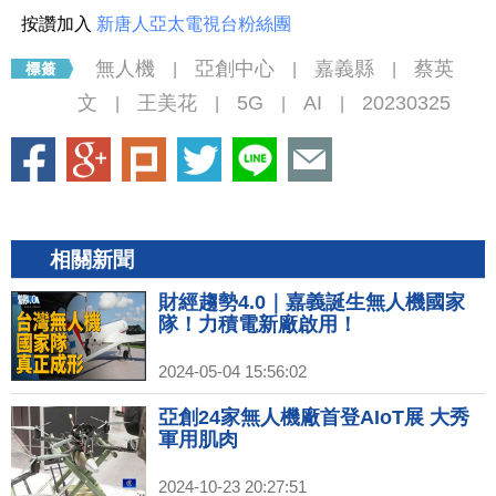
按讚加入
新唐人亞太電視台粉絲團
無人機
亞創中心
嘉義縣
蔡英
|
|
|
文
王美花
5G
AI
20230325
|
|
|
|
相關新聞
財經趨勢4.0｜嘉義誕生無人機國家
隊！力積電新廠啟用！
2024-05-04 15:56:02
亞創24家無人機廠首登AIoT展 大秀
軍用肌肉
2024-10-23 20:27:51