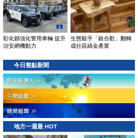
彰化縣強化警用車輛 提升
生態殺手「銀合歡」翻轉
治安網機動力
成社區綠金產業
今日整點新聞
地方一週最 HOT