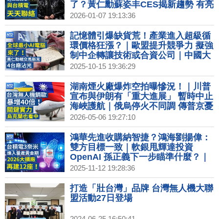
了？黃仁勳蘇姿丰CES揭新趨勢 有亮
點？｜川普宣布與委國達原油協議 將
2026-01-07 19:13:36
向美出口5千萬桶｜歐洲寒潮來襲 數
百航班被迫取消
記憶體引爆缺貨荒！產業進入超級循
環價格狂漲？｜歐盟提升競爭力 擬強
制中企轉讓技術或合資公司｜中國大
疆擬在美國成立公司 金蟬脫殼引安全
2025-10-15 19:36:29
疑慮｜中國知名企業家接連墜樓身亡
知情人爆內幕｜賈永婕出席紡織展時
湖南煙火廠爆炸空拍曝慘況！｜川普
尚秀 曝小S金鐘服裝細節｜星宇Q4動
宣布與伊朗有「重大進展」 暫時中止
能明顯回升 明年有望開首條歐洲線
海峽護航｜俄烏停火不同調 傳普京憂
暗殺 躲地堡升級安保｜投資美國再加
2026-05-06 19:27:10
碼？台積高層：為新機會做好準備｜
美網紅發起全民買下Spirit航空 不到
鴻華先進收購納智捷？鴻海劉揚偉：
一週集資破億
雙方目標一致｜軟銀甩輝達投資
OpenAI 孫正義下一步瞄準什麼？｜
新壽北士科解約案通過 北市府：輝達
2025-11-12 19:28:36
擬下週派員來台｜台美破獲太子集團
數發部建立詐騙通報查詢網3.0
打造「壯台灣」品牌 台灣無人機大聯
盟活動27日登場
2024-06-25 16:50:41