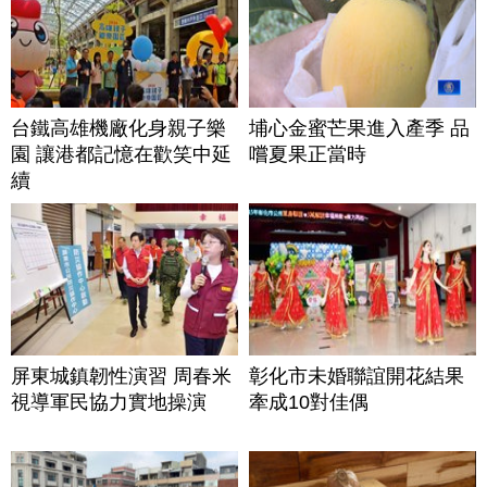
台鐵高雄機廠化身親子樂
埔心金蜜芒果進入產季 品
園 讓港都記憶在歡笑中延
嚐夏果正當時
續
屏東城鎮韌性演習 周春米
彰化市未婚聯誼開花結果
視導軍民協力實地操演
牽成10對佳偶