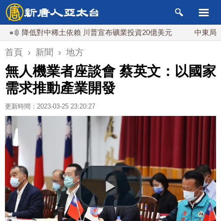
對中稀土依賴 川普宣布礦業投資20億美元
中東局勢動盪 土
首頁
›
新聞
›
地方
無人機業者座談會 蔡英文：以國家
需求推動產業開發
更新時間：2023-03-25 23:20:27