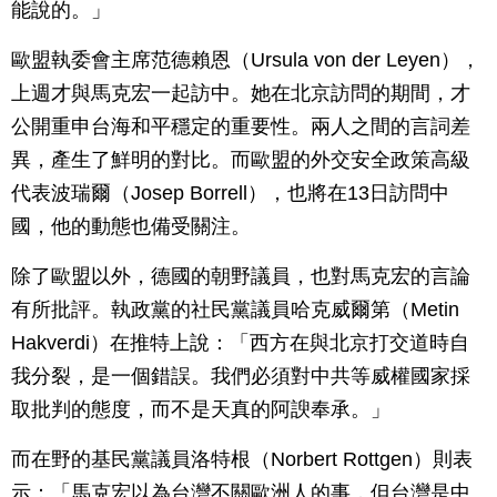
能說的。」
歐盟執委會主席范德賴恩（Ursula von der Leyen），
上週才與馬克宏一起訪中。她在北京訪問的期間，才
公開重申台海和平穩定的重要性。兩人之間的言詞差
異，產生了鮮明的對比。而歐盟的外交安全政策高級
代表波瑞爾（Josep Borrell），也將在13日訪問中
國，他的動態也備受關注。
除了歐盟以外，德國的朝野議員，也對馬克宏的言論
有所批評。執政黨的社民黨議員哈克威爾第（Metin
Hakverdi）在推特上說：「西方在與北京打交道時自
我分裂，是一個錯誤。我們必須對中共等威權國家採
取批判的態度，而不是天真的阿諛奉承。」
而在野的基民黨議員洛特根（Norbert Rottgen）則表
示：「馬克宏以為台灣不關歐洲人的事，但台灣是中