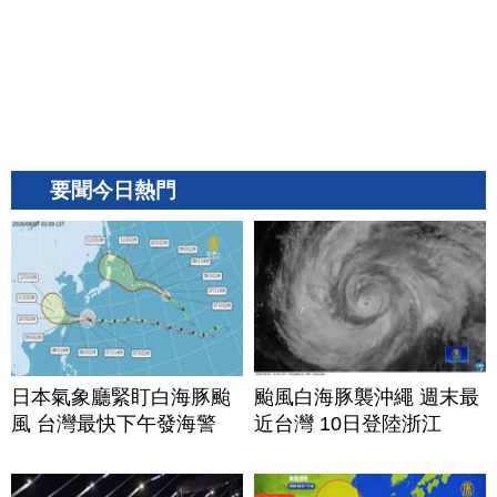
要聞今日熱門
日本氣象廳緊盯白海豚颱
颱風白海豚襲沖繩 週末最
風 台灣最快下午發海警
近台灣 10日登陸浙江