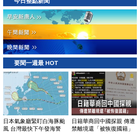
今日整點新聞
要聞一週最 HOT
日本氣象廳緊盯白海豚颱
日籍華商回中國探親 傳遭
風 台灣最快下午發海警
禁離境還「被恢復國籍」