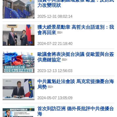
指責中共加劇區域緊張 歐盟：反對武
力改變現狀
2025-12-31 08:02:14
獲大綬景星勳章 高哲夫台語道別：我
會再回來
2024-07-22 21:18:40
歐議會將表決挺台決議 促歐盟與台簽
供應鏈協定
2023-12-13 12:56:03
中共黨魁赴法會談 馬克宏提擔憂台海
局勢
2024-05-07 13:05:09
首次到訪亞洲 德外長批評中共侵擾台
海