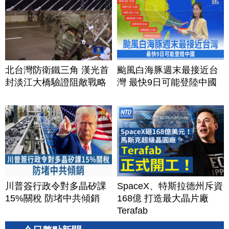
北台灣防衛鐵三角 漢光首
颱風白海豚週末最接近台
封淡江大橋驗證阻敵戰略
灣 最快9日可能登陸中國
川普簽行政令對多晶矽課
SpaceX、特斯拉德州斥資
15%關稅 防堵中共傾銷
168億 打造最大晶片廠
Terafab