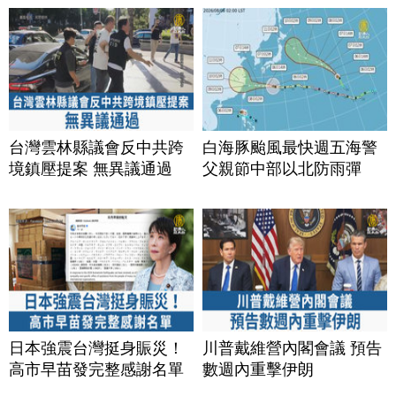
台灣雲林縣議會反中共跨
白海豚颱風最快週五海警
境鎮壓提案 無異議通過
父親節中部以北防雨彈
日本強震台灣挺身賑災！
川普戴維營內閣會議 預告
高市早苗發完整感謝名單
數週內重擊伊朗