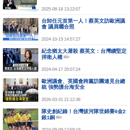
2025-08-18 13:22:07
台卸任元首第一人！蔡英文訪歐洲議
會 議員曬合照
2024-10-19 14:57:27
紀念猶太大屠殺 蔡英文：台灣續堅定
捍衛人權
2024-04-17 20:07:24
歐洲議會、英國會跨黨訪團連見台總
統 強勢護台海安全
2026-03-31 21:12:38
隊史創紀錄！台灣拔河隊世錦賽6金2
銀1銅
2024-09-09 12:59:19