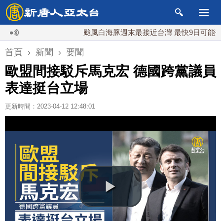
颱風白海豚週末最接近台灣 最快9日可能登陸中
首頁
›
新聞
›
要聞
歐盟間接駁斥馬克宏 德國跨黨議員
表達挺台立場
更新時間：2023-04-12 12:48:01