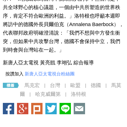
共全球野心的核心議題，一個由中共所塑造的世界秩
序，肯定不符合歐洲的利益。」洛特根也呼籲本週即
將訪中的德國外長貝爾伯克（Annalena Baerbock），
代表聯邦政府明確澄清說：「我們不想與中方發生衝
突，但如果中共攻擊台灣，德國不會保持中立，我們
到時會與台灣站在一起。」
新唐人亞太電視 黃亮戩 李翊弘 綜合報導
按讚加入
新唐人亞太電視台粉絲團
馬克宏
台灣
歐盟
德國
馬莫
|
|
|
|
爾
哈克威爾第
洛特根
|
|