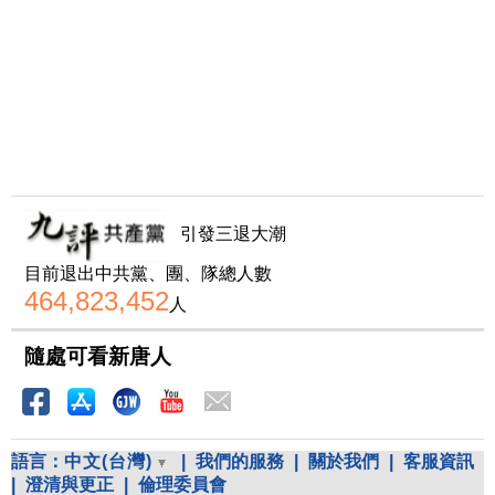
引發三退大潮
目前退出中共黨、團、隊總人數
464,823,452
人
隨處可看新唐人
語言：
中文(台灣)
|
我們的服務
|
關於我們
|
客服資訊
|
澄清與更正
|
倫理委員會