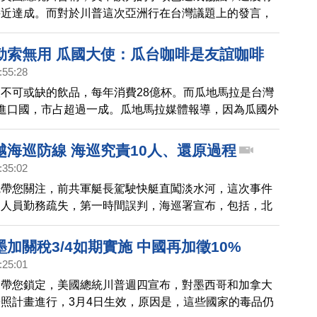
接近達成。而對於川普這次亞洲行在台灣議題上的發言，
灣」、「台灣就是台灣」，到在川習會上不提台灣。怎麼
，美中關係的進展，與美方對台灣議題的處理，我們來聽
勒索無用 瓜國大使：瓜台咖啡是友誼咖啡
讀。
:55:28
不可或缺的飲品，每年消費28億杯。而瓜地馬拉是台灣
進口國，市占超過一成。瓜地馬拉媒體報導，因為瓜國外
，參與賴清德總統就職典禮。有業者透露被中共外交勒
國咖啡輸入中國。不過瓜國出口業者公會表示，台灣對瓜
越海巡防線 海巡究責10人、還原過程
是中國3倍，瓜地馬拉大使，今天持續在台灣推廣「友誼
:35:02
先帶您關注，前共軍艇長駕駛快艇直闖淡水河，這次事件
巡人員勤務疏失，第一時間誤判，海巡署宣布，包括，北
檢所雷操手等10人，分別處以申誡或記過。
加關稅3/4如期實施 中國再加徵10%
:25:01
，帶您鎖定，美國總統川普週四宣布，對墨西哥和加拿大
照計畫進行，3月4日生效，原因是，這些國家的毒品仍