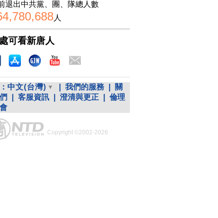
前退出中共黨、團、隊總人數
64,780,688
人
處可看新唐人
：
中文(台灣)
|
我們的服務
|
關
們
|
客服資訊
|
澄清與更正
|
倫理
會
Copyright ©2002-2026