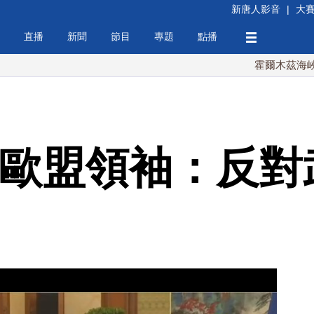
新唐人影音
|
大
直播
新聞
節目
專題
點播
霍爾木茲海峽協議將達
 歐盟領袖：反對