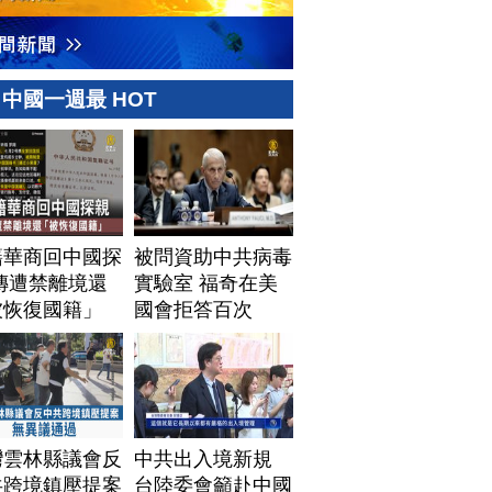
中國一週最 HOT
籍華商回中國探
被問資助中共病毒
傳遭禁離境還
實驗室 福奇在美
被恢復國籍」
國會拒答百次
灣雲林縣議會反
中共出入境新規
共跨境鎮壓提案
台陸委會籲赴中國