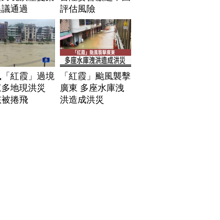
異議通過
評估風險
風「紅霞」過境
「紅霞」颱風襲擊
東多地現洪災
廣東 多座水庫洩
孩被捲飛
洪造成洪災