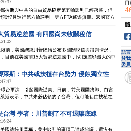
:30:37
目
4
宏都拉斯與中共的自由貿易協定第五輪談判已經落幕，但
預計7月進行第六輪談判，雙方FTA遙遙無期。宏國官方
隨
即將出口120公斤的蝦子到中國，只相當於台灣2023年進
分之1，而這對於陷入困境的宏國蝦農來說，也只是杯水
5大貿易逆差國 有四國尚未收關稅信
:31:02
大限前，美國總統川普陸續公布多國關稅信與談判情況，
語言
，目前在美國前15大貿易逆差國中，[切]逆差額最大的中
於我
在稀土相關議題上達成協議，預計7月28日將在瑞典進
委員
稅率還沒有公布。另外，歐盟和墨西哥是30%，越南
卿萊斯：中共或扶植在台勢力 侵蝕獨立性
逆差排名第五的台灣還沒有被公布。日本關稅則是從25%
:47:47
是目前15大逆差國家中，關稅最少的國家。目前有四國還
行環台軍演，引起國際譴責。日前，前美國國務卿、白宮
稅信的國家，包括，台灣、印度、泰國、瑞士，四月份最
問萊斯表示，中共未必佔領的了台灣，但可能藉由扶植在
稅率都在26%到36%之間，現在要爭取在8月1日前，達
蝕台灣的意志。
提台灣 學者：川普劃了不可退讓底線
:16:24
，美國總統川普稱，美中談判的事項已達成協議，還沒有