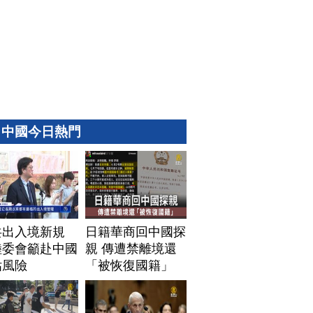
中國今日熱門
共出入境新規
日籍華商回中國探
陸委會籲赴中國
親 傳遭禁離境還
估風險
「被恢復國籍」