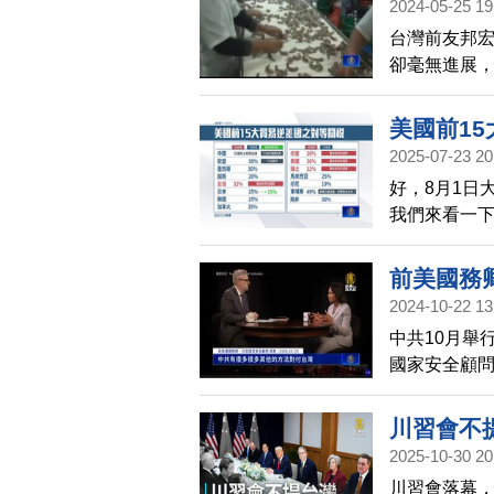
2024-05-25 19
台灣前友邦
卻毫無進展，
24日證實，
口量的10萬
美國前1
車薪。
2025-07-23 20
好，8月1日
我們來看一下
國，目前是已
行談判，最終
前美國務
20%，貿易
2024-10-22 13
降至15%，
中共10月舉
沒有收到關
國家安全顧
初公布的關稅
台勢力，侵
成貿易
川習會不
2025-10-30 20
川習會落幕