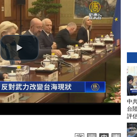
中
台
評