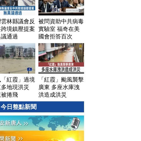
灣雲林縣議會反
被問資助中共病毒
共跨境鎮壓提案
實驗室 福奇在美
異議通過
國會拒答百次
風「紅霞」過境
「紅霞」颱風襲擊
東多地現洪災
廣東 多座水庫洩
孩被捲飛
洪造成洪災
今日整點新聞