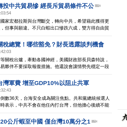
轉投中共貿易慘 經長斥貿易條件不公
:03:54
洲國家宏都拉斯與台灣斷交，轉向中共，希望藉此獲得更
益，但事與願違。不只白蝦出口慘跌六成，雙方得自由貿
入僵局。
關稅總覽！哪些豁免？財長透露談判機會
:42:03
對等關稅出爐，牽動各國神經，美國財政部長貝森特說，
貿易夥伴不要採取報復措施。他還說會讓情勢先穩定一段
後續談判，會拭目以待。
灣軍費 增至GDP10%以阻止共軍
:32:43
倒數36天，台海安全成為關注焦點。共和黨總統候選人
訪時表示，中共不會在他任內打台灣，但他擔心後續不能
建議台灣，將國防預算拉高到GDP的10%。
20公斤蝦至中國 僅台灣10萬分之1