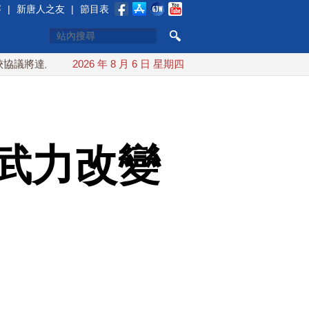
賽
|
新唐人之友
|
節目表
成？伊朗傳不收通行費
2026 年 8 月 6 日 星期四
配合漢光 總統賴清德親登雲豹前進圓
武力改變