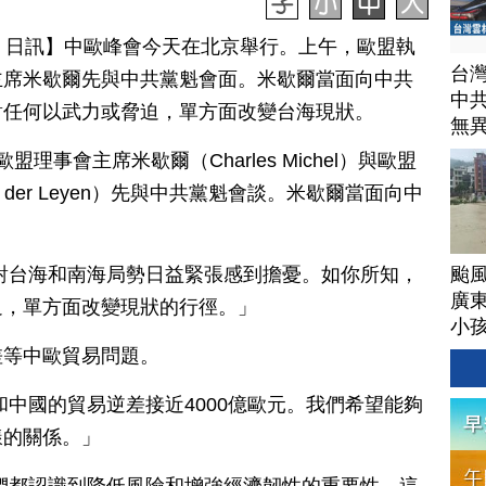
月 07 日訊】中歐峰會今天在北京舉行。上午，歐盟執
台
主席米歇爾先與中共黨魁會面。米歇爾當面向中共
中
對任何以武力或脅迫，單方面改變台海現狀。
無
事會主席米歇爾（Charles Michel）與歐盟
n der Leyen）先與中共黨魁會談。米歇爾當面向中
颱
對台海和南海局勢日益緊張感到擔憂。如你所知，
廣
迫，單方面改變現狀的行徑。」
小
差等中歐貿易問題。
和中國的貿易逆差接近4000億歐元。我們希望能夠
樣的關係。」