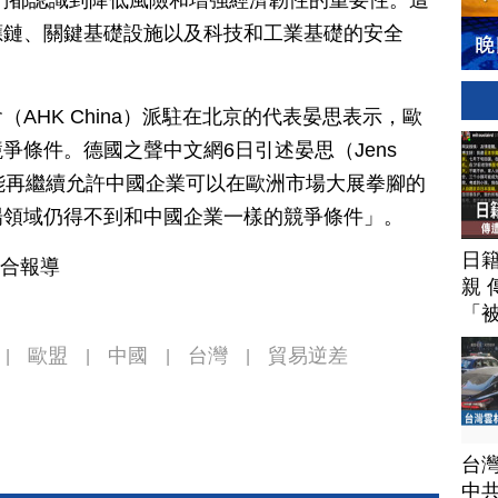
們都認識到降低風險和增強經濟韌性的重要性。這
應鏈、關鍵基礎設施以及科技和工業基礎的安全
AHK China）派駐在北京的代表晏思表示，歐
爭條件。德國之聲中文網6日引述晏思（Jens
們絕不能再繼續允許中國企業可以在歐洲市場大展拳腳的
場領域仍得不到和中國企業一樣的競爭條件」。
日
綜合報導
親 
「
歐盟
中國
台灣
貿易逆差
|
|
|
|
台
中