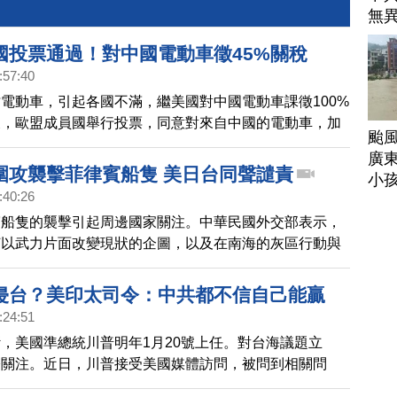
無
國投票通過！對中國電動車徵45%關稅
:57:40
電動車，引起各國不滿，繼美國對中國電動車課徵100%
天，歐盟成員國舉行投票，同意對來自中國的電動車，加
颱
.3%反補貼稅。加上原本的一般關稅10%，等於稅率提高
廣
外媒報導，法國、義大利等10個國家投票贊成，德國、匈
圍攻襲擊菲律賓船隻 美日台同聲譴責
小
對，高達12個國家投下棄權票。
:40:26
賓船隻的襲擊引起周邊國家關注。中華民國外交部表示，
何以武力片面改變現狀的企圖，以及在南海的灰區行動與
美國國務卿布林肯也與菲律賓外長通話，譴責中共破壞區
，並重申美國根據《共同防禦條約》對菲律賓的堅定承
侵台？美印太司令：中共都不信自己能贏
日本自衛隊統合幕僚長吉田圭秀，也與菲律賓參謀總長進
:24:51
，雙方都對事態發展表示擔憂。吉田圭秀強調，日本自衛
，美國準總統川普明年1月20號上任。對台海議題立
菲律賓這邊，並將深化與菲律賓及理念相近國家的合作。
際關注。近日，川普接受美國媒體訪問，被問到相關問