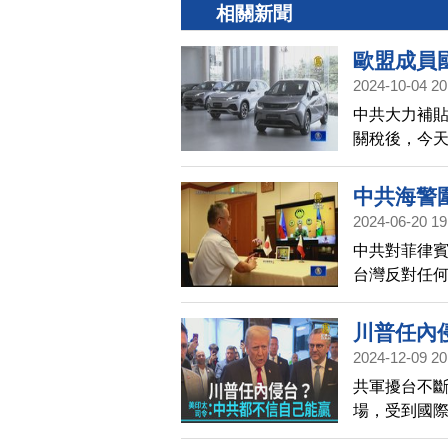
相關新聞
歐盟成員
2024-10-04 20
中共大力補貼
關稅後，今
徵最高達35
到約45%。
中共海警
牙利等5國反
2024-06-20 19
中共對菲律
台灣反對任
軍事脅迫。
域和平穩定
川普任內
諾。此外，
2024-12-09 20
行視訊通話
共軍擾台不斷
隊始終站在
場，受到國
題。