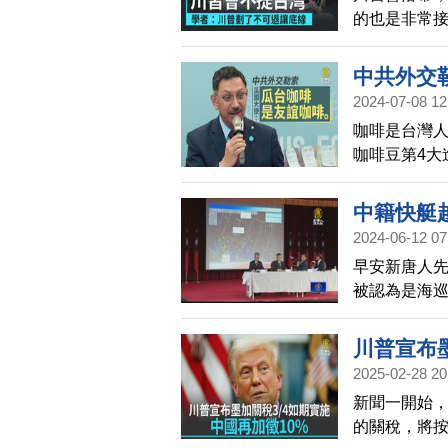
的也是非常
從「尊重台
看川習會後
中共外交
聽學者的解
2024-07-08 12
咖啡是台灣人
咖啡豆第4大
交部長來台
索，禁止瓜
中籍快艇
國產品採購量
2024-06-12 07
咖啡」。
早安新唐人
被認為是海
部分署長到安
川普宣布墨
2025-02-28 20
新聞一開始
的關稅，將按