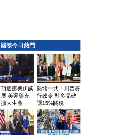
國際今日熱門
普預透露美伊談
防堵中共！川普簽
展 美彈藥充
行政令 對多晶矽
再擴大生產
課15%關稅