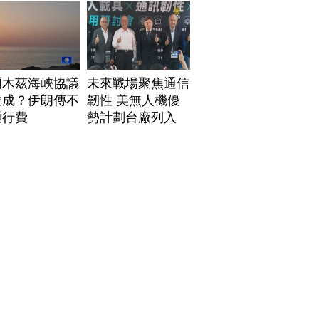
爾木茲海峽協議
未來戰場聚焦通信
達成？伊朗傳不
韌性 美無人機優
通行費
勢計劃台廠列入