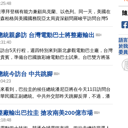
:25:48
報導拜登稱有能力兼顧烏克蘭、以色列。同一天，美國在
隨
森柏格與美國國務院亞太局資深顧問羅峻平訪問台灣5
灣政府高層討論台美關係等議題。羅森柏格表示，台灣是
、是印太區域的重要力量，也重申美國對於台灣的承諾堅
總統親參訪 台灣電動巴士將整廠輸出
方要讓全球更加了解台灣及台海和平穩定的重要性，藉此
語言
:31:40
國際參與
於我
訪台5天行程，週四特別來到新北參觀電動巴士廠，台灣
委員
圭貴賓，準備台巴國旗彩繪電動巴士試乘。台巴雙方將落
產業合作，業者表示，巴拉圭擁有優越的水力發電條件，
的電動巴士科技以及快充技術，移轉至友邦巴拉圭落地生
總統今訪台 中共跳腳
綠電公共交通典範。巴拉圭準總統也指出，位處拉丁美洲
:04:23
是值得投資國家，這次訪台重點之一就是與台灣企業接
來看到，巴拉圭的候任總統潘尼亞將在今天11日訪問台
中華民國正副總統。中共外交部昨天跳腳反彈，不過，潘
片表示，巴拉圭與台灣關係猶如兄弟，希望加強雙邊歷史
整廠輸出巴拉圭 搶攻南美200億市場
:18:48