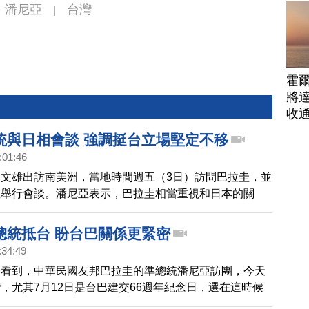
潘尼亞
台灣
|
霍
將
收
統與日相會談 強調挺台立場堅定不移
:01:46
文雄出訪南美洲，當地時間週五（3日）訪問巴拉圭，並
亞舉行會談。潘尼亞表示，巴拉圭相當重視和日本的關
非常珍惜與台灣的關係。兩人也都同意，不容許以武力片
，劍指中共。
總統抵台 盼台巴關係更緊密
:34:49
您看到，中華民國友邦巴拉圭的準總統潘尼亞訪團，今天
，尤其7月12日是台巴建交66週年紀念日，選在這時候
兩國邦誼來說別具意義！而潘尼亞在機場發表談話表示，