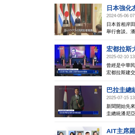
與台灣早有淵
日本強化
密。
2024-05-06 07
日本首相岸田
舉行會談。
珍惜與台灣
指中共。
宏都拉斯
2025-02-10 13
曾經是中華民
宏都拉斯建
創，也讓許
巴拉圭總
2025-07-15 13
新聞開始先
圭總統潘尼亞
有消息傳出
國？引發關
AIT主席