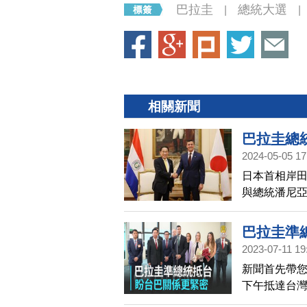
巴拉圭
總統大選
|
|
相關新聞
巴拉圭總
2024-05-05 17
日本首相岸田
與總統潘尼
係，同樣也
面改變現狀
巴拉圭準
2023-07-11 19
新聞首先帶
下午抵達台灣
來台灣，對