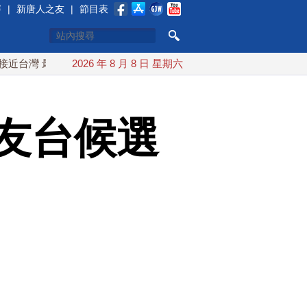
賽
|
新唐人之友
|
節目表
最快9日可能登陸中國
2026 年 8 月 8 日 星期六
台灣漢光首結合城鎮演習 AIT連續發文
友台候選