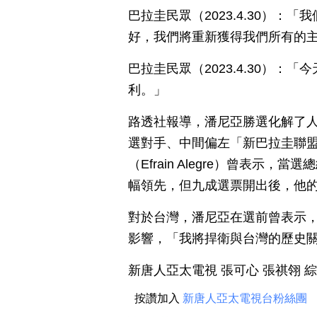
巴拉圭民眾（2023.4.30）
好，我們將重新獲得我們所有的
巴拉圭民眾（2023.4.30）
利。」
路透社報導，潘尼亞勝選化解了
選對手、中間偏左「新巴拉圭聯盟」（Co
（Efrain Alegre）曾表
幅領先，但九成選票開出後，他的得
對於台灣，潘尼亞在選前曾表示，
影響，「我將捍衛與台灣的歷史
新唐人亞太電視 張可心 張祺翎 
按讚加入
新唐人亞太電視台粉絲團