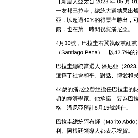
【新唐人亞太台 2023 年 05 
一友邦巴拉圭，總統大選結果出
亞，以超過42%的得票率勝出，
館，也在第一時間祝賀潘尼亞。
4月30號，巴拉圭右翼執政黨紅黨（C
（Santiago Pena），以42.7
巴拉圭總統當選人 潘尼亞（202
選擇了社會和平、對話、博愛和
44歲的潘尼亞曾經擔任巴拉圭的
頓的經濟學家。他承諾，要為巴拉
格。潘尼亞預計8月15號就任。
巴拉圭總統阿布鐸（Marito A
利、阿根廷領導人都表示祝賀。