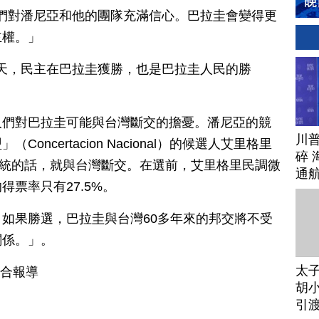
：「我們對潘尼亞和他的團隊充滿信心。巴拉圭會變得更
主權。」
：「今天，民主在巴拉圭獲勝，也是巴拉圭人民的勝
人們對巴拉圭可能與台灣斷交的擔憂。潘尼亞的競
川
ncertacion Nacional）的候選人艾里格里
碎 
示，當選總統的話，就與台灣斷交。在選前，艾里格里民調微
通
票率只有27.5%。
如果勝選，巴拉圭與台灣60多年來的邦交將不受
關係。」。
太
綜合報導
胡小
引