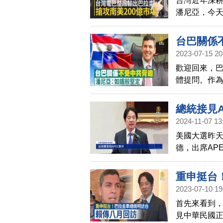
台灣近年深
潘尼亞，今天
而台廠也將
一年200億
台巴關係
2023-07-15 20
歡迎回來，
體提問。作
迫，潘尼亞堅
在國內強調
總統接見
的關係。
2024-11-07 13
美國大選昨天
德，出席AP
務。而對於
續做美國最
重申挺台
2023-07-10 19
首先來看到，
見中華民國