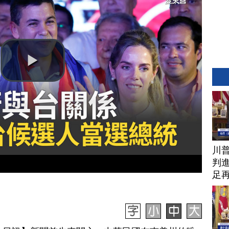
川
判進
足