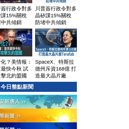
普簽行政令對多
川普簽行政令對多
課15%關稅
晶矽課15%關稅
堵中共傾銷
防堵中共傾銷
分化？美情報：
SpaceX、特斯拉
最快今秋 試
德州斥資168億 打
攻擊北約盟國
造最大晶片廠
Terafab
今日整點新聞