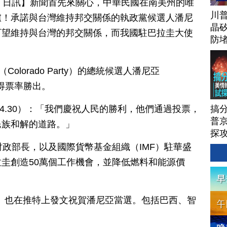
月 01 日訊】新聞首先來關心，中華民國在南美州的唯
川
爐！承諾與台灣維持邦交關係的執政黨候選人潘尼
晶矽
可望維持與台灣的邦交關係，而我國駐巴拉圭大使
防
olorado Party）的總統候選人潘尼亞
%的得票率勝出。
搞
3.4.30）：「我們慶祝人民的勝利，他們通過投票，
普京
民族和解的道路。」
探
財政部長，以及國際貨幣基金組織（IMF）駐華盛
圭創造50萬個工作機會，並降低燃料和能源價
bdo）也在推特上發文祝賀潘尼亞當選。包括巴西、智