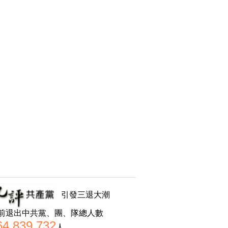
引發三退大潮
前退出中共黨、團、隊總人數
64,839,732
人