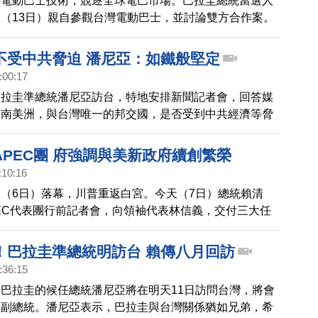
耕電動巴士技術，競逐全球電巴市場。巴拉圭總統當選人
（13日）親自參觀台灣電動巴士，並討論雙方合作案。
首次把電動巴士的整個廠，輸出到國際友邦，搶攻南美洲
的市場。
不受中共脅迫 潘尼亞：如鐵般堅定
:00:17
巴拉圭準總統潘尼亞訪台，特地安排新聞記者會，回答媒
為南美洲，與台灣唯一的邦交國，是否受到中共經濟等脅
定表示，與台灣關係如鐵般堅定。未來5年任期，不僅要
，還要在國際上大聲疾呼，為何決定與台灣維繫如此良好
APEC團 府強調與美新政府續創繁榮
:10:16
（6日）落幕，川普重返白宮。今天（7日）總統賴清
EC代表團行前記者會，向領袖代表林信義，交付三大任
美國新政府，台灣總統府表示，台美關係堅若磐石，會持
信賴夥伴
！巴拉圭準總統明訪台 賴傳八月回訪
:36:15
巴拉圭的候任總統潘尼亞將在明天11日訪問台灣，將會
正副總統。潘尼亞表示，巴拉圭與台灣關係猶如兄弟，希