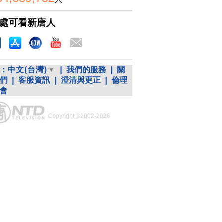
處可看新唐人
：
中文(台灣)
|
我們的服務
|
關
們
|
客服資訊
|
澄清與更正
|
倫理
會
Copyright ©2002-2026