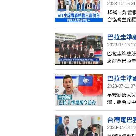
2023-10-16 21
15號，媒體
台協會主席羅
天，將與台
民主的燈塔
巴拉圭準
若磐石，雙
2023-07-13 17
擴大台灣的
巴拉圭準總統
廠商為巴拉
實電動巴士
將台灣成熟
巴拉圭準
產，創造全
2023-07-11 07
的巴拉圭，
早安新唐人先
觸。
灣，將會見
尼亞發布影
關係。
台灣電巴
2023-07-13 19