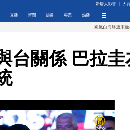
新唐人影音
|
大
直播
新聞
節目
專題
點播
颱風白海豚週末最接近台灣 
與台關係 巴拉圭
統