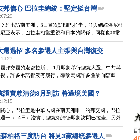
源，希望能在未來5年的總統任期，使台巴關係更為緊
友邦信心 巴拉圭總統：堅定挺台灣
:07:29
文雄出訪南美洲，3日首次訪問巴拉圭，並與總統潘尼亞
潘尼亞表示，巴拉圭相當重視和日本的關係，同樣也非常
的關係。兩人也都同意，不容許以武力片面改變現狀，劍
大選過招 多名參選人主張與台灣復交
:14:27
國邦交國的宏都拉斯，11月即將舉行總統大選。中共與
交後，許多承諾都沒有履行，導致宏國許多產業面臨重
多在野黨的參選人，主張要與台灣復交。
統證實賴清德8月到訪 將過境美國？
:12:15
來關心，巴拉圭是中華民國在南美洲唯一的邦交國，巴拉
週一（14日）證實，總統賴清德即將訪問巴拉圭。另外
，賴清德還會訪問瓜地馬拉與貝里斯，途中是否過境美
目
注。
羅森柏格三度訪台 將見3黨總統參選人
4