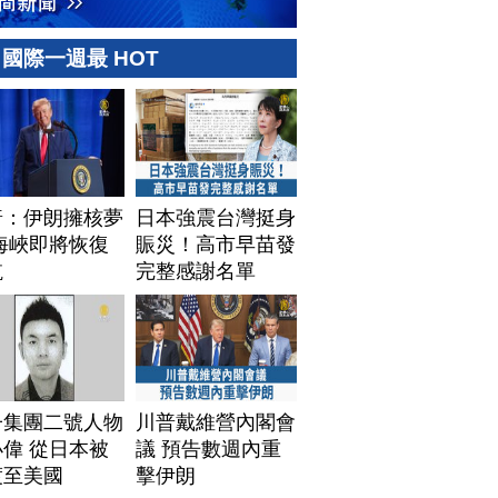
國際一週最 HOT
普：伊朗擁核夢
日本強震台灣挺身
海峽即將恢復
賑災！高市早苗發
航
完整感謝名單
子集團二號人物
川普戴維營內閣會
偉 從日本被
議 預告數週內重
渡至美國
擊伊朗