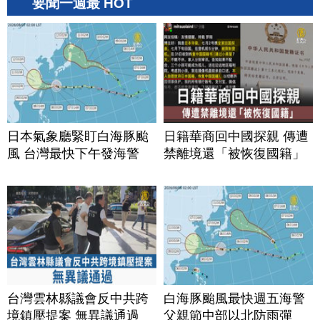
要聞一週最 HOT
日本氣象廳緊盯白海豚颱
日籍華商回中國探親 傳遭
風 台灣最快下午發海警
禁離境還「被恢復國籍」
台灣雲林縣議會反中共跨
白海豚颱風最快週五海警
境鎮壓提案 無異議通過
父親節中部以北防雨彈