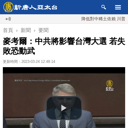
降低對中稀土依賴 川普宣布礦
首頁
›
新聞
›
要聞
麥考爾：中共將影響台灣大選 若失
敗恐動武
更新時間：2023-03-24 12:48:14