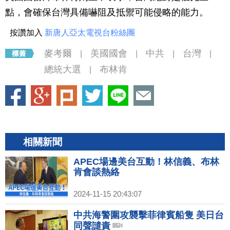
點，會確保台灣具備嚇阻及抵禦可能侵略的能力。
按讚加入
新唐人亞太電視台粉絲團
麥考爾
美國國會
中共
台灣
|
|
|
|
總統大選
布林肯
|
相關新聞
APEC場邊美台互動！林信義、布林
肯會談熱絡
2024-11-15 20:43:07
中共海警圍攻襲擊菲律賓船隻 美日台
同聲譴責