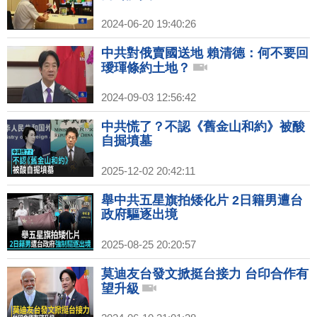
2024-06-20 19:40:26
中共對俄賣國送地 賴清德：何不要回
璦琿條約土地？
2024-09-03 12:56:42
中共慌了？不認《舊金山和約》被酸
自掘墳墓
2025-12-02 20:42:11
舉中共五星旗拍矮化片 2日籍男遭台
政府驅逐出境
2025-08-25 20:20:57
莫迪友台發文掀挺台接力 台印合作有
望升級