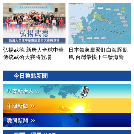
弘揚武德 新唐人全球中華
日本氣象廳緊盯白海豚颱
傳統武術大賽將登場
風 台灣最快下午發海警
今日整點新聞