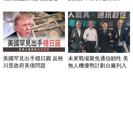
美國罕見出手穩日圓 反映
未來戰場聚焦通信韌性 美
川普政府美債問題
無人機優勢計劃台廠列入