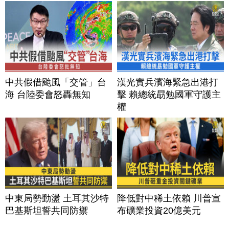
中共假借颱風「交管」台
漢光實兵濱海緊急出港打
海 台陸委會怒轟無知
擊 賴總統勗勉國軍守護主
權
中東局勢動盪 土耳其沙特
降低對中稀土依賴 川普宣
巴基斯坦誓共同防禦
布礦業投資20億美元