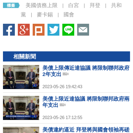
美國債務上限
白宮
拜登
共和
|
|
|
黨
麥卡錫
國會
|
|
相關新聞
美債上限傳近達協議 將限制聯邦政府
2年支出
2023-05-26 19:42:43
美債上限近達協議 將限制聯邦政府兩
年支出
2023-05-26 17:12:55
美債違約逼近 拜登將與國會領袖再磋