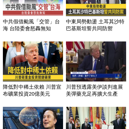
中共假借颱風「交管」台
中東局勢動盪 土耳其沙特
海 台陸委會怒轟無知
巴基斯坦誓共同防禦
降低對中稀土依賴 川普宣
川普預透露美伊談判進展
布礦業投資20億美元
美彈藥充足再擴大生產