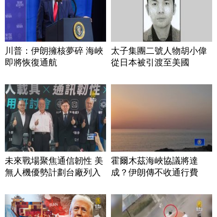
川普：伊朗擁核夢碎 海峽
太子集團二號人物胡小偉
即將恢復通航
從日本被引渡至美國
未來戰場聚焦通信韌性 美
霍爾木茲海峽協議將達
無人機優勢計劃台廠列入
成？伊朗傳不收通行費