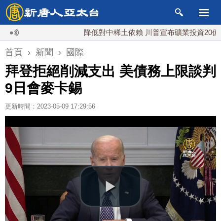
降低對中稀土依賴 川普宣布礦業投資20億美元
首頁
›
新聞
›
國際
拜登拒絕削減支出 美債務上限談判
9日會麥卡錫
更新時間：2023-05-09 17:29:56