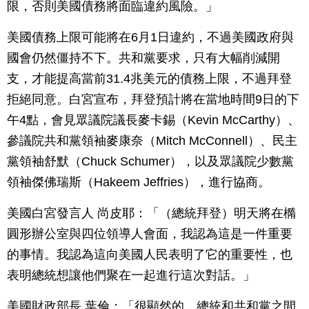
限，否則美國債務將面臨違約風險。」
美國債務上限可能將在6月1日違約，不過美國政府與
國會仍然僵持不下。共和黨要求，只有大幅削減開
支，才能提高當前31.4兆美元的債務上限，不過拜登
拒絕同意。白宮宣布，拜登預計將在當地時間9日的下
午4點，會見眾議院議長麥卡錫（Kevin McCarthy）、
參議院共和黨領袖麥康奈（Mitch McConnell）、民主
黨領袖舒默（Chuck Schumer），以及眾議院少數黨
領袖傑佛瑞斯（Hakeem Jeffries），進行協商。
美國白宮發言人 尚皮耶：「（總統拜登）明天將在橢
圓形辦公室與四位領導人會面，我認為這是一件重要
的事情。我認為這向美國人民表明了它的重要性，也
表明總統想讓他們聚在一起進行這次對話。」
美國財政部長 葉倫：「很顯然的，總統和共和黨之間