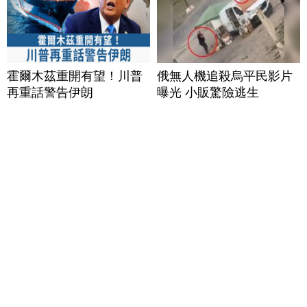
霍爾木茲重開有望！川普
俄無人機追殺烏平民影片
再重話警告伊朗
曝光 小販驚險逃生