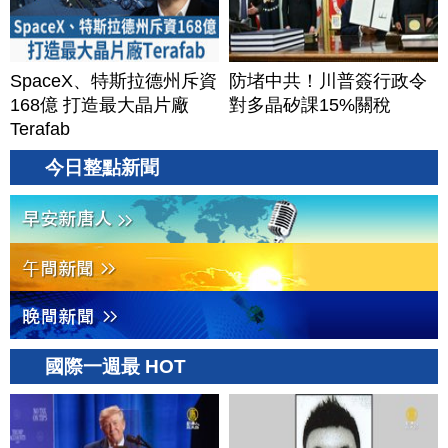
SpaceX、特斯拉德州斥資
防堵中共！川普簽行政令
168億 打造最大晶片廠
對多晶矽課15%關稅
Terafab
今日整點新聞
國際一週最 HOT