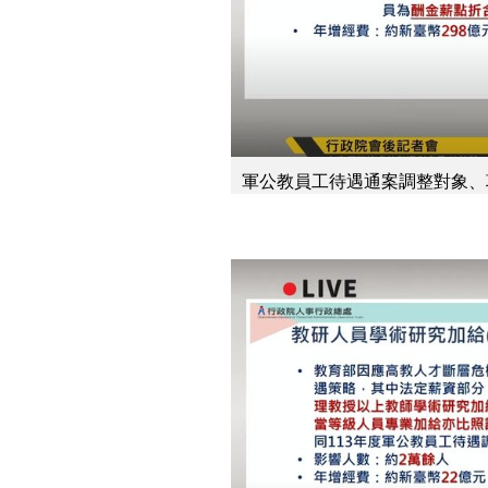
軍公教員工待遇通案調整對象、項目
新唐人亞太電視 許娟 整理報導 /