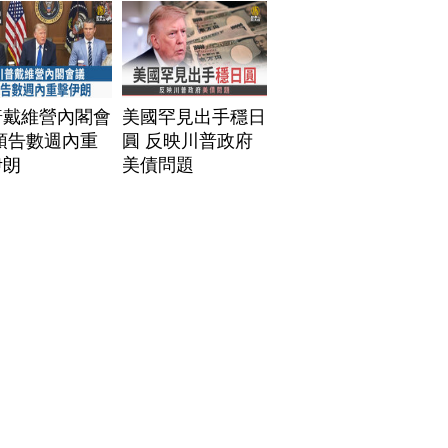
普戴維營內閣會
美國罕見出手穩日
預告數週內重
圓 反映川普政府
伊朗
美債問題