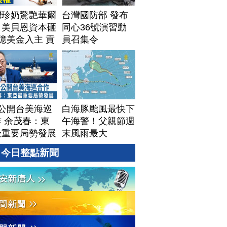
灣珍奶驚艷華爾
台灣國防部 發布
！美貝恩資本砸
同心36號演習動
億美金入主 貢
員召集令
拓國際版圖加速
美？｜#財經新
｜
60806(四)
T公開台美海巡
白海豚颱風最快下
 余茂春：東
午海警！父親節週
最重要局勢發展
末風雨最大
今日整點新聞