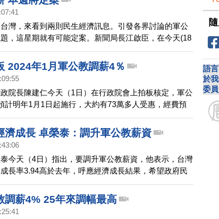
:07:41
隨
回台灣，來看到兩則民生經濟訊息。引發各界討論的軍公
題，這星期就有可能定案。新聞局長江啟臣，在今天(18
政院本週就會做出決定。人事行政局局長吳泰成也說，專
調薪3%，而且考慮到物價上漲及整個經濟發展情況，目
 2024年1月軍公教調薪4％
語言
勢滿明顯。不過不能舉債加薪，而是由公股盈餘來籌措財
:09:55
於我
委員
政院長陳建仁今天（1日）在行政院會上拍板核定，軍公
預計明年1月1日起施行，大約有73萬多人受惠，經費預
8億元，也希望藉由這次軍公教加薪，帶動民間企業跟
多民眾受惠，共享經濟成長果實。
經濟成長 卓榮泰：調升軍公教薪資
:43:06
泰今天（4日）指出，要調升軍公教薪資，他表示，台灣
成長率3.94高於去年，呼應經濟成長結果，希望政府民
規劃薪資調整。
調薪4% 25年來調幅最高
:25:41