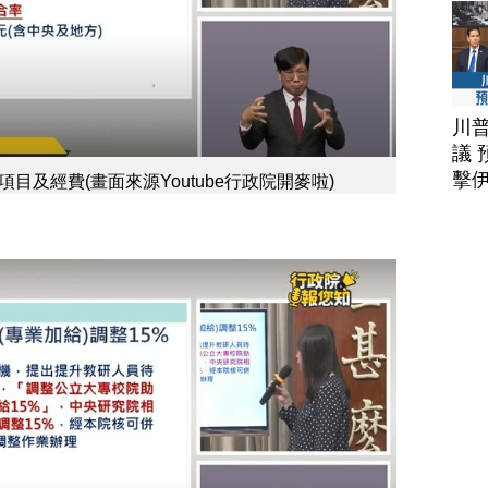
川
議 
擊
及經費(畫面來源Youtube行政院開麥啦)
 責任編輯 陳真