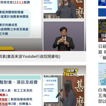
日
親 
素(畫面來源Youtube行政院開麥啦)
「
白
五海
部