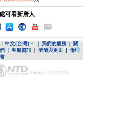
處可看新唐人
：
中文(台灣)
|
我們的服務
|
關
們
|
客服資訊
|
澄清與更正
|
倫理
會
Copyright ©2002-2025