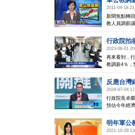
2011-04-18 21
新聞焦點轉
教人員調薪議
日)表示，行
家學者都建議
行政院拍板
前調薪的趨
2023-06-01 20
源。
再來看到，行
教調薪4％，
估新台幣29
進，促使更
反應台灣
2024-07-04 17
行政院長卓榮
預估今年經濟
間共同合理
明年軍公教
2021-10-28 13