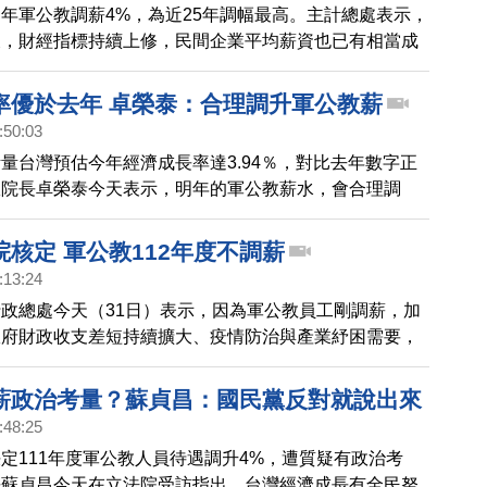
年軍公教調薪4%，為近25年調幅最高。主計總處表示，
緩，財經指標持續上修，民間企業平均薪資也已有相當成
肯定軍公教人員防疫辛勞，因此決定調升軍公教薪資。預
163億元。
率優於去年 卓榮泰：合理調升軍公教薪
:50:03
量台灣預估今年經濟成長率達3.94％，對比去年數字正
政院長卓榮泰今天表示，明年的軍公教薪水，會合理調
能起到帶頭作用，呼籲民間也能一同調薪。
核定 軍公教112年度不調薪
:13:24
政總處今天（31日）表示，因為軍公教員工剛調薪，加
政府財政收支差短持續擴大、疫情防治與產業紓困需要，
12年度軍公教員工待遇，並簽奉行政院核定。人事行政
透過媒體群組表示，經行政院核定，不予調整112年度
薪政治考量？蘇貞昌：國民黨反對就說出來
待遇。
:48:25
定111年度軍公教人員待遇調升4%，遭質疑有政治考
長蘇貞昌今天在立法院受訪指出，台灣經濟成長有全民努