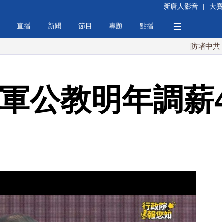
新唐人影音
|
大
直播
新聞
節目
專題
點播
防堵中共！川普簽行
 軍公教明年調薪4