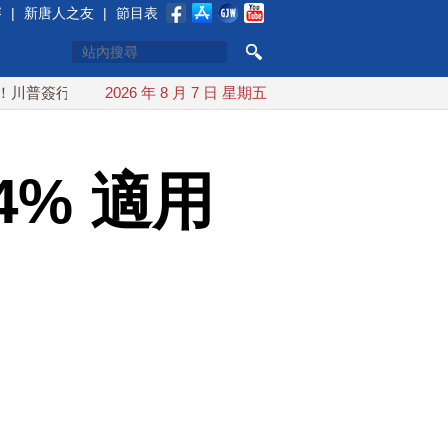
賽
|
新唐人之友
|
節目表
政令 對多晶矽課15%關稅
2026 年 8 月 7 日 星期五
白海豚颱風最快下午海警！父親節
% 適用