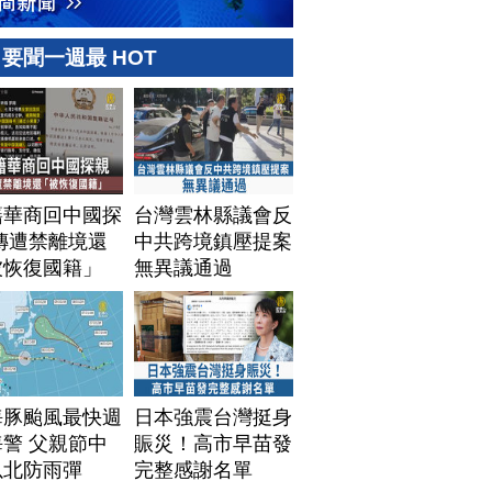
要聞一週最 HOT
籍華商回中國探
台灣雲林縣議會反
傳遭禁離境還
中共跨境鎮壓提案
被恢復國籍」
無異議通過
海豚颱風最快週
日本強震台灣挺身
警 父親節中
賑災！高市早苗發
以北防雨彈
完整感謝名單