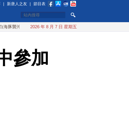
賽
|
新唐人之友
|
節目表
繩 週末最近台灣 10日登陸浙江
2026 年 8 月 7 日 星期五
川普預透露美伊談判進展 美
中參加