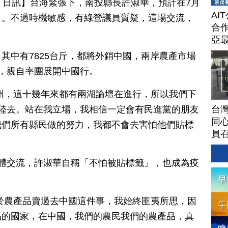
月 14 日訊】台海緊張下，南投縣長許淑華，預計在7月
AI
」。不過時機敏感，有綠營議員質疑，這場交流，
合作
亞
其中有7825台斤，都將外銷中國，兩岸農產市場
，親自率團展開中國行。
州，這十幾年來都有兩湖論壇在進行，所以我們下
台灣
陸去。站在我立場，我相信一定會有民進黨的朋友
同心
我們所有縣民做的努力，我都不會去害怕他們貼標
員
體交流，許淑華自稱「不怕被貼標籤」，也成為疫
。
於農產品賣過去中國這件事，我始終匪夷所思，因
品的國家，在中國，我們的農民我們的農產品，真