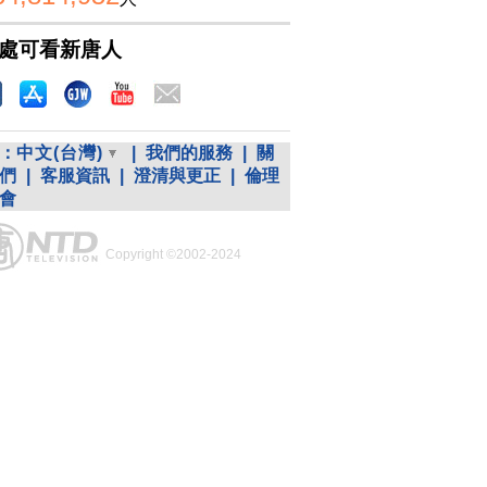
處可看新唐人
：
中文(台灣)
|
我們的服務
|
關
們
|
客服資訊
|
澄清與更正
|
倫理
會
Copyright ©2002-2024