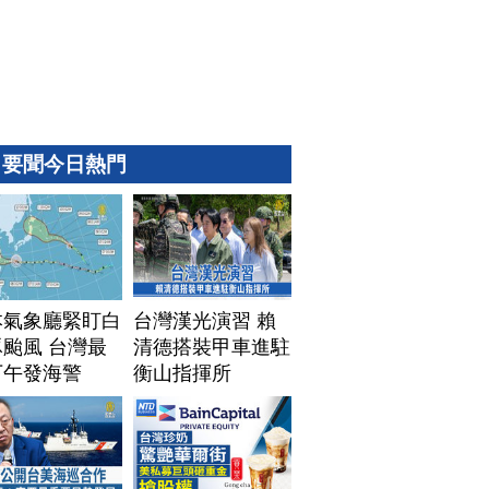
要聞今日熱門
本氣象廳緊盯白
台灣漢光演習 賴
颱風 台灣最
清德搭裝甲車進駐
下午發海警
衡山指揮所