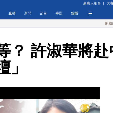
新唐人影音
|
大
直播
新聞
節目
專題
點播
颱風白海豚襲沖
等？ 許淑華將赴
壇」