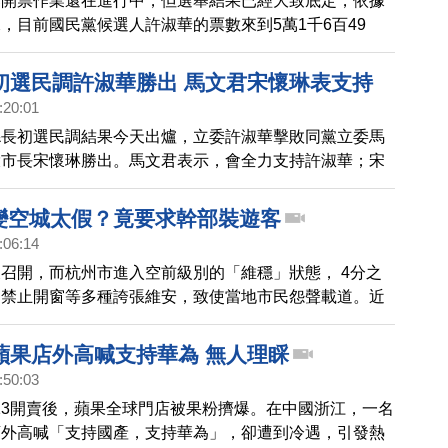
舉開票作業還在進行中，但選舉結果已經大致底定，依據
，目前國民黨候選人許淑華的票數來到5萬1千6百49
55.67%，晚間許淑華在支持者的歡呼下，自行宣布當選
初選民調許淑華勝出 馬文君宋懷琳表支持
:20:01
縣長初選民調結果今天出爐，立委許淑華擊敗同黨立委馬
投市長宋懷琳勝出。馬文君表示，會全力支持許淑華；宋
會支持民調勝出人選。
州變空城太假？竟要求幹部裝遊客
:06:14
召開，而杭州市進入空前級別的「維穩」狀態， 4分之
，禁止開窗等多種誇張維安，致使當地市民怨聲載道。近
友還傳出官方下達新的指示，表示景點沒人「太假了」，
部攜家屬到景點遊玩，製造「和諧」景象。
蘋果店外高喊支持華為 無人理睬
:50:03
ne 13開賣後，蘋果全球門店被果粉擠爆。在中國浙江，一名
店外高喊「支持國產，支持華為」，卻遭到冷遇，引發熱