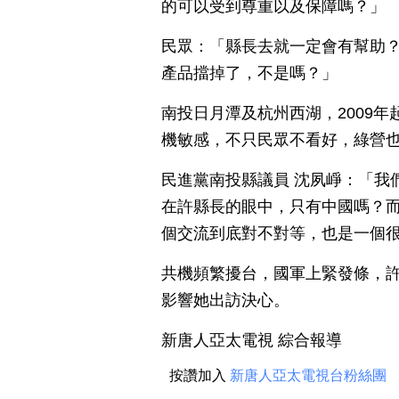
的可以受到尊重以及保障嗎？」
民眾：「縣長去就一定會有幫助
產品擋掉了，不是嗎？」
南投日月潭及杭州西湖，2009
機敏感，不只民眾不看好，綠營
民進黨南投縣議員 沈夙崢：「我
在許縣長的眼中，只有中國嗎？
個交流到底對不對等，也是一個
共機頻繁擾台，國軍上緊發條，
影響她出訪決心。
新唐人亞太電視 綜合報導
按讚加入
新唐人亞太電視台粉絲團