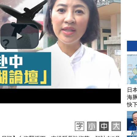
日
海豚
快