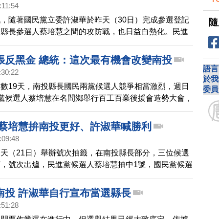
:11:54
，隨著國民黨立委許淑華於昨天（30日）完成參選登記
隨
黨縣長參選人蔡培慧之間的攻防戰，也日益白熱化。民進
選人蔡培慧選在今天（31日）前往南投縣選舉委員會完
，藍綠交鋒正式展開。
張反黑金 總統：這次最有機會改變南投
語言
:30:22
於我
數19天，南投縣長國民兩黨候選人競爭相當激烈，週日
委員
黨候選人蔡培慧在名間鄉舉行百工百業後援會造勢大會，
訴求。
 蔡培慧拚南投更好、許淑華喊勝利
:09:48
天（21日）舉辦號次抽籤，在南投縣長部分，三位候選
，號次出爐，民進黨候選人蔡培慧抽中1號，國民黨候選
2號，無黨籍候選人王永慶抽中3號。而國民兩黨兩大陣
，都安排車隊掃街行程，爭取選民支持。
南投 許淑華自行宣布當選縣長
:51:28