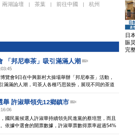
兩湖論壇
茶葉
前往中國
杭州
|
|
|
日
賑
完
會 「邦尼奉茶」吸引滿滿人潮
:03:45
博覽會9日在中興新村大操場舉辦「邦尼奉茶」活動，
吸引滿滿的人潮，司茶人各種巧思裝扮，展現不同的茶道
是一場茶的嘉年華會。
選舉 許淑華領先12鄉鎮市
:16:06
舉，國民黨候選人許淑華持續領先民進黨的蔡培慧，而且
。依據中選會的開票數據，許淑華票數得票率超過54%
4%，全縣13鄉鎮市，許淑華領先12鄉鎮市，蔡培慧只在