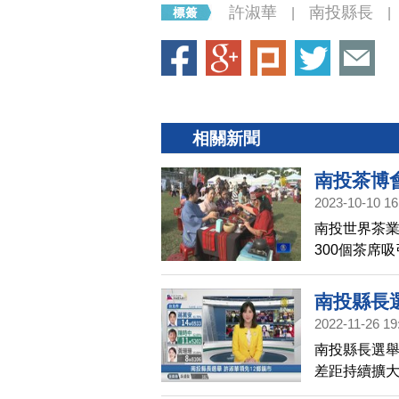
許淑華
南投縣長
|
|
相關新聞
南投茶博
2023-10-10 16
南投世界茶業
300個茶席
文化，就像
南投縣長
2022-11-26 19
南投縣長選
差距持續擴大
領先蔡培慧4