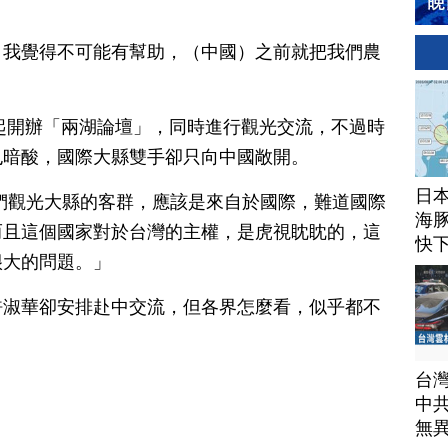
？我覺得不可能有幫助，（中國）之前就把我們農
年起開辦「兩湖論壇」，同時進行觀光交流，不過時
也暗酸，國際大縣雙手卻只向中國敞開。
日
們觀光大縣的客群，應該是來自於國際，難道國際
海豚
而且這個國家對於台灣的主權，是虎視眈眈的，這
快
很大的問題。」
許淑華卻安排赴中交流，但各界怎麼看，似乎都不
台
中
無