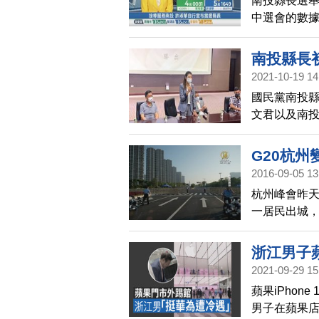
南投縣長選
中選會的數據
票，得票率為
南投縣長。
南投縣長
2021-10-19 14
國民黨南投
文君以及南
懷琳也表態
G20杭
2016-09-05 13
杭州峰會昨天
一居民出城
來，中國網
要求機關幹
浙江男子
2021-09-29 15
蘋果iPho
男子在蘋果