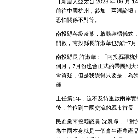
【新唐人亞太台 2023 年 06 
前往中國杭州，參加「兩湖論壇
恐怕關係不對等。
南投縣各級茶葉，啟動裝櫃儀式，
開啟，南投縣長許淑華也預計7月
南投縣長 許淑華：「南投縣跟杭
個月，7月份也會正式的帶團到大
會質疑，但是我覺得只要是，為
籤。」
上任第1年，迫不及待重啟兩岸實
後，首位到中國交流的縣市首長
民進黨南投縣議員 沈夙崢：「對
為中國本身就是一個會生產農產