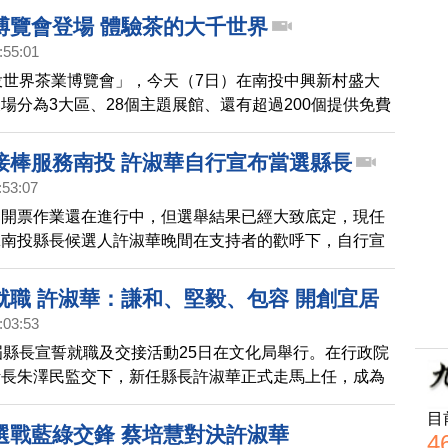
領先。
博覽會登場 體驗茶的大千世界
:55:01
投世界茶業博覽會」，今天（7日）在南投中興新村盛大
場分為3大區、28個主題展館、還有超過200個提供免費
，讓民眾來找好茶、喝好茶。
接棒服務南投 許淑華自行宣布當選縣長
:53:07
舉開票作業還在進行中，但選舉結果已經大致底定，現任
黨南投縣長候選人許淑華晚間在支持者的歡呼下，自行宣
縣長。
就職 許淑華：謙和、堅毅、包容 開創宜居
:03:53
屆縣長宣誓就職及交接活動25日在文化局舉行。在行政院
計長朱澤民監交下，新任縣長許淑華正式走馬上任，成為
女性縣長。
目
選戰藍綠交鋒 蔡培慧對決許淑華
4