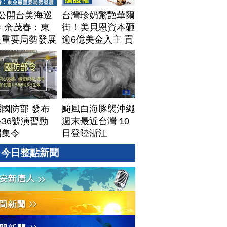
T公開台美海巡
台灣珍奶驚艷華爾
 余茂春：東
街！美貝恩資本砸
最重要局勢發展
逾6億美金入主 貢
茶拓國際版圖加速
攻美？｜#財經新
聞｜
20260806(四)
國防部 發布
颱風白海豚襲沖繩
36號演習動
週末最近台灣 10
召集令
日登陸浙江
今日整點新聞