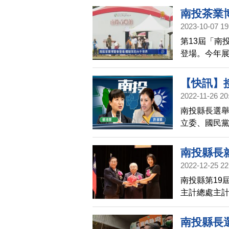
家鄉魚池鄉
南投茶業
2023-10-07 19
第13屆「南
登場。今年展
品茗的展攤
【快訊】
2022-11-26 20
南投縣長選
立委、國民
布當選南投
南投縣長
2022-12-25 22
城市
南投縣第19
主計總處主
南投縣首位
南投縣長