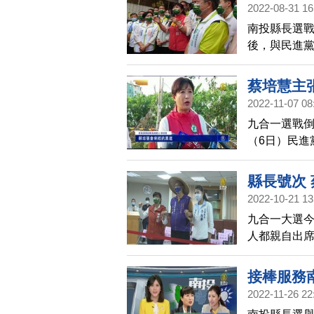
2022-08-31 16
南投縣長選戰
後，與民進
黨南投縣長參
成參選登記
蔡培慧主
2022-11-07 08
九合一選戰倒
（6日）民進
主打反黑金
縣長號次
2022-10-21 13
九合一大選今
人都親自出席
人許淑華抽中
營在抽籤後
接棒服務
2022-11-26 22