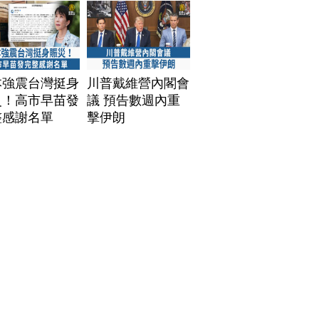
本強震台灣挺身
川普戴維營內閣會
災！高市早苗發
議 預告數週內重
整感謝名單
擊伊朗