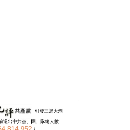
引發三退大潮
前退出中共黨、團、隊總人數
64,814,952
人