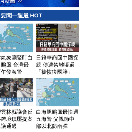
要聞一週最 HOT
本氣象廳緊盯白
日籍華商回中國探
颱風 台灣最
親 傳遭禁離境還
下午發海警
「被恢復國籍」
灣雲林縣議會反
白海豚颱風最快週
共跨境鎮壓提案
五海警 父親節中
異議通過
部以北防雨彈