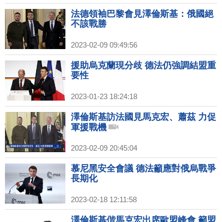
法德領袖巴黎會見澤倫斯基：俄國絕
不該戰勝
2023-02-09 09:49:56
援助烏克蘭現分歧 德法仍強調結盟重
要性
2023-01-23 18:24:18
澤倫斯基訪法國見馬克宏、蕭茲 力促
軍援戰機
2023-02-09 20:45:04
慕尼黑安全會議 德法籲應對俄烏戰爭
長期化
2023-02-18 12:11:58
澤倫斯基偕馬克宏出席歐盟峰會 籲盟