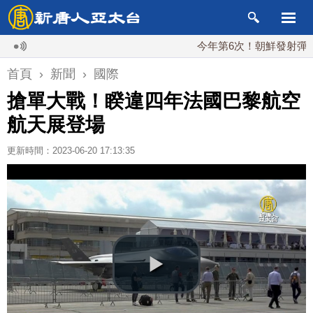
今年第6次！朝鮮發射彈道導彈 
首頁
›
新聞
›
國際
搶單大戰！睽違四年法國巴黎航空
航天展登場
更新時間：2023-06-20 17:13:35