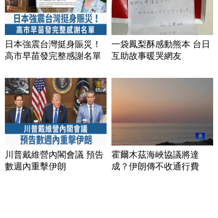
日本強震台灣挺身賑災！
一袋鳳梨酥感動熊本 台日
高市早苗發完整感謝名單
互助故事暖哭網友
川普戴維營內閣會議 預告
霍爾木茲海峽協議將達
數週內重擊伊朗
成？伊朗傳不收通行費