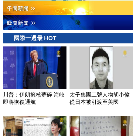
國際一週最 HOT
川普：伊朗擁核夢碎 海峽
太子集團二號人物胡小偉
即將恢復通航
從日本被引渡至美國