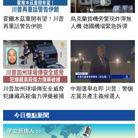
霍爾木茲重開有望！川普
烏克蘭貨機旁驚現炸彈無
再重話警告伊朗
人機 德國機場緊急拆彈
川普加州球場傳安全威脅
中期選舉在即 川普：警惕
犯嫌藏高殺傷力彈藥被捕
左翼共產主義候選人
今日整點新聞