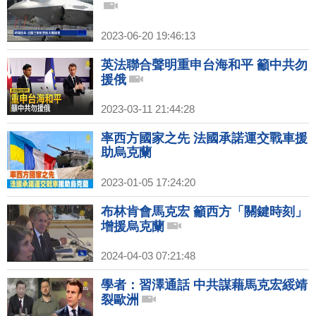
2023-06-20 19:46:13
英法聯合聲明重申台海和平 籲中共勿
援俄
2023-03-11 21:44:28
率西方國家之先 法國承諾運交戰車援
助烏克蘭
2023-01-05 17:24:20
布林肯會馬克宏 籲西方「關鍵時刻」
增援烏克蘭
2024-04-03 07:21:48
學者：習澤通話 中共謀藉馬克宏綏靖
裂歐洲