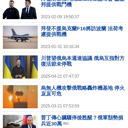
邦提供戰鬥機
2023-02-09 19:50:37
拜登不援烏克蘭F16將訪波蘭 法荷考
慮提供戰機
2023-01-31 10:16:34
川普望俄烏本週達協議 俄烏互指對方
復活節未停戰
2025-04-21 07:47:37
烏無人機攻擊俄戰略轟炸機基地 停火
岌岌可危
2025-03-21 07:53:59
普丁傳心臟驟停後甦醒？俄軍頹勢損
兵近30萬