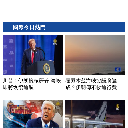
國際今日熱門
川普：伊朗擁核夢碎 海峽
霍爾木茲海峽協議將達
即將恢復通航
成？伊朗傳不收通行費