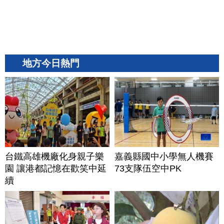
地方今日熱門
台鐵高雄機廠化身親子樂
嘉義縣國中小學無人機賽
園 讓港都記憶在歡笑中延
73支隊伍空中PK
續