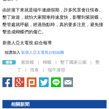
由於接下來就是端午連續假期，許多民眾會往恆春、
墾丁旅遊，就怕大家開車時速度快，影響到紫斑蝶，
墾管處就呼籲，經過熱點時，真的要多注意，避免撞
擊造成蝴蝶們的傷亡。
新唐人亞太電視 綜合報導
按讚加入
新唐人亞太電視台粉絲團
紫斑蝶
蝴蝶
墾丁國家公園
墾
|
|
|
丁
恆春
端午連假
|
|
相關新聞