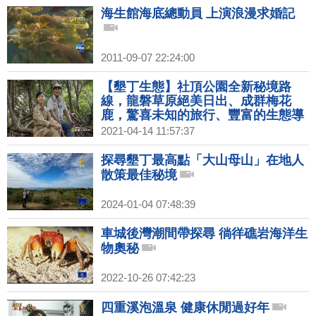
海生館海底總動員 上演浪漫求婚記
2011-09-07 22:24:00
【墾丁生態】社頂公園全新秘境路
線，龍磐草原絕美日出、成群梅花
鹿，驚喜未知的旅行、豐富的生態導
覽！隱藏版生態民宿，一起見證墾丁
2021-04-14 11:57:37
自然生態的魅力！｜1000步的繽紛台
灣(375)
探尋墾丁最高點「大山母山」在地人
散策最佳秘境
2024-01-04 07:48:39
車城後灣潮間帶探尋 徜徉礁岩海洋生
物奧秘
2022-10-26 07:42:23
四重溪泡溫泉 健康休閒過好年