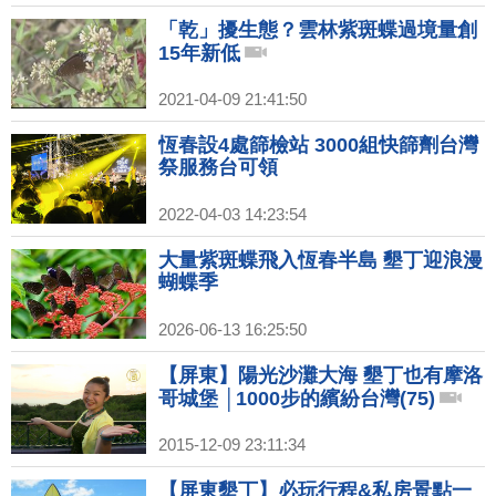
「乾」擾生態？雲林紫斑蝶過境量創
15年新低
2021-04-09 21:41:50
恆春設4處篩檢站 3000組快篩劑台灣
祭服務台可領
2022-04-03 14:23:54
大量紫斑蝶飛入恆春半島 墾丁迎浪漫
蝴蝶季
2026-06-13 16:25:50
【屏東】陽光沙灘大海 墾丁也有摩洛
哥城堡 │1000步的繽紛台灣(75)
2015-12-09 23:11:34
【屏東墾丁】必玩行程&私房景點一