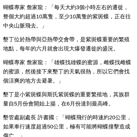
蝴蝶專家 詹家龍：「每天大約3個小時左右的遷徙，
整個大約超過10萬隻，至少10萬隻的紫斑蝶，正在往
中央山脈飛去。」
墾丁位於熱帶與亞熱帶交會帶，是紫斑蝶重要的繁殖
地點，每年的六月就會出現大爆發遷徙的盛況。
蝴蝶專家 詹家龍：「雄蝶找雄蝶的蜜源，雌蝶找雌蝶
的蜜源，然後接下來墾丁的天氣很熱，所以它們會找
個涼爽的地方去避暑。」
墾丁是小紫斑蝶與斯氏紫斑蝶的重要繁殖地，其族群
量自5月份會開始上揚，在6月份達到最高峰。
墾管處副處長 許書國：「蝴蝶飛行的時速約20公里，
如果車行速度超過50公里，極有可能將蝴蝶撞擊造成
傷亡。」