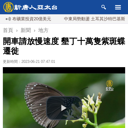
布礦業投資20億美元
中東局勢動盪 土耳其沙特巴基斯坦誓共
首頁
›
新聞
›
地方
開車請放慢速度 墾丁十萬隻紫斑蝶
遷徙
更新時間：2023-06-21 07:47:01