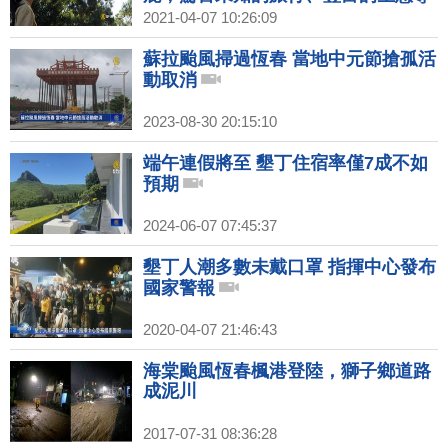
覽！隱藏版生態民宿，一起見證墾丁
2021-04-07 10:26:09
自然生態的魅力！｜1000步的繽紛台
灣(375)預告
蘇拉颱風掃過恆春 當地中元節搶孤活
動取消
2023-08-30 20:15:10
端午連假將至 墾丁住宿率僅7成不如
預期
2024-06-07 07:45:37
墾丁人潮多數未戴口罩 指揮中心發布
國家警報
2020-04-07 21:46:43
海棠颱風恆春楓港登陸，獅子鄉道路
成泥川
2017-07-31 08:36:28