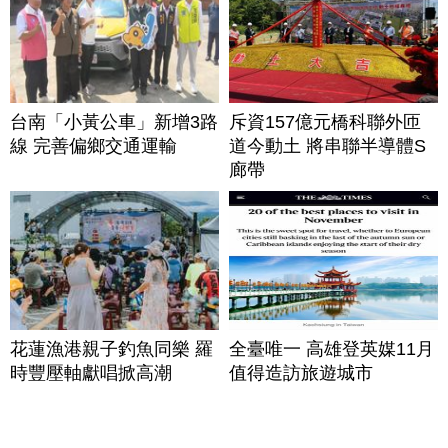
台南「小黃公車」新增3路
斥資157億元橋科聯外匝
線 完善偏鄉交通運輸
道今動土 將串聯半導體S
廊帶
花蓮漁港親子釣魚同樂 羅
全臺唯一 高雄登英媒11月
時豐壓軸獻唱掀高潮
值得造訪旅遊城市