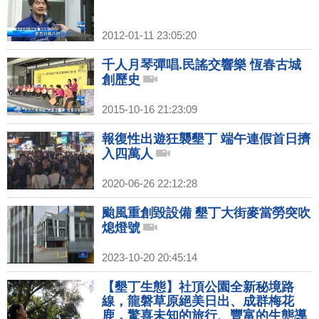
2012-01-11 23:05:20
千人月琴彈唱.民謠交響樂 恆春古城
創歷史
2015-10-16 21:23:09
報復性出遊狂襲墾丁 端午連假首日擠
入四萬人
2020-06-26 22:12:28
颱風重創毀設備 墾丁大街麥當勞突吹
熄燈號
2023-10-20 20:45:14
【墾丁生態】社頂公園全新秘境路
線，龍磐草原絕美日出、成群梅花
鹿，驚喜未知的旅行、豐富的生態導