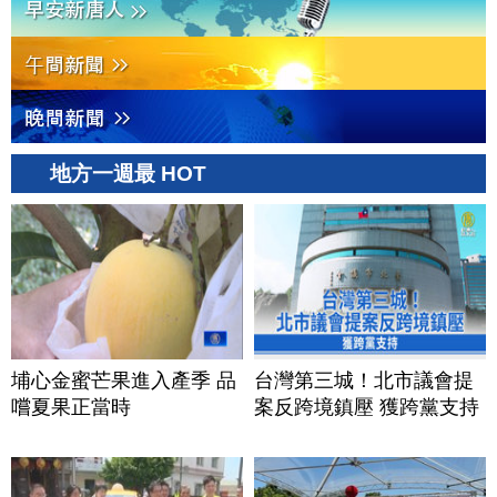
地方一週最 HOT
埔心金蜜芒果進入產季 品
台灣第三城！北市議會提
嚐夏果正當時
案反跨境鎮壓 獲跨黨支持