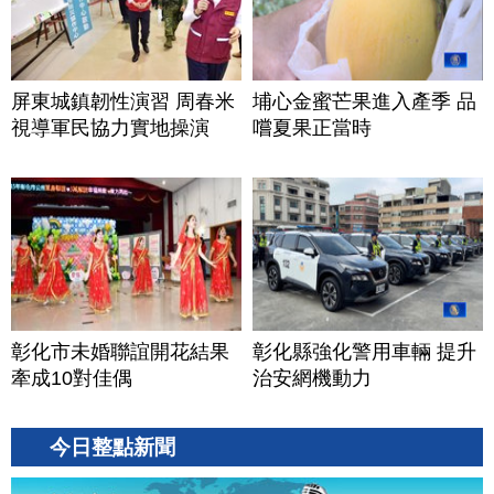
屏東城鎮韌性演習 周春米
埔心金蜜芒果進入產季 品
視導軍民協力實地操演
嚐夏果正當時
彰化市未婚聯誼開花結果
彰化縣強化警用車輛 提升
牽成10對佳偶
治安網機動力
今日整點新聞