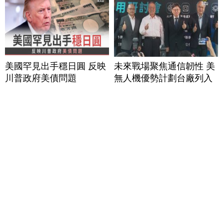
美國罕見出手穩日圓 反映
未來戰場聚焦通信韌性 美
川普政府美債問題
無人機優勢計劃台廠列入