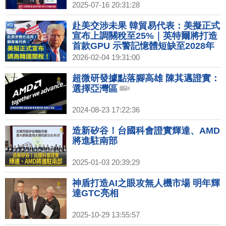
2025-07-16 20:31:28
赴美交涉未果 韓貿易代表：美擬正式
宣布上調關稅至25%｜英特爾將打造
首款GPU 示警記憶體短缺至2028年
｜美台對等貿易協定最後階段 傳美汽
2026-02-04 19:31:00
車、農產開放｜AI自動化工具引發拋
售潮 軟體金融股蒸發近3千億美元
超微研發據點落腳高雄 陳其邁證實：
選擇亞灣區
2024-08-23 17:22:36
造新矽谷！台國科會證實輝達、AMD
將進駐南部
2025-01-03 20:39:29
神盾打造AI之眼攻無人機市場 明年輝
達GTC亮相
2025-10-29 13:55:57