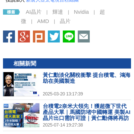
AI晶片
輝達
Nvidia
超
|
|
|
微
AMD
晶片
|
|
相關新聞
黃仁勳淡化關稅衝擊 提台積電、鴻海
助在美國製造
2025-03-20 13:17:39
台積電2奈米大領先！獲超微下世代
產品大單｜馬國防堵中國轉運 美製AI
晶片出口需許可證｜黃仁勳傳將再訪
中 美兩黨議員籲勿見共軍關聯企業｜
2025-07-14 19:27:38
台灣首座超級電池工廠起火釀死傷