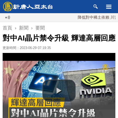
降低對中稀土依賴 川普宣布
首頁
›
新聞
›
要聞
對中AI晶片禁令升級 輝達高層回應
更新時間：2023-06-29 07:19:35