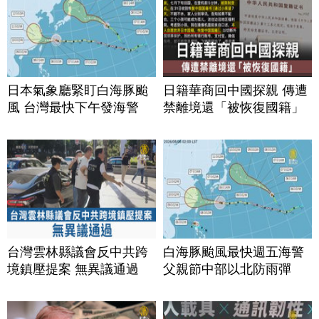
日本氣象廳緊盯白海豚颱
日籍華商回中國探親 傳遭
風 台灣最快下午發海警
禁離境還「被恢復國籍」
台灣雲林縣議會反中共跨
白海豚颱風最快週五海警
境鎮壓提案 無異議通過
父親節中部以北防雨彈