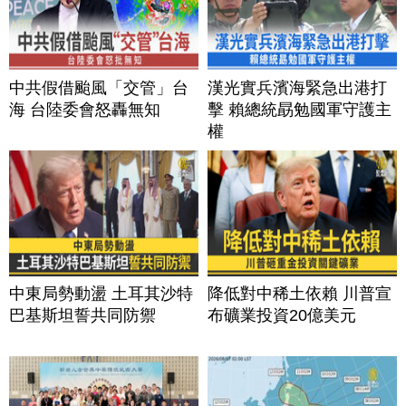
中共假借颱風「交管」台
漢光實兵濱海緊急出港打
海 台陸委會怒轟無知
擊 賴總統勗勉國軍守護主
權
中東局勢動盪 土耳其沙特
降低對中稀土依賴 川普宣
巴基斯坦誓共同防禦
布礦業投資20億美元