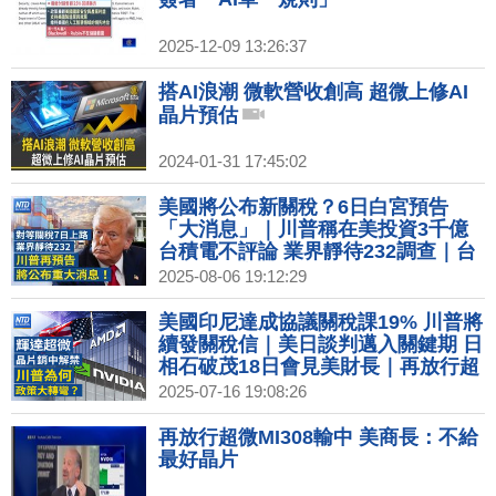
2025-12-09 13:26:37
搭AI浪潮 微軟營收創高 超微上修AI
晶片預估
2024-01-31 17:45:02
美國將公布新關稅？6日白宮預告
「大消息」｜川普稱在美投資3千億
台積電不評論 業界靜待232調查｜台
積電洩密案3人遭羈押禁見 東京威力
2025-08-06 19:12:29
科創股價重創｜貝森特退出！川普：
聯準會主席人選縮小至4人
美國印尼達成協議關稅課19% 川普將
續發關稅信｜美日談判邁入關鍵期 日
相石破茂18日會見美財長｜再放行超
微MI308輸中 美商長：不給最好晶片
2025-07-16 19:08:26
｜接替鮑爾 下任FED主席遴選程序啟
動｜輝達超微晶片銷中解禁 川普政策
再放行超微MI308輸中 美商長：不給
大轉彎為哪樁？
最好晶片