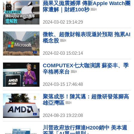
蘋果又拋震撼彈 傳新Apple Watch團
隊遭解｜財經100秒
2024-03-02 19:14:29
微軟、超微財報表現遜於預期 拖累AI
概念股
2024-02-03 15:02:14
COMPUTEX七大咖演講 蘇姿丰、季
辛格將來台
2024-03-15 17:46:48
聚落成形！陳其邁：超微研發落腳高
雄亞灣區
2024-08-23 19:22:08
川普政府放行輝達H200銷中 美本週
簽署「AI單一規則」