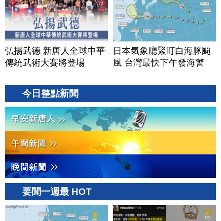
弘揚武德 新唐人全球中華
日本氣象廳緊盯白海豚颱
傳統武術大賽將登場
風 台灣最快下午發海警
今日整點新聞
要聞一週最 HOT