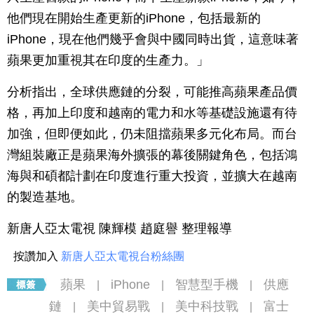
他們現在開始生產更新的iPhone，包括最新的
iPhone，現在他們幾乎會與中國同時出貨，這意味著
蘋果更加重視其在印度的生產力。」
分析指出，全球供應鏈的分裂，可能推高蘋果產品價
格，再加上印度和越南的電力和水等基礎設施還有待
加強，但即便如此，仍未阻擋蘋果多元化布局。而台
灣組裝廠正是蘋果海外擴張的幕後關鍵角色，包括鴻
海與和碩都計劃在印度進行重大投資，並擴大在越南
的製造基地。
新唐人亞太電視 陳輝模 趙庭譽 整理報導
按讚加入
新唐人亞太電視台粉絲團
蘋果
iPhone
智慧型手機
供應
|
|
|
鏈
美中貿易戰
美中科技戰
富士
|
|
|