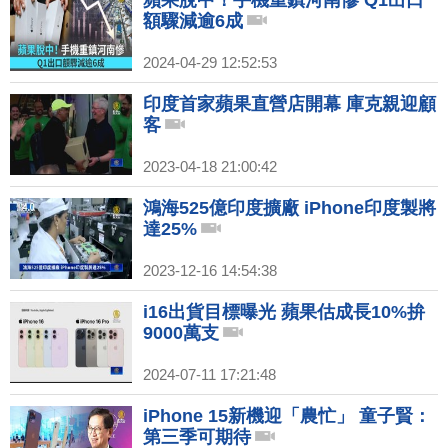
蘋果脫中！手機重鎮河南慘 Q1出口
額驟減逾6成
2024-04-29 12:52:53
印度首家蘋果直營店開幕 庫克親迎顧
客
2023-04-18 21:00:42
鴻海525億印度擴廠 iPhone印度製將
達25%
2023-12-16 14:54:38
i16出貨目標曝光 蘋果估成長10%拚
9000萬支
2024-07-11 17:21:48
iPhone 15新機迎「農忙」 童子賢：
第三季可期待