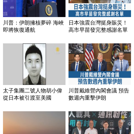
川普：伊朗擁核夢碎 海峽
日本強震台灣挺身賑災！
即將恢復通航
高市早苗發完整感謝名單
太子集團二號人物胡小偉
川普戴維營內閣會議 預告
從日本被引渡至美國
數週內重擊伊朗