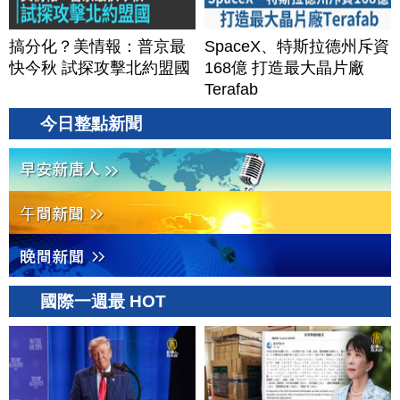
搞分化？美情報：普京最
SpaceX、特斯拉德州斥資
快今秋 試探攻擊北約盟國
168億 打造最大晶片廠
Terafab
今日整點新聞
國際一週最 HOT