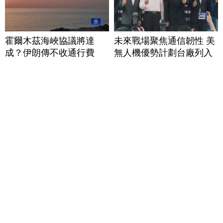
霍爾木茲海峽協議將達
未來戰場聚焦通信韌性 美
成？伊朗傳不收通行費
無人機優勢計劃台廠列入