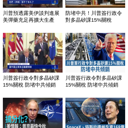
川普預透露美伊談判進展
防堵中共！川普簽行政令
美彈藥充足再擴大生產
對多晶矽課15%關稅
川普簽行政令對多晶矽課
川普簽行政令對多晶矽課
15%關稅 防堵中共傾銷
15%關稅 防堵中共傾銷