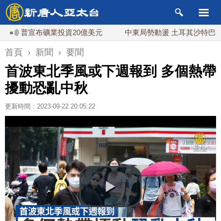
川普宣布礦業投資20億美元
中東局勢動盪 土耳其沙特巴基斯坦
首頁
›
新聞
›
要聞
首波東北季風或下週報到 多個熱帶
擾動恐亂中秋
更新時間：2023-09-22 20:05:22