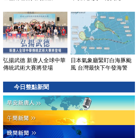
弘揚武德 新唐人全球中華
日本氣象廳緊盯白海豚颱
傳統武術大賽將登場
風 台灣最快下午發海警
今日整點新聞