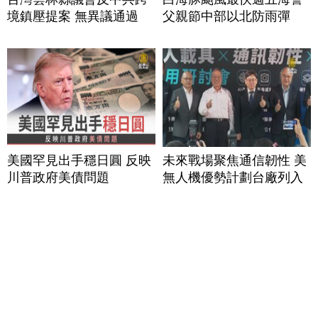
境鎮壓提案 無異議通過
父親節中部以北防雨彈
美國罕見出手穩日圓 反映
未來戰場聚焦通信韌性 美
川普政府美債問題
無人機優勢計劃台廠列入