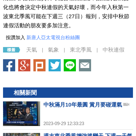
化也將會決定中秋連假的天氣好壞，而今年入秋第一
波東北季風可能在下週三（27日）報到，安排中秋節
連假活動的朋友要多加注意。
按讚加入
新唐人亞太電視台粉絲團
天氣
氣象
東北季風
中秋連假
|
|
|
相關新聞
中秋滿月10年最圓 賞月要碰運氣
2023-09-29 12:33:23