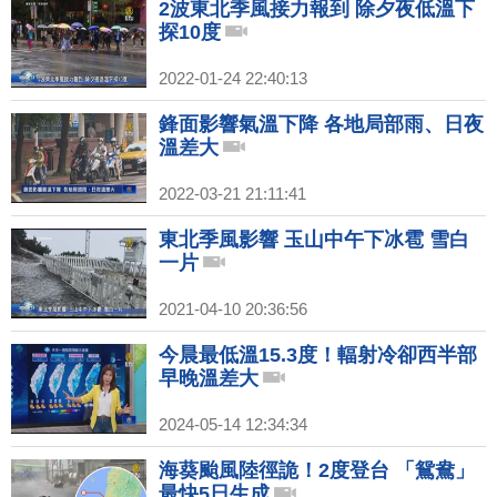
2波東北季風接力報到 除夕夜低溫下
探10度
2022-01-24 22:40:13
鋒面影響氣溫下降 各地局部雨、日夜
溫差大
2022-03-21 21:11:41
東北季風影響 玉山中午下冰雹 雪白
一片
2021-04-10 20:36:56
今晨最低溫15.3度！輻射冷卻西半部
早晚溫差大
2024-05-14 12:34:34
海葵颱風陸徑詭！2度登台 「鴛鴦」
最快5日生成