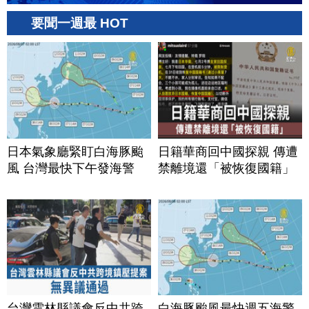
要聞一週最 HOT
日本氣象廳緊盯白海豚颱
日籍華商回中國探親 傳遭
風 台灣最快下午發海警
禁離境還「被恢復國籍」
台灣雲林縣議會反中共跨
白海豚颱風最快週五海警