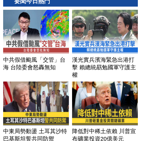
要聞今日熱門
中共假借颱風「交管」台
漢光實兵濱海緊急出港打
海 台陸委會怒轟無知
擊 賴總統勗勉國軍守護主
權
中東局勢動盪 土耳其沙特
降低對中稀土依賴 川普宣
巴基斯坦誓共同防禦
布礦業投資20億美元