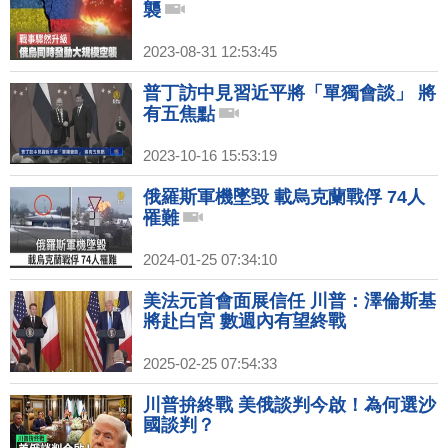
襲
2023-08-31 12:53:45
普丁訪中見習近平將「單獨會談」 將
有五焦點
2023-10-16 15:53:19
俄羅斯軍機墜毀 載烏克蘭戰俘 74人
罹難
2024-01-25 07:34:10
美法元首會面展信任 川普：澤倫斯基
將赴白宮 數週內有望終戰
2025-02-25 07:54:33
川普拚終戰 美俄談判今啟！為何選沙
國談判？