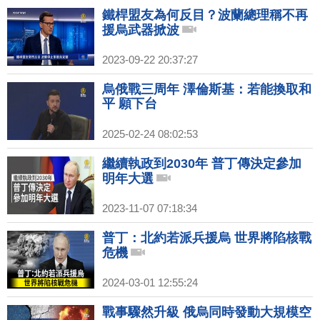
鐵桿盟友為何反目？波蘭總理稱不再
援烏武器掀波
2023-09-22 20:37:27
烏俄戰三周年 澤倫斯基：若能換取和
平 願下台
2025-02-24 08:02:53
繼續執政到2030年 普丁傳決定參加
明年大選
2023-11-07 07:18:34
普丁：北約若派兵援烏 世界將陷核戰
危機
2024-03-01 12:55:24
戰事驟然升級 俄烏同時發動大規模空