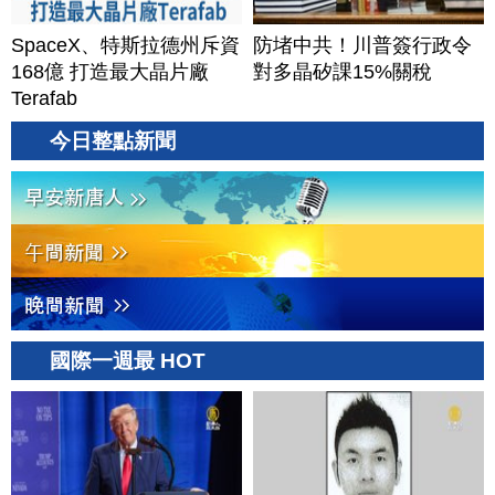
SpaceX、特斯拉德州斥資
防堵中共！川普簽行政令
168億 打造最大晶片廠
對多晶矽課15%關稅
Terafab
今日整點新聞
國際一週最 HOT