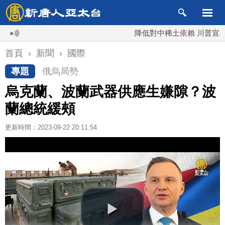
降低對中稀土依賴 川普宣布礦業投
首頁
›
新聞
›
國際
專題
俄烏局勢
烏克蘭、波蘭武器供應生嫌隙？波
蘭總統緩頰
更新時間：2023-09-22 20:11:54