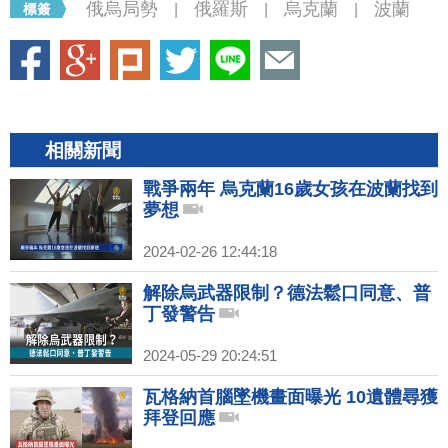
俄烏局勢
俄羅斯
烏克蘭
波蘭
|
|
|
相關新聞
戰爭兩年 烏克蘭16歲女孩在波蘭找到
夢想
2024-02-26 12:44:18
解除烏武器限制？德法鬆口同意、普
丁發警告
2024-05-29 20:24:51
瓦格納首腦墜機畫面曝光 10遺體尋獲
拜登回應