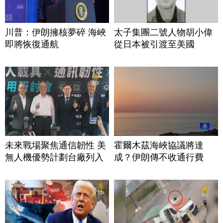
川普：伊朗擁核夢碎 海峽
太子集團二號人物胡小偉
即將恢復通航
從日本被引渡至美國
未來戰場聚焦通信韌性 美
霍爾木茲海峽協議將達
無人機優勢計劃台廠列入
成？伊朗傳不收通行費