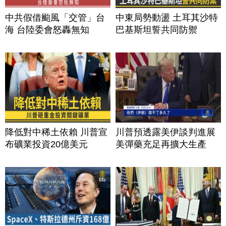
中共假借颱風「交管」台
中東局勢動盪 土耳其沙特
海 台陸委會怒轟無知
巴基斯坦誓共同防禦
降低對中稀土依賴 川普宣
川普預透露美伊談判進展
布礦業投資20億美元
美彈藥充足再擴大生產