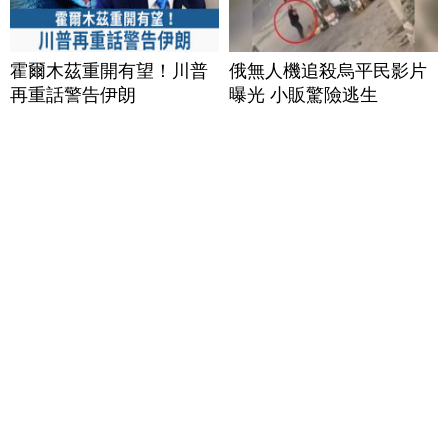
霍爾木茲重開有望！川普
俄無人機追殺烏平民影片
再重話警告伊朗
曝光 小販驚險逃生