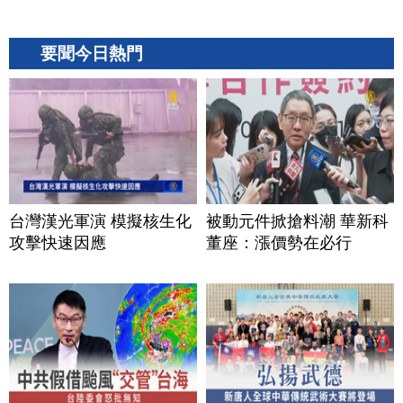
要聞今日熱門
台灣漢光軍演 模擬核生化
被動元件掀搶料潮 華新科
攻擊快速因應
董座：漲價勢在必行