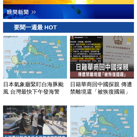
要聞一週最 HOT
日本氣象廳緊盯白海豚颱
日籍華商回中國探親 傳遭
風 台灣最快下午發海警
禁離境還「被恢復國籍」