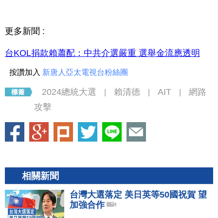
更多新聞 :
台KOL捐款賴蕭配：中共介選嚴重 選舉金流應透明
按讚加入
新唐人亞太電視台粉絲團
2024總統大選
賴清德
AIT
網路
|
|
|
攻擊
相關新聞
台灣大選落定 美日英等50國祝賀 望
加強合作