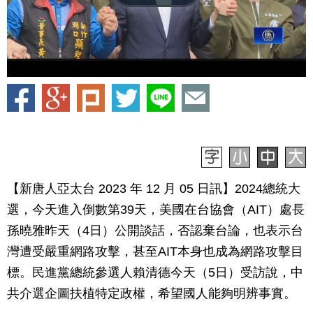
【新唐人亞太台 2023 年 12 月 05 日訊】2024總統大
選，今天進入倒數第39天，美國在台協會（AIT）處長
孫曉雅昨天（4日）公開談話，否認棄台論，也表示台
灣遭受嚴重網路攻擊，甚至AIT本身也成為網路攻擊目
標。民進黨總統參選人賴清德今天（5日）受訪說，中
共介選企圖扶植特定政權，希望國人能夠明辨事實。