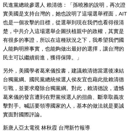
民進黨總統參選人 賴清德：「孫曉雅的說明，再次證
實美國是支持台灣的，她也說明了這場選舉裡面，AIT
也是一個攻擊的目標，從選舉到現在我們也看得很清
楚，中共介入這場選舉企圖扶植親中的政權，其實是
有很多的事證，所以在這種狀況之下，我希望我們國
人能夠明辨事實，也能夠做出最好的選擇，讓台灣的
民主可以繼續前進，獲得保障。」
另外，美國學者葛來儀投書，建議賴清德當選後凍結
台獨黨綱。國民黨總統候選人侯友宜也藉此批賴清德
引戰，並要求廢除台獨黨綱。對此，賴清德說，遺憾
葛來儀的發言遭到在野黨候選人的扭曲、斷章取義攻
擊對手。喊話要領導國家的人，基本的做法就是要誠
實面對國際評論。
新唐人亞太電視 林秋霞 台灣新竹報導