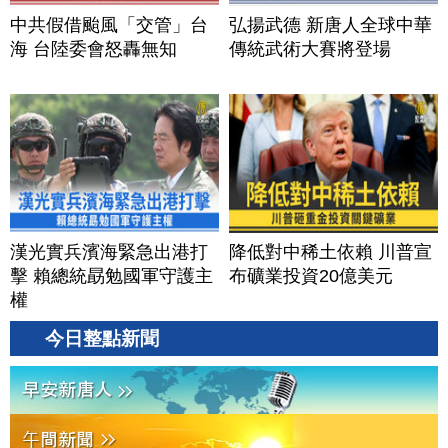
中共假借颱風「交管」台
弘揚武德 新唐人全球中華
海 台陸委會怒轟無知
傳統武術大賽將登場
漢光實兵濱海緊急出港打
降低對中稀土依賴 川普宣
擊 賴總統勗勉國軍守護主
布礦業投資20億美元
權
今日整點新聞