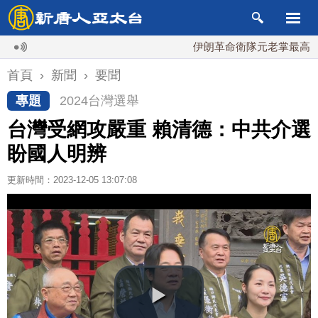
伊朗革命衛隊元老掌最高國安會 
首頁
›
新聞
›
要聞
專題
2024台灣選舉
台灣受網攻嚴重 賴清德：中共介選
盼國人明辨
更新時間：2023-12-05 13:07:08