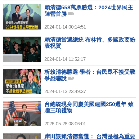
賴清德558萬票勝選：2024世界民主
陣營首勝
2024-01-14 00:14:51
賴清德當選總統 布林肯、多國政要紛
表祝賀
2024-01-14 11:52:17
析賴清德勝選 學者：台民眾不接受戰
爭恐嚇說
2024-01-13 23:49:37
台總統現身同慶美國建國250週年 致
贈三項禮物
2026-05-28 08:06:01
岸田談賴清德當選： 台灣是極為重要