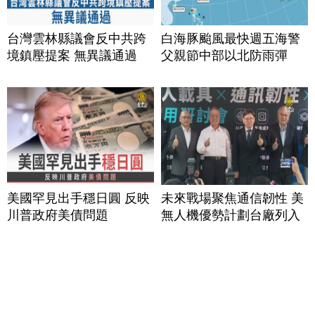
台灣雲林縣議會反中共跨
白海豚颱風最快週五海警
境鎮壓提案 無異議通過
父親節中部以北防雨彈
美國罕見出手穩日圓 反映
未來戰場聚焦通信韌性 美
川普政府美債問題
無人機優勢計劃台廠列入