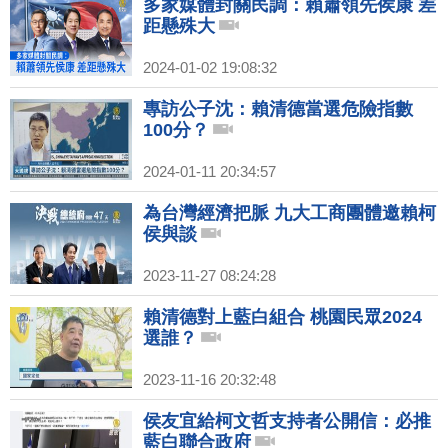
多家媒體封關民調：賴蕭領先侯康 差
距懸殊大
2024-01-02 19:08:32
專訪公子沈：賴清德當選危險指數
100分？
2024-01-11 20:34:57
為台灣經濟把脈 九大工商團體邀賴柯
侯與談
2023-11-27 08:24:28
賴清德對上藍白組合 桃園民眾2024
選誰？
2023-11-16 20:32:48
侯友宜給柯文哲支持者公開信：必推
藍白聯合政府