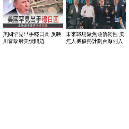
美國罕見出手穩日圓 反映
未來戰場聚焦通信韌性 美
川普政府美債問題
無人機優勢計劃台廠列入