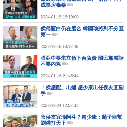
成票房毒藥
2024-01-15 19:18:00
侯稱藍白仍在磨合 韓國瑜將列不分區
第一
2023-11-18 19:12:48
張亞中要朱立倫下台負責 國民黨喊話
不要內耗
2024-01-16 21:45:44
「侯趙配」出爐 趙少康出任侯友宜副
手
2023-11-24 12:58:31
害侯友宜淪阿斗？趙少康：趙子龍幫
劉備打天下