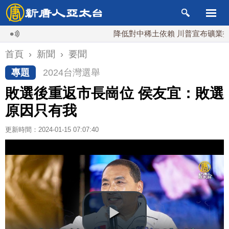
降低對中稀土依賴 川普宣布礦業投資20
首頁
›
新聞
›
要聞
專題
2024台灣選舉
敗選後重返市長崗位 侯友宜：敗選
原因只有我
更新時間：2024-01-15 07:07:40