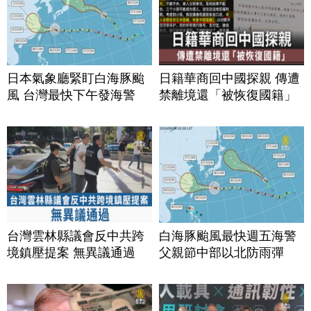
日本氣象廳緊盯白海豚颱
日籍華商回中國探親 傳遭
風 台灣最快下午發海警
禁離境還「被恢復國籍」
台灣雲林縣議會反中共跨
白海豚颱風最快週五海警
境鎮壓提案 無異議通過
父親節中部以北防雨彈