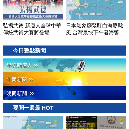
弘揚武德 新唐人全球中華
日本氣象廳緊盯白海豚颱
傳統武術大賽將登場
風 台灣最快下午發海警
今日整點新聞
要聞一週最 HOT