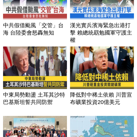
中共假借颱風「交管」台
漢光實兵濱海緊急出港打
海 台陸委會怒轟無知
擊 賴總統勗勉國軍守護主
權
中東局勢動盪 土耳其沙特
降低對中稀土依賴 川普宣
巴基斯坦誓共同防禦
布礦業投資20億美元