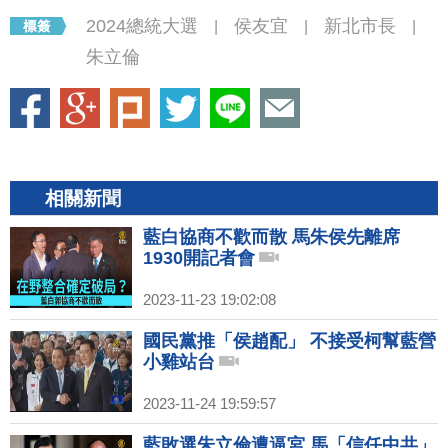
2024總統大選
侯友宜
新北市長
|
|
|
朱立倫
相關新聞
藍白協商不歡而散 馬朱侯先離席
1930開記者會
2023-11-23 19:02:08
國民黨推「侯趙配」 不接受柯幫藍營
小雞站台
2023-11-24 19:59:57
藍敗選朱立倫遭逼宮 馬「信任中共」