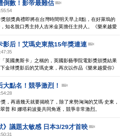
禮倒數！影帝最難估
:55:54
卡獎頒獎典禮即將在台灣時間明天早上8點，在好萊塢的
行，知名脫口秀主持人吉米金莫擔任主持人。《樂來越愛
卡獎14項提名追平《鐵達尼號》紀錄，有機會奪得《最
一舉橫掃今年的奧斯卡獎。但根據今年奧斯卡獎賭盤，今
卡影后！艾瑪史東熬15年獎連連
難預估。
:47:35
有「英國奧斯卡」之稱的，英國影藝學院電影獎頒獎結果
拿下金球獎影后的艾瑪史東，再次以作品《樂來越愛你》
；從影15年的她，這個月底還要問鼎奧斯卡影后。
后大點名！競爭激烈！
:54:28
卡獎，再過幾天就要揭曉了，除了來勢洶洶的艾瑪·史東，
翠普 和 娜塔莉波曼共同角逐，競爭非常激烈。
》議題太敏感 日本3/29才首映
:50:31