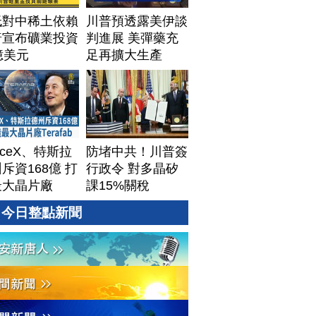
低對中稀土依賴
川普預透露美伊談
普宣布礦業投資
判進展 美彈藥充
億美元
足再擴大生產
aceX、特斯拉
防堵中共！川普簽
斥資168億 打
行政令 對多晶矽
最大晶片廠
課15%關稅
afab
今日整點新聞