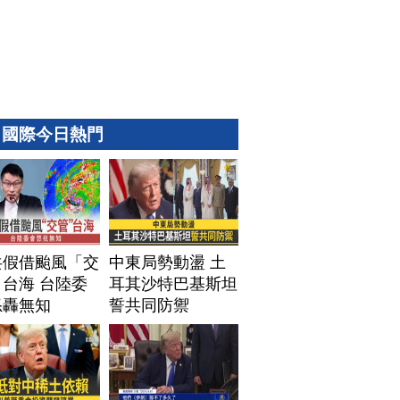
國際今日熱門
共假借颱風「交
中東局勢動盪 土
台海 台陸委
耳其沙特巴基斯坦
怒轟無知
誓共同防禦