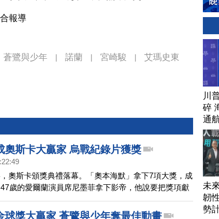
綜合報導
蒼鷺與少年
諾蘭
宮崎駿
艾瑪史東
|
|
|
川
碎 
通
成奧斯卡大贏家 烏戰紀錄片獲獎
:22:49
，奧斯卡頒獎典禮落幕。「奧本海默」拿下7項大獎，成
未
47歲的愛爾蘭演員席尼墨菲拿下影帝，他說要把獎項獻
韌性
者。另外，奧斯卡最佳紀錄長片，由烏克蘭電影拿下，製
勢
表示，他寧願以這座獎盃換得他的國家無戰事。
金球獎大贏家 蒼鷺與少年奪最佳動畫