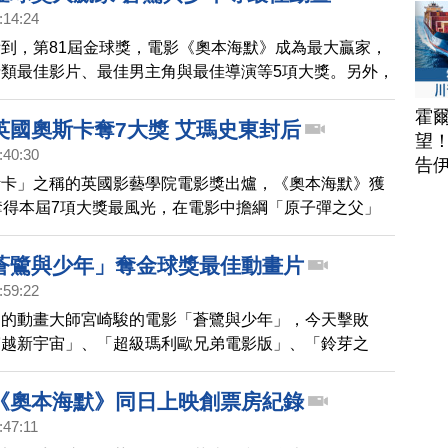
:14:24
到，第81屆金球獎，電影《奧本海默》成為最大贏家，
類最佳影片、最佳男主角與最佳導演等5項大獎。另外，
則由宮崎駿電影《蒼鷺與少年》奪得，吉卜力工作室製作
霍
個好消息，能為近期的日本帶來點笑容。
英國奧斯卡奪7大獎 艾瑪史東封后
望
:40:30
告
斯卡」之稱的英國影藝學院電影獎出爐，《奧本海默》獲
奪得本屆7項大獎最風光，在電影中擔綱「原子彈之父」
席尼墨菲奪下影帝、克里斯多福諾蘭拿下最佳導演。另
史東以黑色喜劇《可憐的東西》奪下影后。她2017年就
蒼鷺與少年」奪金球獎最佳動畫片
越愛你》拿下同個獎項。電影《可憐的東西》則奪得本屆
:59:22
項大獎。
旬的動畫大師宮崎駿的電影「蒼鷺與少年」，今天擊敗
穿越新宇宙」、「超級瑪利歐兄弟電影版」、「鈴芽之
金球獎頒獎典禮獲頒「最佳動畫片獎」。「蒼鷺與少年」
日本電影產業可說是莫大的鼓舞，並一改這個獎項歷年來
《奧本海默》同日上映創票房紀錄
斯與迪士尼動畫輪流稱霸的局面。
:47:11