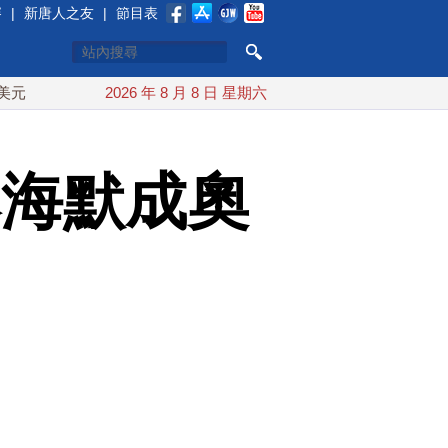
賽
|
新唐人之友
|
節目表
中東局勢動盪 土耳其沙特巴基斯坦誓共同防禦
2026 年 8 月 8 日 星期六
漢光實兵濱海
本海默成奧