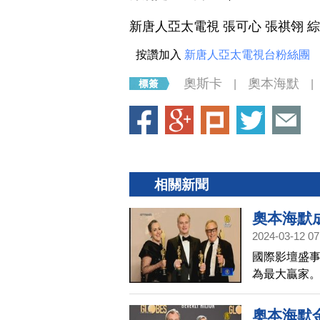
新唐人亞太電視 張可心 張祺翎 
按讚加入
新唐人亞太電視台粉絲團
奧斯卡
奧本海默
|
|
相關新聞
奧本海默
2024-03-12 07
國際影壇盛事
為最大贏家。
給和平締造
作人柴諾夫
奧本海默