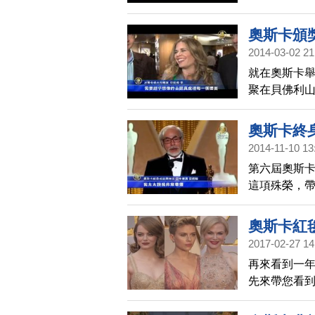
榮。宮崎駿
篇。
奧斯卡頒
2014-03-02 21
就在奧斯卡
聚在貝佛利山
片，將角逐
奧斯卡終
2014-11-10 13
第六屆奧斯
這項殊榮，
奧斯卡紅
2017-02-27 14
再來看到一
先來帶您看
香檳色刺繡