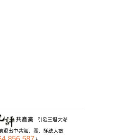
引發三退大潮
前退出中共黨、團、隊總人數
64,856,587
人