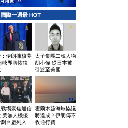
國際一週最 HOT
普：伊朗擁核夢
太子集團二號人物
海峽即將恢復
胡小偉 從日本被
航
引渡至美國
來戰場聚焦通信
霍爾木茲海峽協議
 美無人機優
將達成？伊朗傳不
計劃台廠列入
收通行費