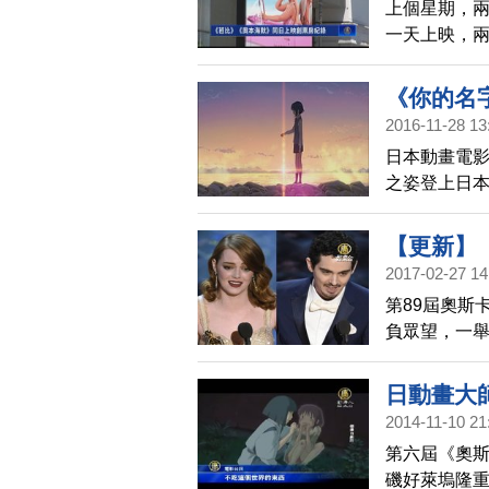
上個星期，
一天上映，兩
票房紀錄。業
影。
《你的名
2016-11-28 13
日本動畫電
之姿登上日
燒到台灣及
式提名。
【更新】
2017-02-27 14
第89屆奧斯
負眾望，一
配樂等六項大
成為有史以來
日動畫大
大獎最佳影
2014-11-10 21
錯卡，頒錯
第六屆《奧斯
磯好萊塢隆