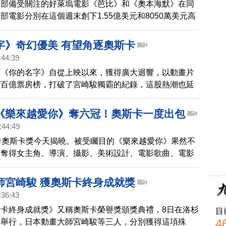
兩部備受關注的好萊塢電影《芭比》和《奧本海默》在同
部電影分別在這個週末創下1.55億美元和8050萬美元高
界估計，有20萬人在同一天，一口氣看完了這兩部電
字》奇幻優美 有望角逐奧斯卡
:44:39
影《你的名字》自從上映以來，獲得廣大迴響，以動畫片
本百億票房榜，打破了宮崎駿獨霸的紀錄，這股熱潮也延
全球各地，更通過了奧斯卡最佳動畫片初選，可望贏得正
《樂來越愛你》奪六冠！奧斯卡一度出包
:44:49
卡奧斯卡獎今天揭曉。被受矚目的《樂來越愛你》果然不
舉奪得女主角、導演、攝影、美術設計、電影歌曲、電影
獎，是本屆最大贏家。其中達米恩查澤雷以32歲之姿，
最年輕的導演得主，寫下奧斯卡89年來的新紀錄！至於
師宮崎駿 獲奧斯卡終身成就獎
片則擺烏龍，一度先頒給《樂來越愛你》，最後卻發現拿
:36:43
人了。
卡終身成就獎》又稱奧斯卡榮譽獎頒獎典禮，8日在洛杉
目
4
重舉行，日本動畫大師宮崎駿等三人，分別獲得這項殊