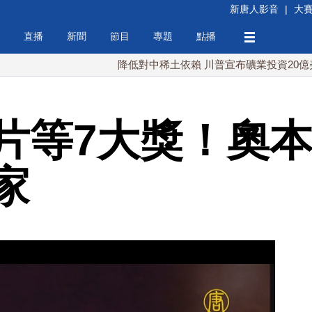
新唐人影音
|
大
直播
新聞
節目
專題
點播
降低對中稀土依賴 川普宣布礦業投資20億美元
片等7大獎！奧
家