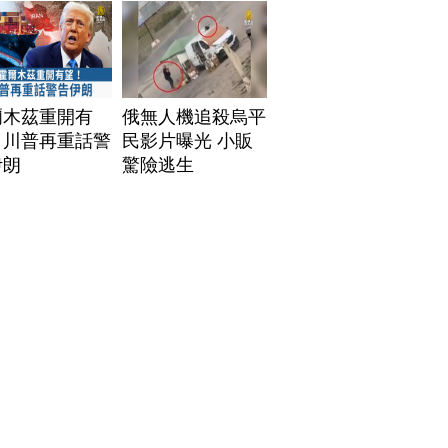
爾木茲重開有
俄無人機追殺烏平
！川普再重話警
民影片曝光 小販
伊朗
驚險逃生