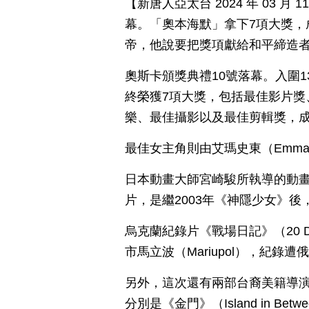
【新唐人亞太台 2024 年 03 
幕。「奧本海默」拿下7項大獎，
帝，他說要把獎項獻給和平締造
奧斯卡頒獎典禮10號落幕。入圍13
終榮獲7項大獎，包括最佳影片獎
樂、最佳攝影以及最佳剪輯獎，
最佳女主角則由艾瑪史東（Emma
日本動畫大師宮崎駿所執導的動
片，是繼2003年《神隱少女》
烏克蘭紀錄片《戰場日記》（20 Day
市馬立波（Mariupol），紀錄
另外，這次還有兩部台裔美籍導
分別是《金門》（Island in B