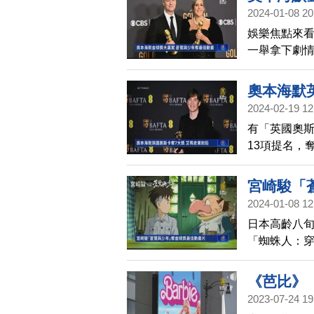
2024-01-08 20
娛樂焦點來看
一舉拿下劇情
最佳動畫片
人也希望這
奧本海默
2024-02-19 12
有「英國奧
13項提名，
奧本海默的
外，演員艾瑪
宮崎駿「
曾以《樂來
2024-01-08 12
英國奧斯卡5
日本高齡八
「蜘蛛人：
旅」等，在
的勝出，對
《芭比》
大多由皮克
2023-07-24 19