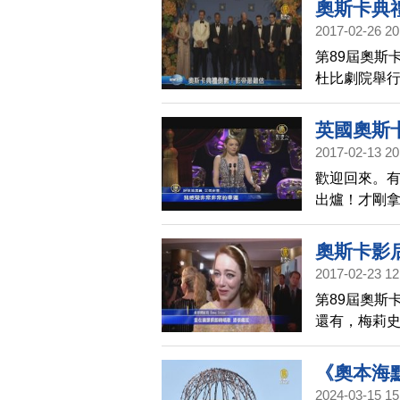
奧斯卡典
2017-02-26 20
第89屆奧斯
杜比劇院舉
你》入圍奧斯
佳影片》並
英國奧斯
年的影帝最
2017-02-13 20
歡迎回來。
出爐！才剛
拿下影后寶座
奧斯卡影
2017-02-23 12
第89屆奧斯
還有，梅莉史
《奧本海默
2024-03-15 15