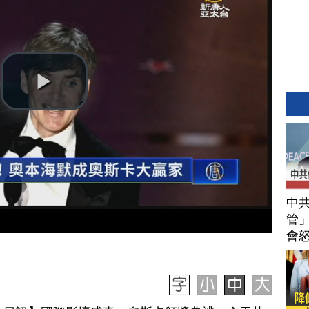
中
管」
會