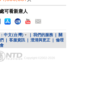
處可看新唐人
：
中文(台灣)
|
我們的服務
|
關
們
|
客服資訊
|
澄清與更正
|
倫理
會
Copyright ©2002-2026