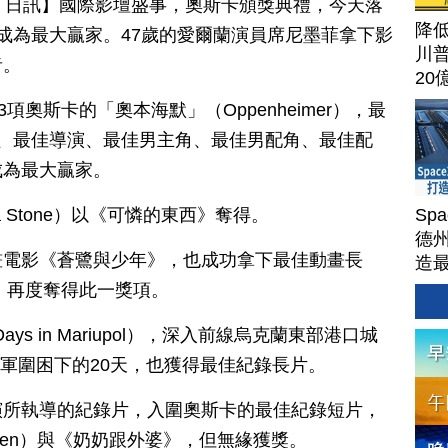
月 11 日訊】國際影壇盛事，奧斯卡頒獎典禮，今天落
降
成為最大贏家。47歲的愛爾蘭演員席尼墨菲拿下影
川
者。
20
項奧斯卡的「奧本海默」（Oppenheimer），最
、最佳導演、最佳男主角、最佳男配角、最佳配
成為最大贏家。
Sp
 Stone）以《可憐的東西》奪得。
德州
畫電影《蒼鷺與少年》，也成功拿下最佳動畫長
造
Ter
後，再度奪得此一獎項。
s in Mariupol），深入前線烏克蘭東部港口城
遭俄軍圍困下的20天，也獲得最佳紀錄長片。
演所執導的紀錄片，入圍奧斯卡的最佳紀錄短片，
etween）與《奶奶跟外婆》，但無緣獲獎。