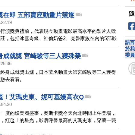
說，雖然今後不會再創作長篇作品，但會盡所能創作短
隨
獎在即 五部賣座動畫片競逐
:22:19
舉行頒獎典禮前，代表現今動畫電影最高水平的製片人歡
莊，包括冰雪奇緣、神偷奶爸2、克魯家族在內的5部影
語言
本屆奧斯卡最佳動畫片獎。
於我
委員
身成就獎 宮崎駿等三人獲殊榮
:25:36
卡終身成就獎出爐，日本著名動畫大師宮崎駿等三人獲得
帶您去看看。
毯！艾瑪史東、妮可基嫚高衣Q
:54:30
年一度的娛樂圈盛事，奧斯卡獎今天台北時間上午登場，
到，紅毯上的星光，影后呼聲最高的艾瑪史東，穿著一襲
禮服，裙襬層層流蘇展現飄逸感。