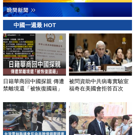
中國一週最 HOT
日籍華商回中國探親 傳遭
被問資助中共病毒實驗室
禁離境還「被恢復國籍」
福奇在美國會拒答百次