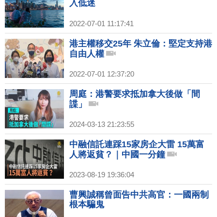
入低迷
2022-07-01 11:17:41
港主權移交25年 朱立倫：堅定支持港
自由人權
2022-07-01 12:37:20
周庭：港警要求抵加拿大後做「間
諜」
2024-03-13 21:23:55
中融信託連踩15家房企大雷 15萬富
人將返貧？｜中國一分鐘
2023-08-19 19:36:04
曹興誠稱曾面告中共高官：一國兩制
根本騙鬼