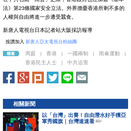
法》第23條國家安全立法。外界擔憂香港所剩不多的
人權與自由將進一步遭受蠶食。
新唐人電視台日本記者站大阪採訪報導
按讚加入
新唐人亞太電視台粉絲團
周庭
香港
一國兩制
雨傘運動
|
|
|
|
香港民主人士
中共迫害
|
相關新聞
以「台灣」出賽！自由潛水好手獲亞
軍秀國旗｜台灣速速看