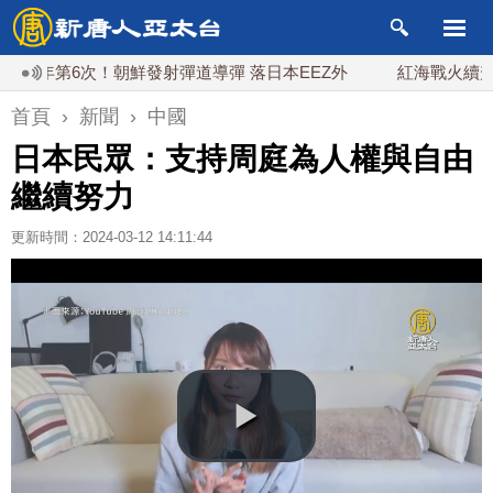
第6次！朝鮮發射彈道導彈 落日本EEZ外
紅海戰火續升溫 也
首頁
›
新聞
›
中國
日本民眾：支持周庭為人權與自由
繼續努力
更新時間：2024-03-12 14:11:44