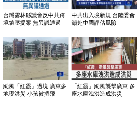
台灣雲林縣議會反中共跨
中共出入境新規 台陸委會
境鎮壓提案 無異議通過
籲赴中國評估風險
颱風「紅霞」過境 廣東多
「紅霞」颱風襲擊廣東 多
地現洪災 小孩被捲飛
座水庫洩洪造成洪災