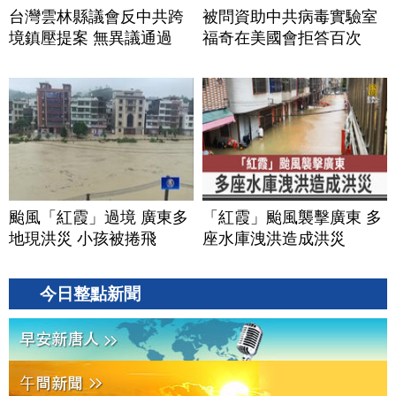
台灣雲林縣議會反中共跨
被問資助中共病毒實驗室
境鎮壓提案 無異議通過
福奇在美國會拒答百次
颱風「紅霞」過境 廣東多
「紅霞」颱風襲擊廣東 多
地現洪災 小孩被捲飛
座水庫洩洪造成洪災
今日整點新聞