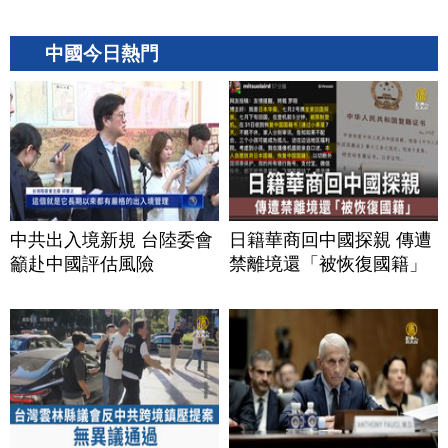
中國今日熱門
中共出入境新規 台陸委會
日籍華商回中國探親 傳遭
籲赴中國評估風險
禁離境還「被恢復國籍」