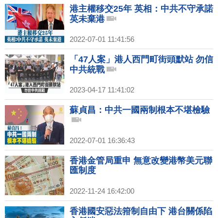
港主權移交25年 英相：中共不守承諾
英未棄港
2022-07-01 11:41:56
「47人案」港人西門町街頭默站 勿信
中共統戰
2023-04-17 11:41:02
蘇貞昌：中共一國兩制根本不堪檢驗
2022-07-01 16:36:43
香港金管局重申 無意改變港幣美元聯
匯制度
2022-11-24 16:42:00
香港國安惡法箝制自由下 港台關係陷