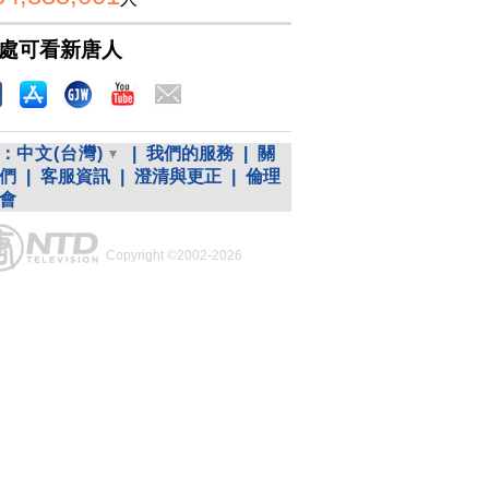
處可看新唐人
：
中文(台灣)
|
我們的服務
|
關
們
|
客服資訊
|
澄清與更正
|
倫理
會
Copyright ©2002-2026