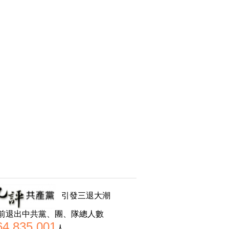
引發三退大潮
前退出中共黨、團、隊總人數
64,835,001
人