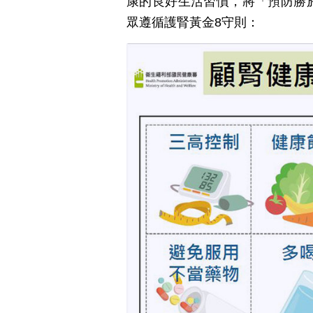
康的良好生活習慣，將「預防勝
眾遵循護腎黃金8守則：