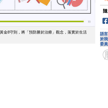
隨
黃金8守則，將「預防勝於治療」觀念，落實於生活
語言
於我
委員