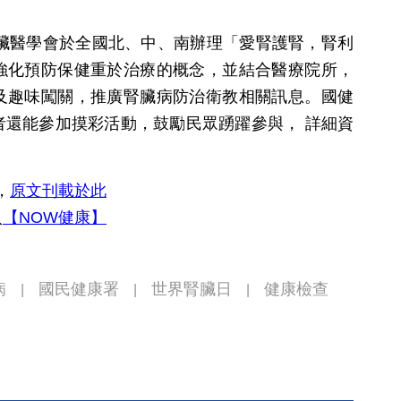
腎臟醫學會於全國北、中、南辦理「愛腎護腎，腎利
強化預防保健重於治療的概念，並結合醫療院所，
及趣味闖關，推廣腎臟病防治衛教相關訊息。國健
者還能參加摸彩活動，鼓勵民眾踴躍參與， 詳細資
，
原文刊載於此
入
【NOW健康】
病
國民健康署
世界腎臟日
健康檢查
|
|
|