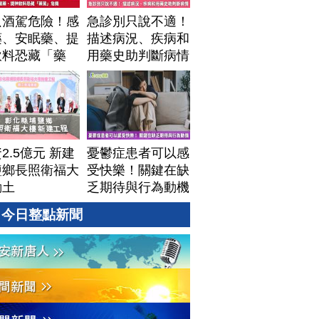
只酒駕危險！感
急診別只說不適！
藥、安眠藥、提
描述病況、疾病和
飲料恐藏「藥
用藥史助判斷病情
」危機
2.5億元 新建
憂鬱症患者可以感
鹽鄉長照衛福大
受快樂！關鍵在缺
動土
乏期待與行為動機
今日整點新聞