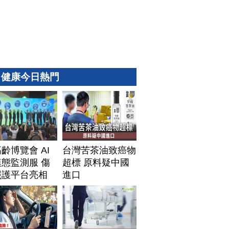
健康今日熱門
齡博覽會 AI
台灣苦茶油致癌物
態監測服 傷
超標 原料疑中國
照護平台亮相
進口