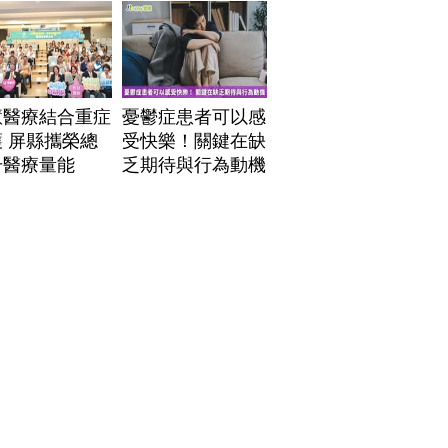
」危機
慧醫療結合重症
憂鬱症患者可以感
 屏縣攜榮總
受快樂！關鍵在缺
升醫療量能
乏期待與行為動機