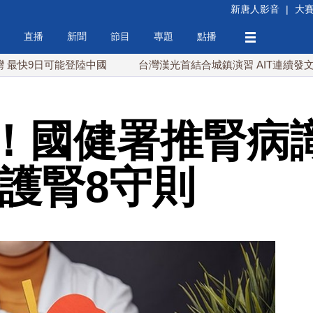
新唐人影音
|
大
直播
新聞
節目
專題
點播
可能登陸中國
台灣漢光首結合城鎮演習 AIT連續發文讚「韌性
！國健署推腎病
實護腎8守則