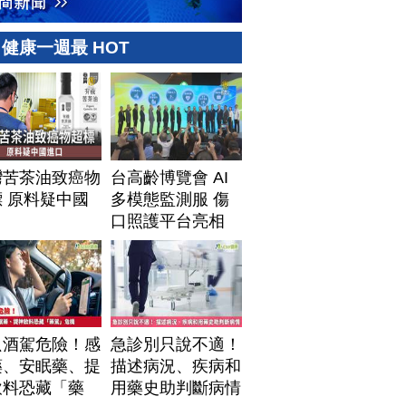
健康一週最 HOT
灣苦茶油致癌物
台高齡博覽會 AI
 原料疑中國
多模態監測服 傷
口
口照護平台亮相
只酒駕危險！感
急診別只說不適！
藥、安眠藥、提
描述病況、疾病和
飲料恐藏「藥
用藥史助判斷病情