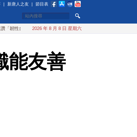
賽
|
新唐人之友
|
節目表
台灣」
搞分化？美情報：普京最快今秋 試探攻擊北約盟國
2026 年 8 月 8 日 星期六
識能友善