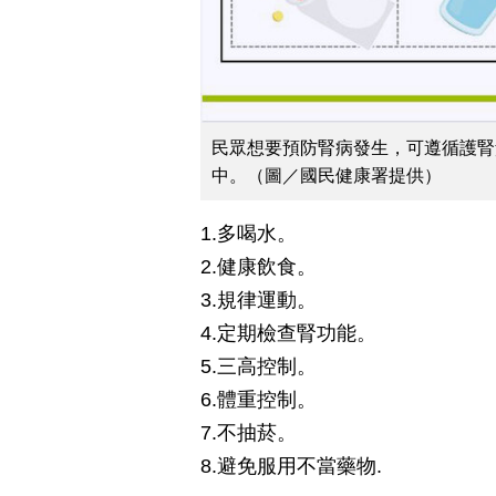
民眾想要預防腎病發生，可遵循護腎
中。（圖／國民健康署提供）
1.多喝水。
2.健康飲食。
3.規律運動。
4.定期檢查腎功能。
5.三高控制。
6.體重控制。
7.不抽菸。
8.避免服用不當藥物.