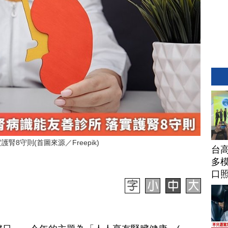
8守則(首圖來源／Freepik)
台高
多模
口