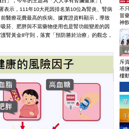
臟日」，今年的主題為「人人享有腎臟健康」(
不
 )。國民健康署表示，111年10大死因排名第10位為腎炎、腎病
冒
目前醫療花費最高的疾病。據實證資料顯示，導致
神
時吸菸、肥胖與不當藥物使用也是腎功能變差的因
駕
護腎黃金8守則，落實「預防勝於治療」的觀念，
斥資
埔
樓