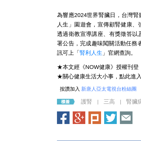
為響應2024世界腎臟日，台灣
人生」園遊會，宣傳顧腎健康、
透過衛教宣導講座、有獎徵答以
署公告，完成趣味闖關活動任務
訊可上「
腎利人生
」官網查詢。
★本文經《NOW健康》授權刊登
★關心健康生活大小事，點此進
按讚加入
新唐人亞太電視台粉絲團
護腎
三高
腎臟
|
|