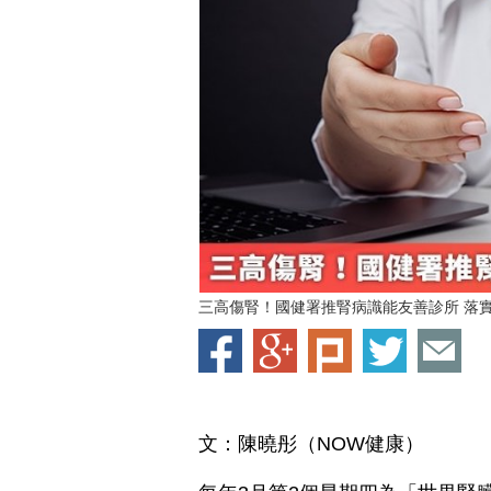
三高傷腎！國健署推腎病識能友善診所 落實護腎
文：陳曉彤（NOW健康）