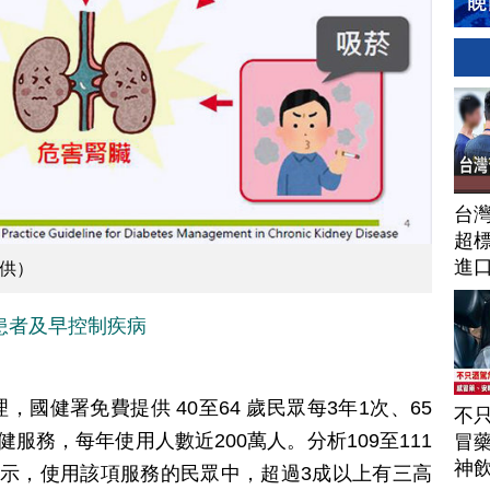
台
超標
進
供）
患者及早控制疾病
國健署免費提供 40至64 歲民眾每3年1次、65
不
服務，每年使用人數近200萬人。分析109至111
冒
神
顯示，使用該項服務的民眾中，超過3成以上有三高