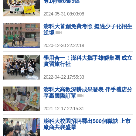
奪1特金8金5銀
2024-05-31 08:03:08
澎科大首創免費考照 挺過少子化招生
逆境
2020-12-30 22:22:18
學用合一！澎科大攜手雄獅集團 成立
實習旅行社
2022-04-22 17:55:33
澎科大高教深耕成果發表 伴手禮店分
享贏國際訂單
2021-12-17 22:15:31
澎科大校園招聘釋出500個職缺 上市
廠商共襄盛舉