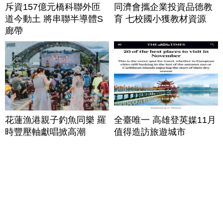
斥資157億元橋科聯外匝
同濟會攜企業投資品德教
道今動土 將串聯半導體S
育 七校國小獲教材資源
廊帶
花蓮漁港親子釣魚同樂 羅
全臺唯一 高雄登英媒11月
時豐壓軸獻唱掀高潮
值得造訪旅遊城市