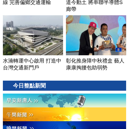
線 完善偏鄉交通運輸
道今動土 將串聯半導體S
廊帶
水湳轉運中心啟用 打造中
彰化推身障中秋禮盒 藝人
台灣交通新門戶
康康掏腰包助弱勢
今日整點新聞