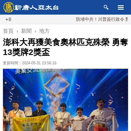
防堵中共！川普簽行政令 對多晶矽課15
首頁
›
新聞
›
地方
澎科大再獲美食奧林匹克殊榮 勇奪
13獎牌2獎盃
更新時間：2024-05-31 23:56:16