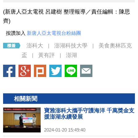
(新唐人亞太電視 呂建樹 整理報導／責任編輯：陳思
齊)
按讚加入
新唐人亞太電視台粉絲團
澎科大
澎湖科技大學
美食奧林匹克
|
|
盃
黃有評
澎湖
|
|
相關新聞
寶雅澎科大攜手守護海洋 千萬獎金支
援澎湖永續發展
2024-01-20 15:49:40