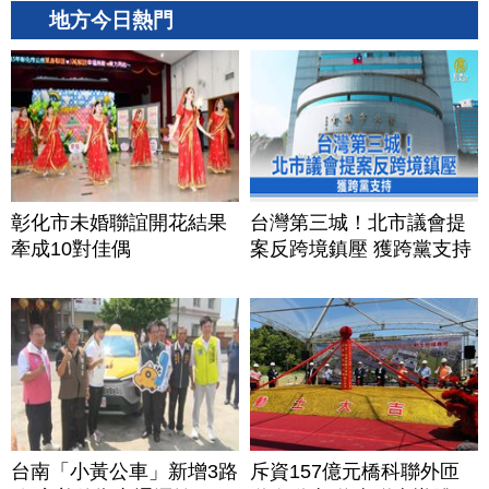
地方今日熱門
彰化市未婚聯誼開花結果
台灣第三城！北市議會提
牽成10對佳偶
案反跨境鎮壓 獲跨黨支持
台南「小黃公車」新增3路
斥資157億元橋科聯外匝