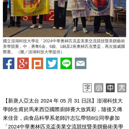
國立澎湖科技大學在「2024中華奧林匹克盃美業交流競技暨美饌藝術
美學競賽」中，勇奪6金、6銀、1銅及2座奧林匹克獎盃，再次揚威國
際賽。 （圖／澎湖科技大學提供）
【新唐人亞太台 2024 年 05 月 31 日訊】澎湖科技大
學師生甫於馬來西亞國際廚師賽大放異彩，隨後又傳
來佳音，由食品科學系老師許志弘帶領8位同學參加
「2024中華奧林匹克盃美業交流競技暨美饌藝術美學