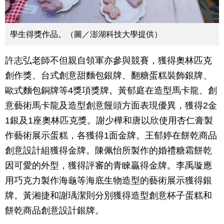
學生得獎作品。（圖／澎湖科技大學提供）
許志弘老師不但親自領軍亦參與競賽，獲得奧林匹克
創作獎、台式創意甜麵包銀牌、翻糖蛋糕裝飾銀牌、
歐式麵包銅牌等4獎項獎牌。黃郁庭在造型馬卡龍、創
意藝術馬卡龍及造型創意饅頭方面表現優異，獲得2金
1銀及1座奧林匹克獎。謝少樺和唐以欣使用杏仁膏製
作藝術展示蛋糕，各獲得1面金牌。王郁婷在餅乾商品
創意設計組獲得金牌。陳佩怡所製作的婚禮糖霜餅乾
因可愛的外型，獲得評審的青睞贏得金牌。李禹璇應
用巧克力製作海龜等海底生物造型的藝術展示獲得銀
牌。黃湘捷和謝瑀潔則分別獲得造型創意杯子蛋糕和
餅乾商品創意設計銀牌。