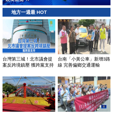
地方一週最 HOT
台灣第三城！北市議會提
台南「小黃公車」新增3路
案反跨境鎮壓 獲跨黨支持
線 完善偏鄉交通運輸