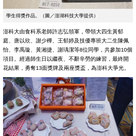
學生得獎作品。（圖／澎湖科技大學提供）
澎科大由食科系老師許志弘領軍，帶領大四生黃郁
庭、唐以欣、謝少樺、王郁婷及技優專班大二生陳佩
怡、李禹璇、黃湘捷、謝瑀潔等8位同學，共參加10個
項目。經過師生日以繼夜、不辭辛勞的練習，最終開
花結果，勇奪13面獎牌及兩座獎盃，為澎科大爭光。