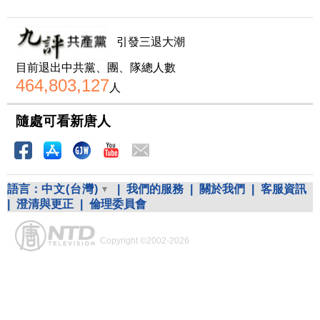
引發三退大潮
目前退出中共黨、團、隊總人數
464,803,127
人
隨處可看新唐人
語言：
中文(台灣)
|
我們的服務
|
關於我們
|
客服資訊
|
澄清與更正
|
倫理委員會
Copyright ©2002-2026