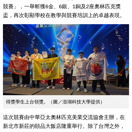
競賽」，一舉斬獲6金、6銀、1銅及2座奧林匹克獎
盃，再次彰顯學校在教學與競賽培訓上的卓越表現。
得獎學生上台領獎。（圖／澎湖科技大學提供）
這次競賽由中華亞太奧林匹克美業交流協會主辦，在
新北市新莊的頤品大飯店隆重舉行。除了台灣之外，