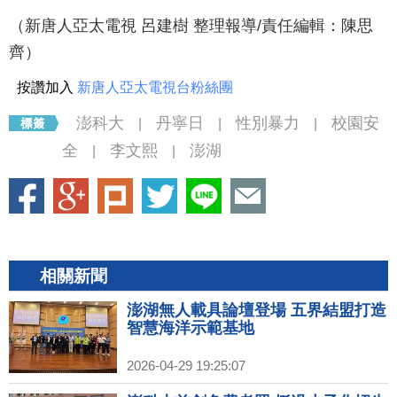
（新唐人亞太電視 呂建樹 整理報導/責任編輯：陳思
齊）
按讚加入
新唐人亞太電視台粉絲團
澎科大
丹寧日
性別暴力
校園安
|
|
|
全
李文熙
澎湖
|
|
相關新聞
澎湖無人載具論壇登場 五界結盟打造
智慧海洋示範基地
2026-04-29 19:25:07