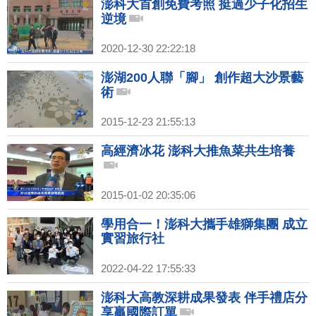
澎科大首創免費考照 挺過少子化招生
逆境
2020-12-30 22:22:18
澎湖200人聯「腳」 創作超大沙景藝
術
2015-12-23 21:55:13
高經濟冰花 澎科大推魚菜共生培養
2015-01-02 20:35:06
學用合一！澎科大攜手雄獅集團 成立
實習旅行社
2022-04-22 17:55:33
澎科大高教深耕成果發表 伴手禮店分
享贏國際訂單