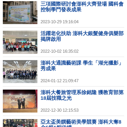
三項國際研討會澎科大齊登場 國科會
控制學門發表成果
2023-10-29 19:16:04
活躍老化扶助 澎科大銀髮健身俱樂部
揭牌啟用
2022-10-02 16:35:02
澎科大通識藝術課 學生「湖光獵影」
秀成果
2024-01-12 21:09:47
澎科大餐旅管理系徐銘隆 獲教育部第
18屆技職之光
2022-12-30 12:15:53
亞太盃美饌藝術美學競賽 澎科大奪8