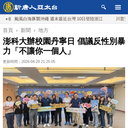
颱風白海豚襲沖繩 週末最近台灣 10日登陸浙江
川普預透露
首頁
›
新聞
›
地方
澎科大辦校園丹寧日 倡議反性別暴
力「不讓你一個人」
更新時間：2026-04-29 21:25:05