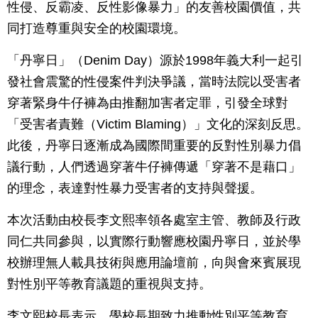
性侵、反霸凌、反性影像暴力」的友善校園價值，共
同打造尊重與安全的校園環境。
「丹寧日」（Denim Day）源於1998年義大利一起引
發社會震驚的性侵案件判決爭議，當時法院以受害者
穿著緊身牛仔褲為由推翻加害者定罪，引發全球對
「受害者責難（Victim Blaming）」文化的深刻反思。
此後，丹寧日逐漸成為國際間重要的反對性別暴力倡
議行動，人們透過穿著牛仔褲傳遞「穿著不是藉口」
的理念，表達對性暴力受害者的支持與聲援。
本次活動由校長李文熙率領各處室主管、教師及行政
同仁共同參與，以實際行動響應校園丹寧日，並於學
校辦理無人載具技術與應用論壇前，向與會來賓展現
對性別平等教育議題的重視與支持。
李文熙校長表示，學校長期致力推動性別平等教育，