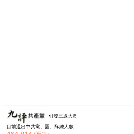
引發三退大潮
目前退出中共黨、團、隊總人數