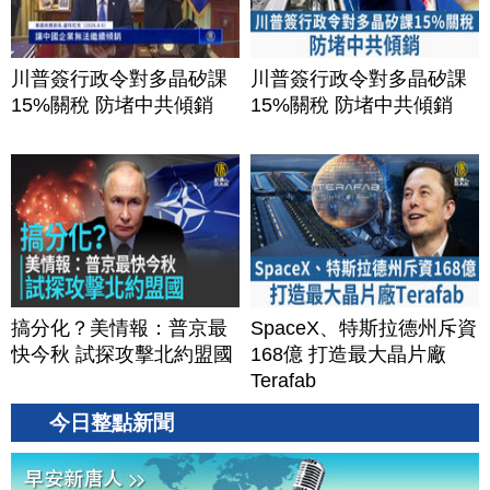
川普簽行政令對多晶矽課
川普簽行政令對多晶矽課
15%關稅 防堵中共傾銷
15%關稅 防堵中共傾銷
搞分化？美情報：普京最
SpaceX、特斯拉德州斥資
快今秋 試探攻擊北約盟國
168億 打造最大晶片廠
Terafab
今日整點新聞