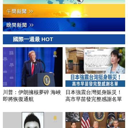
國際一週最 HOT
川普：伊朗擁核夢碎 海峽
日本強震台灣挺身賑災！
即將恢復通航
高市早苗發完整感謝名單