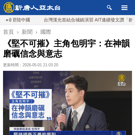
登陸中國
台灣漢光首結合城鎮演習 AIT連續發文讚「韌性台灣
首頁
›
新聞
›
國際
《堅不可摧》主角包明宇：在神韻
磨礪信念與意志
更新時間：2026-05-01 21:03:20