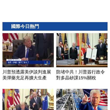
國際今日熱門
川普預透露美伊談判進展
防堵中共！川普簽行政令
美彈藥充足再擴大生產
對多晶矽課15%關稅