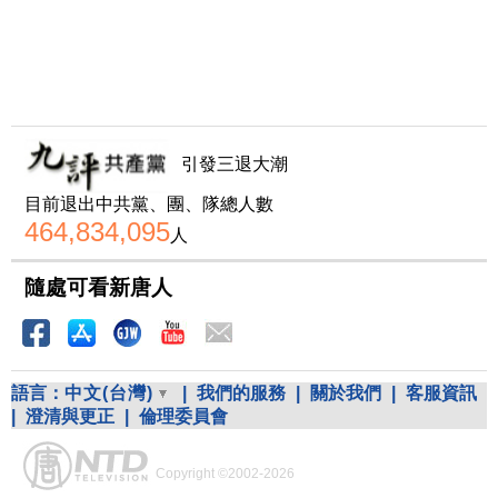
引發三退大潮
目前退出中共黨、團、隊總人數
464,834,095
人
隨處可看新唐人
語言：
中文(台灣)
|
我們的服務
|
關於我們
|
客服資訊
|
澄清與更正
|
倫理委員會
Copyright ©2002-2026