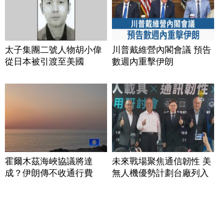
太子集團二號人物胡小偉
川普戴維營內閣會議 預告
從日本被引渡至美國
數週內重擊伊朗
霍爾木茲海峽協議將達
未來戰場聚焦通信韌性 美
成？伊朗傳不收通行費
無人機優勢計劃台廠列入