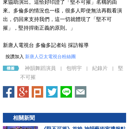
來協助演出。這恰好印證了「堅不可摧」名稱的由
來。多倫多的情況也一樣，很多人即使無法再觀看演
出，仍回來支持我們，這一切就體現了「堅不可
摧」，堅持捍衛正義的原則。」
新唐人電視台 多倫多記者站 採訪報導
按讚加入
新唐人亞太電視台粉絲團
神韻舞蹈演員
包明宇
紀錄片
堅
|
|
|
不可摧
相關新聞
《堅不可摧》首映 神韻藝術家禮服點