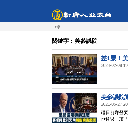
關鍵字：美參議院
差1票！
2024-02-08 19
美參議院
2021-05-27 20
繼日前拜登要
也通過一項「
議員霍利（Jo