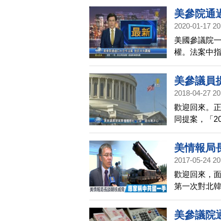
案要求國家情
美參院通
中共病毒起
2020-01-17 20
情報，也應
美國參議院一
家，而中共
權。法案中
濟行為對周
序」。法案
美參議員
與合作夥伴
2018-04-27 20
同對付並遏
歡迎回來。正
同提案，「2
促美國高階
美情報局
2017-05-24 20
歡迎回來，
第一次對北韓
政權將「不
美參議院