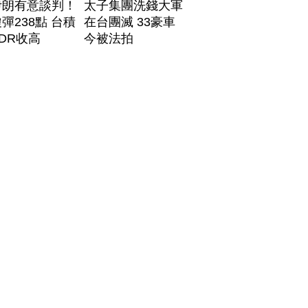
伊朗有意談判！
太子集團洗錢大軍
彈238點 台積
在台團滅 33豪車
DR收高
今被法拍