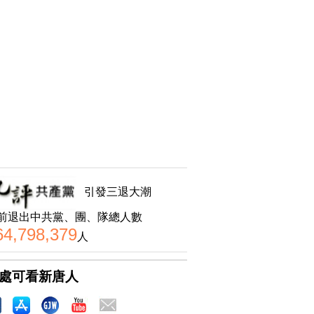
引發三退大潮
前退出中共黨、團、隊總人數
64,798,379
人
處可看新唐人