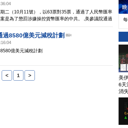
:36:04
期二（10月11號），以63票對35票，通過了人民幣匯率
案是為了懲罰涉嫌操控貨幣匯率的中共。 ,美參議院通過
每
法案
過8580億美元減稅計劃
:16:04
8580億美元減稅計劃
<
1
>
美
6天
消