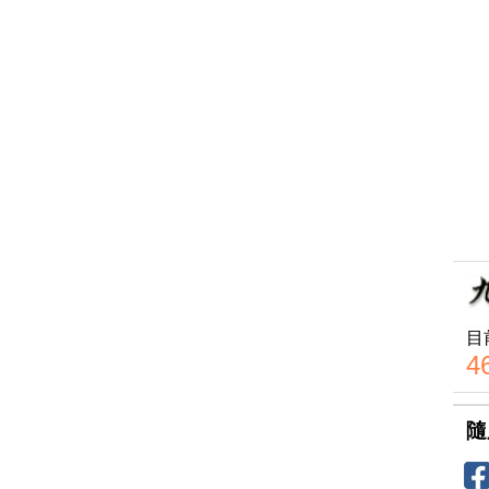
目
4
隨