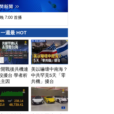
晚 7:00 首播
一週最 HOT
伊開戰後共機連
美以嚇壞中南海？
沒擾台 學者析
中共罕見5天「零
失主因
共機」擾台