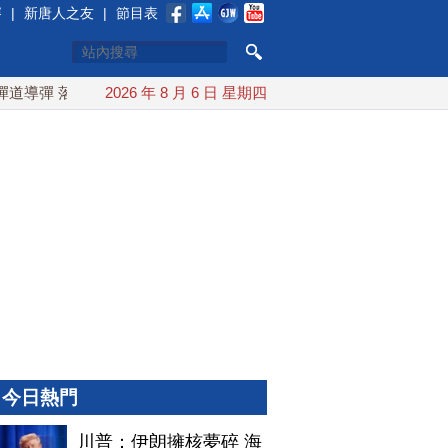
賽
|
新唐人之友
|
節目表
彈 落日本EEZ外
2026 年 8 月 6 日 星期四
紅海戰火續升溫 也門胡塞武裝稱又襲擊沙
今日熱門
川普：伊朗擁核夢碎 海