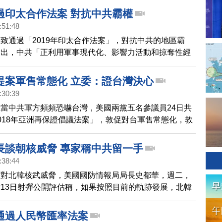
報總監，需在90天內，解密所有關於武漢實驗室，以及
過印太合作法案 對抗中共霸權
源的情報。霍利表示，美國人民有權知道有關病毒起源的
:51:48
該要知道，這場可怕的大流行，是如何肆虐全球和我們國
致通過「2019年印太合作法案」，對抗中共的地區霸
又在其中扮演了什麼角色。
指出，中共「正利用軍事現代化、影響力活動和掠奪性經
邊國家進行脅迫，重新制定對中共有利的印太地區秩
要求「美國和歐洲在印太地區拓展軍事、外交、經濟聯盟
提案軍售常態化 立委：證台灣決心
關係，並與此類同盟和夥伴國家合作，制定統一方針，共
:30:39
制來自中共的外交、經濟和軍事的巨大挑戰」。
當中共軍方頻頻恐嚇台灣，美國兩黨五名參議員24日共
018年亞洲再保證倡議法案」，敦促對台軍售常態化，敦
官員訪台。
長談朝核威脅 專家稱中共留一手
:38:44
面對北韓核武威脅，美國國防情報局局長史都華，週二，
13日射彈公開評估稱，如果按照目前的軌跡發展，北韓
可避免的」，離威脅美國本土這目標，更進一步。
通過人民幣匯率法案