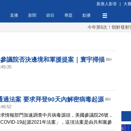
新唐人影音
|
大
直播
新聞
節目
專題
點播
今年第6次！朝鮮發射彈道導
美參議院否決邊境和軍援提案｜寰宇掃描
:45:35
通過法案 要求拜登90天內解密病毒起源
:46:52
求情報部門加速調查中共病毒源頭，美國參議院26號，
COVID-19起源2021年法案」，這項法案是由共和黨參
sh Hawley）以及布勞恩（Mike Braun）共同提出，法