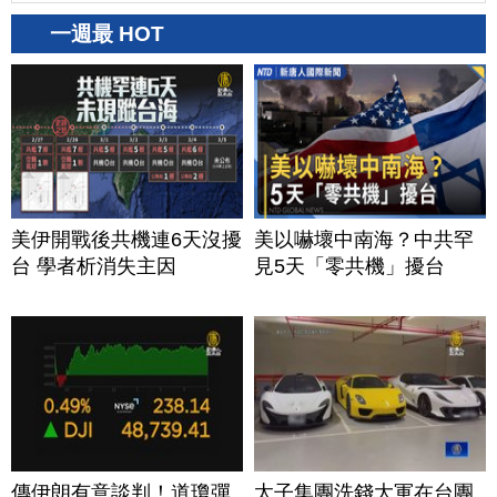
一週最 HOT
美伊開戰後共機連6天沒擾
美以嚇壞中南海？中共罕
台 學者析消失主因
見5天「零共機」擾台
傳伊朗有意談判！道瓊彈
太子集團洗錢大軍在台團