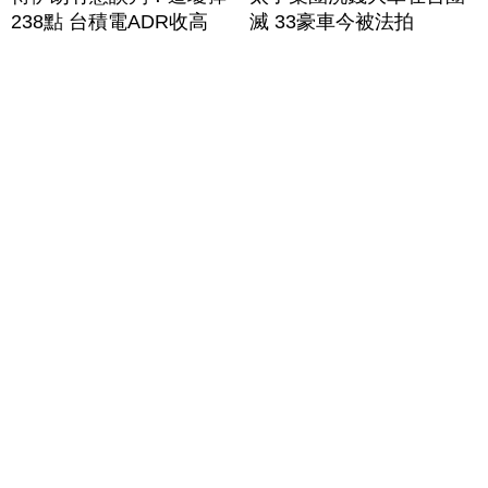
238點 台積電ADR收高
滅 33豪車今被法拍