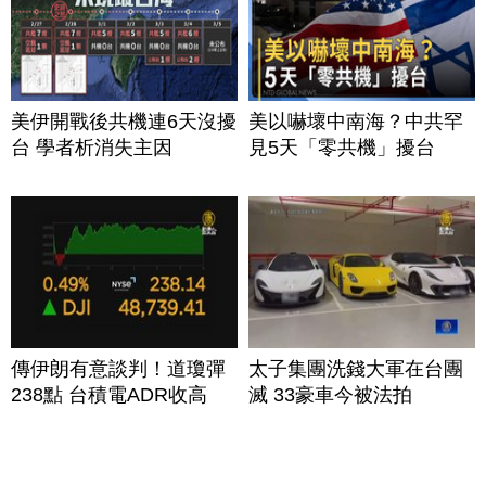
美伊開戰後共機連6天沒擾
美以嚇壞中南海？中共罕
台 學者析消失主因
見5天「零共機」擾台
傳伊朗有意談判！道瓊彈
太子集團洗錢大軍在台團
238點 台積電ADR收高
滅 33豪車今被法拍