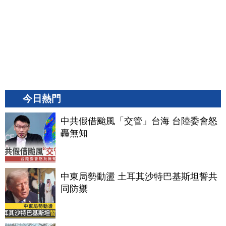
今日熱門
中共假借颱風「交管」台海 台陸委會怒
轟無知
中東局勢動盪 土耳其沙特巴基斯坦誓共
同防禦