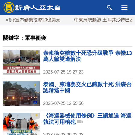
 川普宣布礦業投資20億美元
中東局勢動盪 土耳其沙特巴基斯
關鍵字：軍事衝突
泰柬衝突釀數十死恐升級戰爭 泰撤13
萬人籲雙邊解決
2025-07-25 19:27:23
泰國、柬埔寨交火已釀數十死 洪森否
認潛逃中國
2025-07-25 12:59:56
《海巡器械使用條例》三讀通過 海巡
執法可用槍砲
2023-05-03 20:02:28