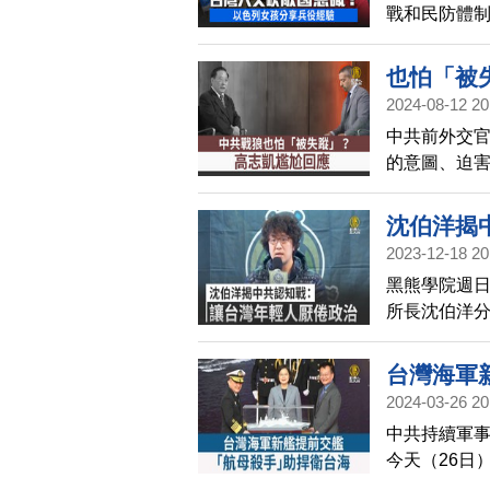
戰和民防體
看到一位在
也怕「被
2024-08-12 20
中共前外交官
的意圖、迫
為笑柄，全
沈伯洋揭
2023-12-18 20
黑熊學院週日
所長沈伯洋
人散播真假
台灣海軍
2024-03-26 20
中共持續軍
今天（26日
艦的交艦典