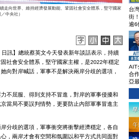
續走向世界、維持經濟發展動能、鞏固社會安全體系，堅守國家
台
圖／中央社）
街
逾6
茶
攻
聞
月 01 日訊】總統蔡英文今天發表新年談話表示，持續
202
固社會安全體系，堅守國家主權，是2022年穩定
AI
，她向對岸喊話，軍事不是解決兩岸分歧的選項，
合作
亞
壓力不屈服、得到支持不冒進，對岸的軍事侵擾和
北京當局不要誤判情勢，更要防止內部軍事冒進主
兩岸分歧的選項，軍事衝突將衝擊經濟穩定，各自
民心，兩岸才會有空間和氛圍以和平方式共同面對