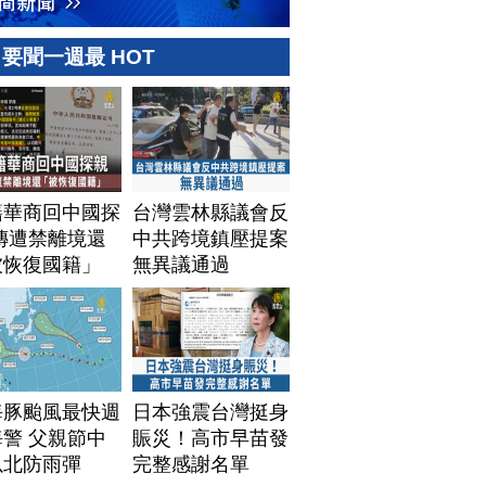
要聞一週最 HOT
籍華商回中國探
台灣雲林縣議會反
傳遭禁離境還
中共跨境鎮壓提案
被恢復國籍」
無異議通過
海豚颱風最快週
日本強震台灣挺身
警 父親節中
賑災！高市早苗發
以北防雨彈
完整感謝名單