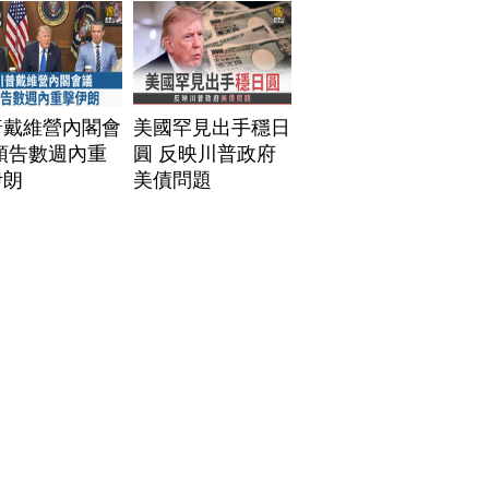
普戴維營內閣會
美國罕見出手穩日
預告數週內重
圓 反映川普政府
伊朗
美債問題