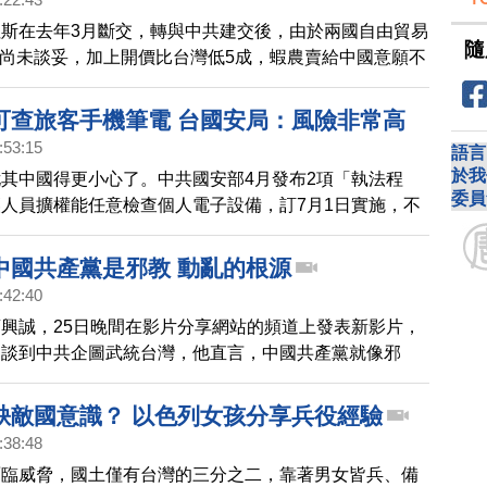
斯在去年3月斷交，轉與中共建交後，由於兩國自由貿易
隨
）尚未談妥，加上開價比台灣低5成，蝦農賣給中國意願不
外交關係生變後，出口到台灣的白蝦必須課徵20%的關
對宏國蝦祭出禁令，宏都拉斯國家水產養殖者協會
可查旅客手機筆電 台國安局：風險非常高
最新統計顯示，2024年第一季白蝦出口量為1697.6萬磅，
:53:15
語言
的2282.5萬磅，出口量下滑25.82%。
於我
其中國得更小心了。中共國安部4月發布2項「執法程
委員
人員擴權能任意檢查個人電子設備，訂7月1日實施，不
部分中國城市的海關，檢查出入境旅客手機。中華民國國
天（8日）在立法院備詢時表示，民眾前往中國大陸，手
中國共產黨是邪教 動亂的根源
所謂的敏感訊息，被中共當局以「違反國安」處置的風險
:42:40
興誠，25日晚間在影片分享網站的頻道上發表新影片，
，談到中共企圖武統台灣，他直言，中國共產黨就像邪
、動亂的根源。
缺敵國意識？ 以色列女孩分享兵役經驗
:38:48
面臨威脅，國土僅有台灣的三分之二，靠著男女皆兵、備