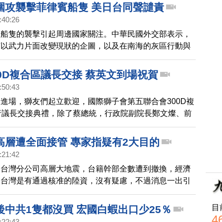
圍攻襲擊菲律賓船隻 美日台同聲譴責
:40:26
賓船隻的襲擊引起周邊國家關注。中華民國外交部表示，
何以武力片面改變現狀的企圖，以及在南海的灰區行動與
美國國務卿布林肯也與菲律賓外長通話，譴責中共破壞區
，並重申美國根據《共同防禦條約》對菲律賓的堅定承
0D複合區議長交接 蔡英文到場祝賀
日本自衛隊統合幕僚長吉田圭秀，也與菲律賓參謀總長進
:50:43
，雙方都對事態發展表示擔憂。吉田圭秀強調，日本自衛
進場，獅友們起立歡迎，國際獅子會第五聯合會300D複
菲律賓這邊，並將深化與菲律賓及理念相近國家的合作。
行議長交接典禮，除了蔡總統，行政院副院長鄭文燦、前
徐國勇等人也都受邀出席。
高層遭全面接管 專家指疑有2大目的
:21:42
米台灣分公司高層大地震，台籍幹部全數遭到撤換，經濟
米台灣是有通過核准的陸資，沒有疑慮，不過消息一出引
界關注，我們請教財經專家黃世聰，怎麼解讀小米台灣高
國小米高層全面接手? 記者 沈唯同：「你提到電動車，
目
後中共1隻都沒買 宏國白蝦出口少25％
動車的部分，似乎可能想要打進台灣市場、這部分您怎麼
4
:22:43