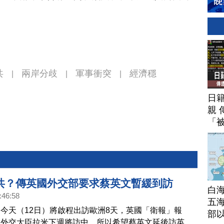
。
共
兩岸分歧
軍事衝突
經濟穩
|
|
|
日
親 
「
共？傳英國外交部要求蔡英文暫緩到訪
白
:46:58
五海
今天（12日）將啟程出訪歐洲8天，英國「衛報」報
部
國外交大臣拉米下週將訪中，所以希望蔡英文延後訪英，