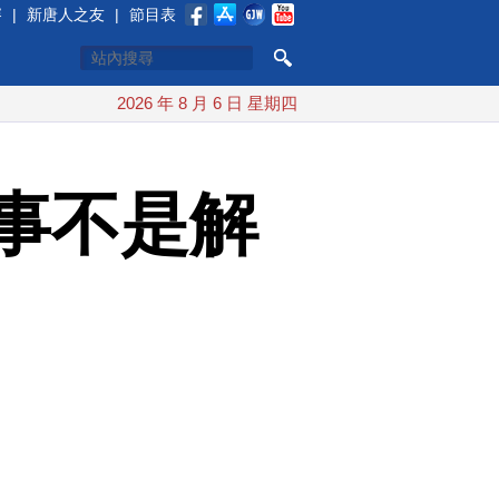
賽
|
新唐人之友
|
節目表
2026 年 8 月 6 日 星期四
事不是解