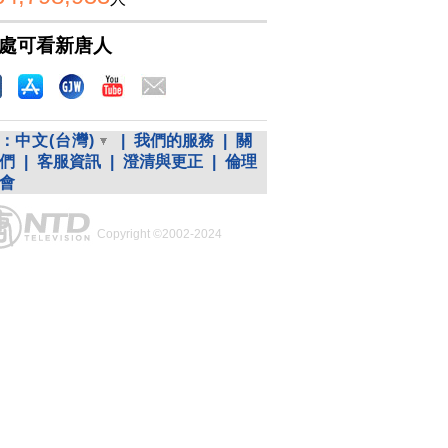
處可看新唐人
：
中文(台灣)
|
我們的服務
|
關
們
|
客服資訊
|
澄清與更正
|
倫理
會
Copyright ©2002-2024