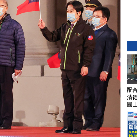
配合
清
圓