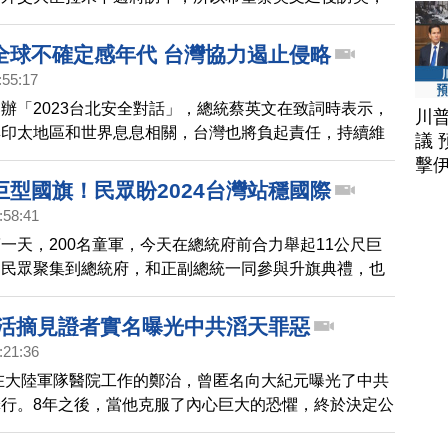
共。
全球不確定感年代 台灣協力遏止侵略
:55:17
辦「2023台北安全對話」，總統蔡英文在致詞時表示，
川
與印太地區和世界息息相關，台灣也將負起責任，持續維
議 
平與穩定。
擊
巨型國旗！民眾盼2024台灣站穩國際
:58:41
一天，200名童軍，今天在總統府前合力舉起11公尺巨
多民眾聚集到總統府，和正副總統一同參與升旗典禮，也
希望，盼台灣可以持續走向國際。
 活摘見證者實名曝光中共滔天罪惡
:21:36
曾在大陸軍隊醫院工作的鄭治，曾匿名向大紀元曝光了中共
行。8年之後，當他克服了內心巨大的恐懼，終於決定公
的反人類罪惡。