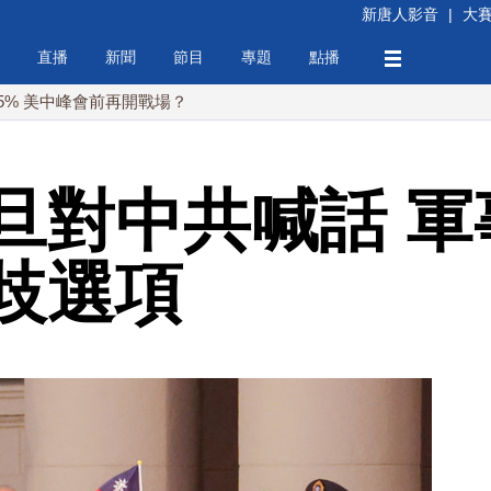
新唐人影音
|
大
直播
新聞
節目
專題
點播
峰會前再開戰場？
旦對中共喊話 軍
歧選項