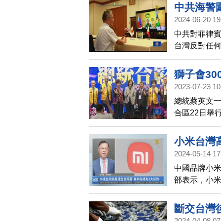
中共海警
2024-06-20 19
中共對菲律
台灣反對任
軍事脅迫。
域和平穩定
獅子會30
諾。此外，
2023-07-23 10
行視訊通話
總統蔡英文一
隊始終站在
合區22日舉
內政部部長
小米台灣
2024-05-14 17
中國品牌小
部表示，小
起台灣通訊
層變動，由中
斷交台灣
小米未來電
2024-04-08 07