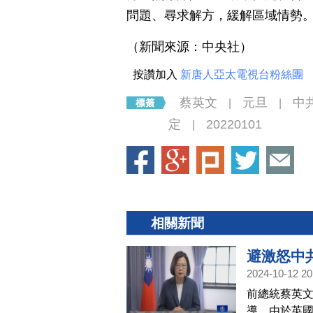
問題、尋求解方，緩解區域情勢
（新聞來源：中央社）
按讚加入
新唐人亞太電視台粉絲團
蔡英文
元旦
中
|
|
定
20220101
|
相關新聞
避激怒中
2024-10-12 20
前總統蔡英文
導，由於英