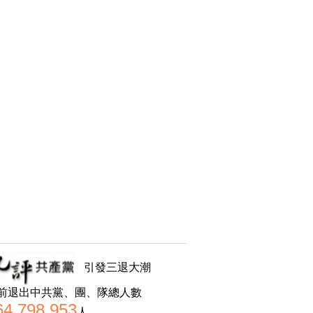
引發三退大潮
前退出中共黨、團、隊總人數
64,798,953
人