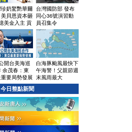
灣珍奶驚艷華爾
台灣國防部 發布
！美貝恩資本砸
同心36號演習動
億美金入主 貢
員召集令
拓國際版圖加速
美？｜#財經新
｜
60806(四)
T公開台美海巡
白海豚颱風最快下
 余茂春：東
午海警！父親節週
最重要局勢發展
末風雨最大
今日整點新聞