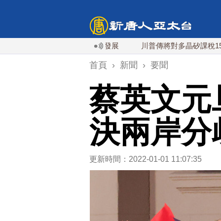
余茂春：東亞最重要局勢發展
川普傳將對多晶矽課稅15% 美中
首頁
›
新聞
›
要聞
蔡英文元
決兩岸分
更新時間：2022-01-01 11:07:35