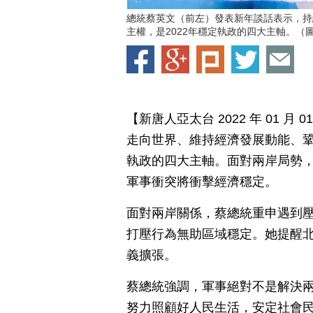
總統蔡英文（前左）發表新年談話表示，持
主權，是2022年穩定執政的四大主軸。（
【新唐人亞太台 2022 年 01 
走向世界、維持經濟發展動能、鞏
執政的四大主軸。面對兩岸局勢
軍事衝突將衝擊經濟穩定。
面對兩岸關係，蔡總統重申遇到
打壓行為無助區域穩定。她提醒
義擴張。
蔡總統強調，軍事絕對不是解決
努力照顧好人民生活，安定社會