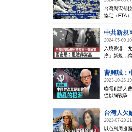
看？」
台灣與宏都拉
協定（FTA
高，加上台宏
稅，墨西哥
中共新規
（Andah）
2024-05-09 10
低於去年前3月
入境香港、尤
序」新規，讓
過，已經有
安局副局長今
曹興誠：
機內如果有
2023-10-26 19
相當高。
聯電創辦人曹
從以阿戰爭
教，是仇恨
台灣人欠
2023-07-28 21
以色列周邊