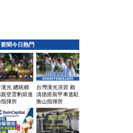
要聞今日熱門
漢光 總統賴
台灣漢光演習 賴
德親登雲豹前進
清德搭裝甲車進駐
山指揮所
衡山指揮所