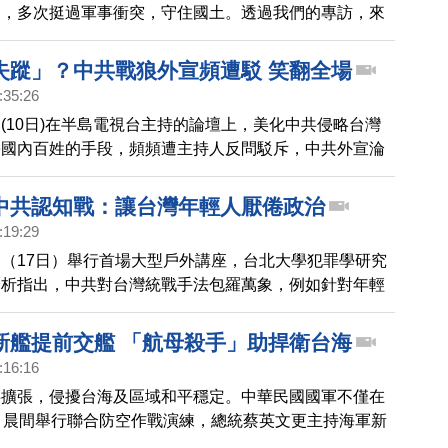
制，多次挺過軍事衝突，守住國土。透過我們的專訪，來
台灣的以色列女孩，分享她們的國防意識。
失蹤」？中共戰狼外宣頻遭駁 笑翻全場
:35:26
(10日)在半島電視台主持的論壇上，美化中共侵略台灣
害國內百姓的手段，頻頻遭主持人反問駁斥，中共外宣淪
場頻頻大笑。影片在網路熱傳。
中共認知戰：讓台灣年輕人厭倦政治
:19:29
（17日）舉行首場大型戶外講座，台北大學犯罪學研究
分析指出，中共對台灣統戰手法包羅萬象，例如針對年輕
訊息的認知戰，目的之一是要讓年輕族群厭倦政治。
新艦提前交艦 「航母殺手」助捍衛台海
:16:16
事擴張，侵擾台海及區域和平穩定。中華民國國軍不僅在
）晨間舉行聯合防空作戰演練，總統蔡英文更主持海軍新
禮，提及守護台灣自由民主決心，要全方位捍衛台海和