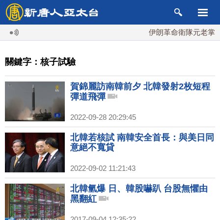
伊朗革命衛隊元老掌最高
關鍵字：核子試驗
賀錦麗訪南韓前夕 北韓發射2枚短程
彈道飛彈
2022-09-28 20:29:45
北韓若核試 南韓安全首長：與美日同
意絕不寬貸
2022-09-02 11:21:43
北韓氫爆 日、韓股嚇趴 台股無懼由
黑翻紅
2017-09-04 12:35:22