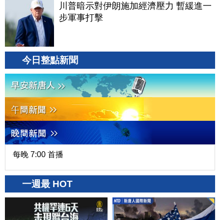
川普暗示對伊朗施加經濟壓力 暫緩進一
步軍事打擊
今日整點新聞
每晚 7:00 首播
一週最 HOT