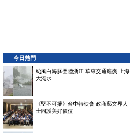
今日熱門
颱風白海豚登陸浙江 華東交通癱瘓 上海
大淹水
《堅不可摧》台中特映會 政商藝文界人
士同護美好價值