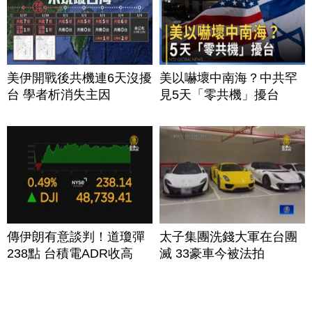
美伊開戰後共機連6天沒擾
美以嚇壞中南海？中共罕
台 學者析消失主因
見5天「零共機」擾台
傳伊朗有意談判！道瓊彈
太子集團洗錢大軍在台團
238點 台積電ADR收高
滅 33豪車今被法拍