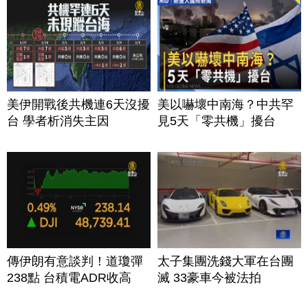
美伊開戰後共機連6天沒擾
美以嚇壞中南海？中共罕
台 學者析消失主因
見5天「零共機」擾台
傳伊朗有意談判！道瓊彈
太子集團洗錢大軍在台團
238點 台積電ADR收高
滅 33豪車今被法拍