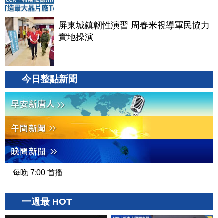
屏東城鎮韌性演習 周春米視導軍民協力
實地操演
今日整點新聞
每晚 7:00 首播
一週最 HOT