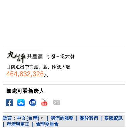
引發三退大潮
目前退出中共黨、團、隊總人數
464,832,326
人
隨處可看新唐人
語言：
中文(台灣)
|
我們的服務
|
關於我們
|
客服資訊
|
澄清與更正
|
倫理委員會