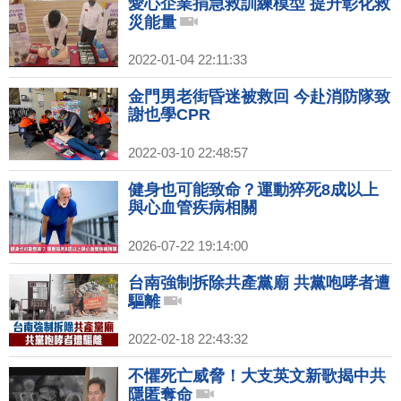
愛心企業捐急救訓練模型 提升彰化救
災能量
2022-01-04 22:11:33
金門男老街昏迷被救回 今赴消防隊致
謝也學CPR
2022-03-10 22:48:57
健身也可能致命？運動猝死8成以上
與心血管疾病相關
2026-07-22 19:14:00
台南強制拆除共產黨廟 共黨咆哮者遭
驅離
2022-02-18 22:43:32
不懼死亡威脅！大支英文新歌揭中共
隱匿奪命