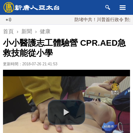
防堵中共！川普簽行政令 對多晶矽課
首頁
›
新聞
›
健康
小小醫護志工體驗營 CPR.AED急
救技能從小學
更新時間：2018-07-26 21:41:53