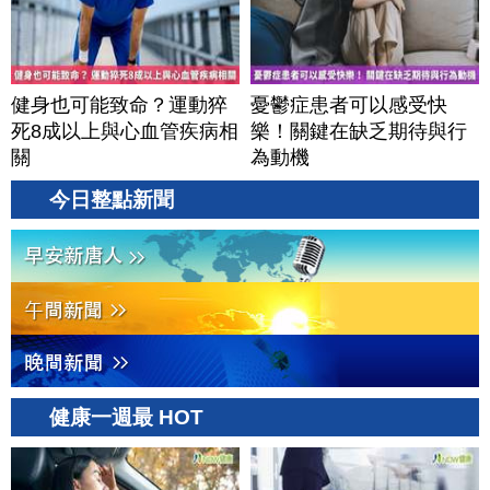
健身也可能致命？運動猝
憂鬱症患者可以感受快
死8成以上與心血管疾病相
樂！關鍵在缺乏期待與行
關
為動機
今日整點新聞
健康一週最 HOT