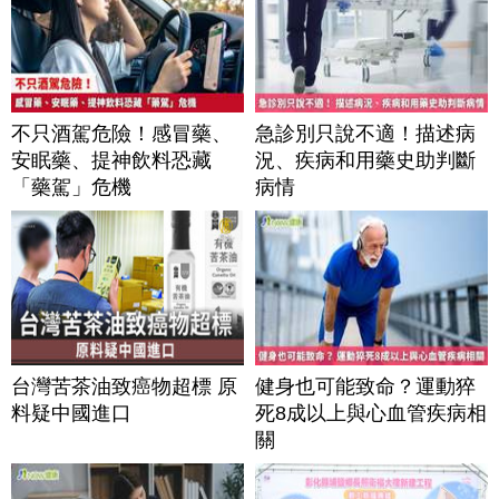
不只酒駕危險！感冒藥、
急診別只說不適！描述病
安眠藥、提神飲料恐藏
況、疾病和用藥史助判斷
「藥駕」危機
病情
台灣苦茶油致癌物超標 原
健身也可能致命？運動猝
料疑中國進口
死8成以上與心血管疾病相
關