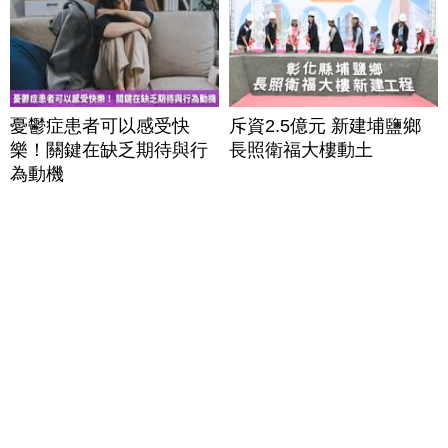
憂鬱症患者可以感受快
斥資2.5億元 新建埔鹽鄉
樂！關鍵在缺乏期待與行
長照衛福大樓動土
為動機