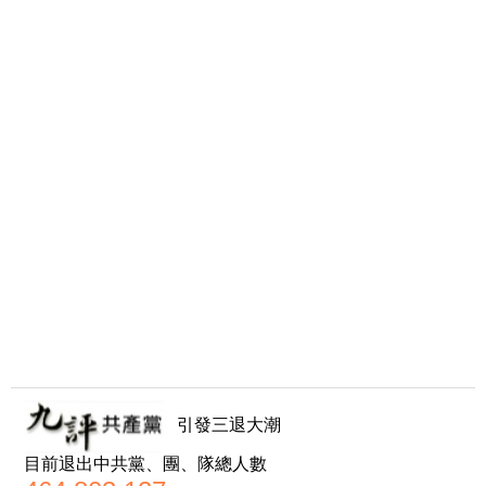
引發三退大潮
目前退出中共黨、團、隊總人數