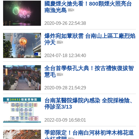
國慶煙火搶先看！800顆煙火照亮台
南漁光島
2020-09-26 22:54:38
爆炸宛如蕈狀雲 台南山上區工廠烈焰
沖天
2024-07-18 12:34:40
全台首學祭孔大典！按古禮恢復拔智
慧毛
2020-09-28 21:54:29
台南某醫院爆院內感染 全院採檢陰、
停診至3/13
2022-03-09 16:58:01
季節限定！台南白河林初埤木棉花道