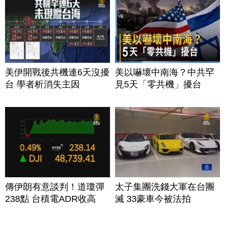
美伊開戰後共機連6天沒擾
美以嚇壞中南海？中共罕
台 學者析消失主因
見5天「零共機」擾台
傳伊朗有意談判！道瓊彈
太子集團洗錢大軍在台團
238點 台積電ADR收高
滅 33豪車今被法拍