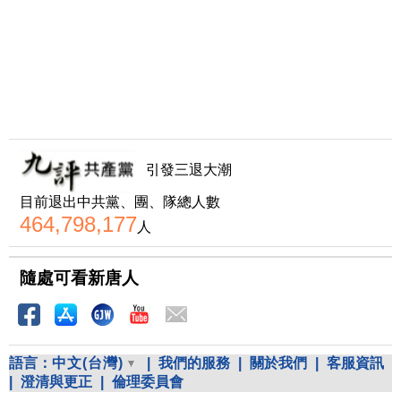
引發三退大潮
目前退出中共黨、團、隊總人數
464,798,177
人
隨處可看新唐人
語言：
中文(台灣)
|
我們的服務
|
關於我們
|
客服資訊
|
澄清與更正
|
倫理委員會