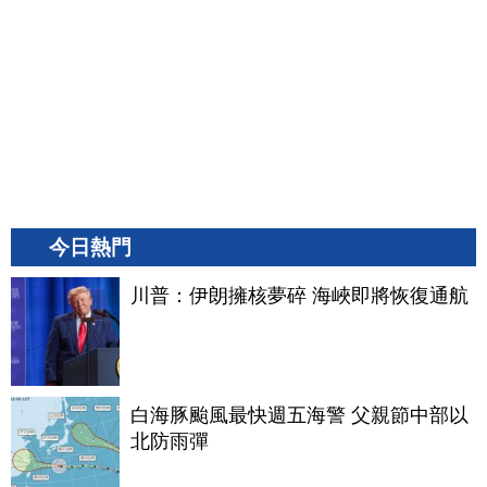
今日熱門
川普：伊朗擁核夢碎 海峽即將恢復通航
白海豚颱風最快週五海警 父親節中部以
北防雨彈