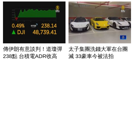
傳伊朗有意談判！道瓊彈
太子集團洗錢大軍在台團
238點 台積電ADR收高
滅 33豪車今被法拍