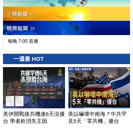
每晚 7:00 首播
一週最 HOT
美伊開戰後共機連6天沒擾
美以嚇壞中南海？中共罕
台 學者析消失主因
見5天「零共機」擾台