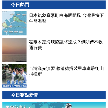
今日熱門
日本氣象廳緊盯白海豚颱風 台灣最快下
午發海警
霍爾木茲海峽協議將達成？伊朗傳不收
通行費
台灣漢光演習 賴清德搭裝甲車進駐衡山
指揮所
今日整點新聞